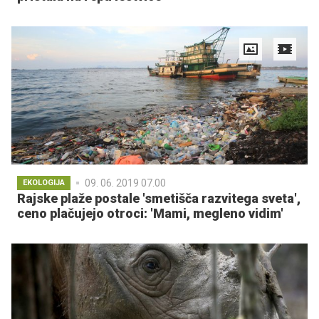
09. 06. 2019 07.00
EKOLOGIJA
Rajske plaže postale 'smetišča razvitega sveta',
ceno plačujejo otroci: 'Mami, megleno vidim'