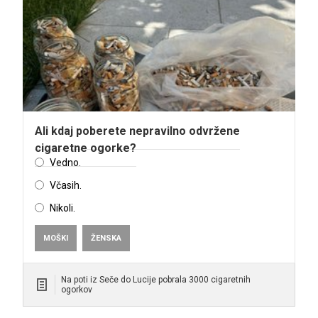
Ali kdaj poberete nepravilno odvržene
cigaretne ogorke?
Vedno.
Včasih.
Nikoli.
MOŠKI
ŽENSKA
Na poti iz Seče do Lucije pobrala 3000 cigaretnih
ogorkov