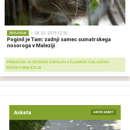
28. 05. 2019 12.35
EKOLOGIJA
Poginil je Tam: zadnji samec sumatrskega
nosoroga v Maleziji
PRIKAZAN JE SEZNAM ZADNJIH 6 ČLANKOV S KLJUČNO
BESEDO
MALEZIJA
.
Anketa
ARHIV ANKET