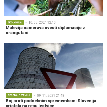
10. 05. 2024 12.10
EKOLOGIJA
Malezija namerava uvesti diplomacijo z
orangutani
09. 11. 2021 21.48
BESEDA O ZEMLJI
Boj proti podnebnim spremembam: Slovenija
pristala na repu lestvice