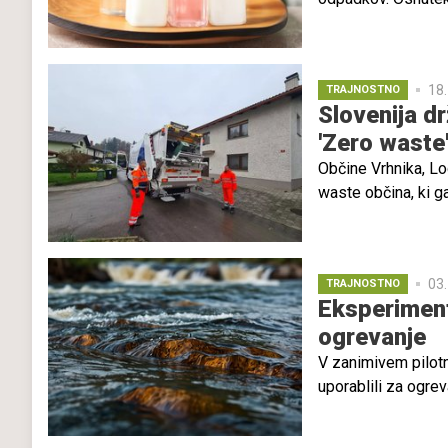
kozmetične izdelke
predpisuje dovolje
pošiljanju majhnih 
18.
TRAJNOSTNO
Slovenija dr
'Zero waste
Občine Vrhnika, Lo
waste občina, ki g
z največ certiciran
Bledu in v Gorjah, 
03.
TRAJNOSTNO
Eksperiment
ogrevanje
V zanimivem pilotn
uporablili za ogre
prostoru Krater, ki
odvečne toplote iz