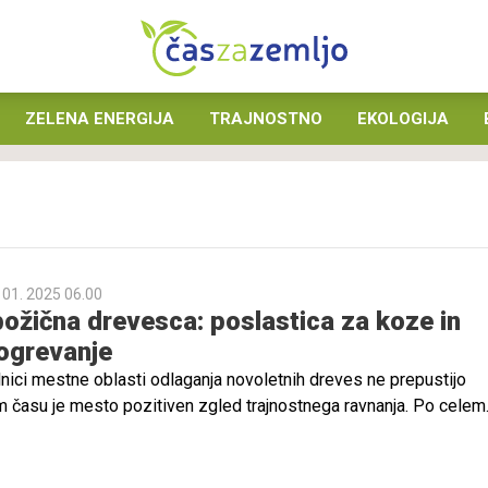
ZELENA ENERGIJA
TRAJNOSTNO
EKOLOGIJA
 01. 2025 06.00
ožična drevesca: poslastica za koze in
 ogrevanje
olnici mestne oblasti odlaganja novoletnih dreves ne prepustijo
tem času je mesto pozitiven zgled trajnostnega ravnanja. Po celem
ili zbirne točke, kamor lahko meščani odložijo božično-novolet
ravila svoje praznično poslanstvo. Drevesa tako postanejo simb
tva – porabijo jih za proizvodnjo energije, nekaj pa jih ostane k