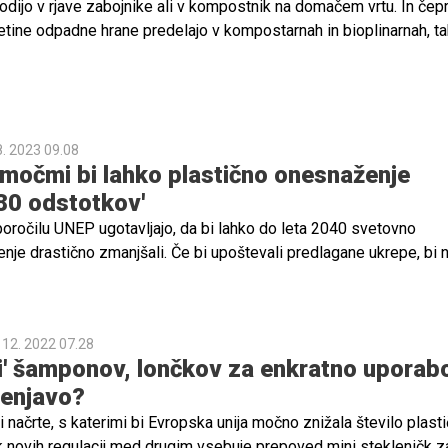
odijo v rjave zabojnike ali v kompostnik na domačem vrtu. In čep
 petine odpadne hrane predelajo v kompostarnah in bioplinarnah, ta
EU naj bi namreč zbrali le 34 odstotkov vseh bioloških odpadkov.
evanje odpadne hrane denimo ni bilo obvezno v Franciji, a tudi 
uvedli obvezno zbiranje odpadkov hrane in s tem tudi obvezno
8. 2023 09.08
 močmi bi lahko plastično onesnaženje
 80 odstotkov'
poročilu UNEP ugotavljajo, da bi lahko do leta 2040 svetovno
nje drastično zmanjšali. Če bi upoštevali predlagane ukrepe, bi
ično onesnaženje oklestiti kar za 80 odstotkov, so preračunali. To
zitivne posledice, tudi finančne, saj bi prineslo na bilijone evro
i.
 12. 2022 07.28
ni' šamponov, lončkov za enkratno uporabo
lenjavo?
li načrte, s katerimi bi Evropska unija močno znižala število plasti
 novih regulacij med drugim vsebuje prepoved mini stekleničk z