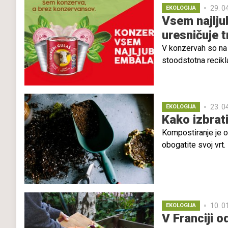
29. 0
EKOLOGIJA
odličen posladek 
Vsem najlj
uresničuje t
V konzervah so na v
stoodstotna recikl
prinaša.
23. 0
EKOLOGIJA
Kako izbrat
Kompostiranje je o
obogatite svoj vrt.
10. 0
EKOLOGIJA
V Franciji 