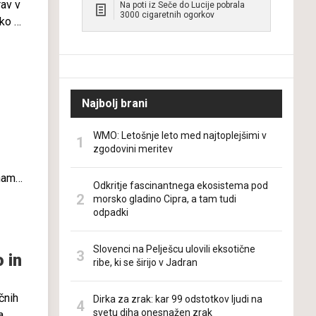
rav v
Na poti iz Seče do Lucije pobrala
3000 cigaretnih ogorkov
ko ni
tam
Najbolj brani
WMO: Letošnje leto med najtoplejšimi v
zgodovini meritev
 nam
Odkritje fascinantnega ekosistema pod
 bi
morsko gladino Cipra, a tam tudi
v
odpadki
Slovenci na Pelješcu ulovili eksotične
 in
ribe, ki se širijo v Jadran
čnih
Dirka za zrak: kar 99 odstotkov ljudi na
svetu diha onesnažen zrak
a