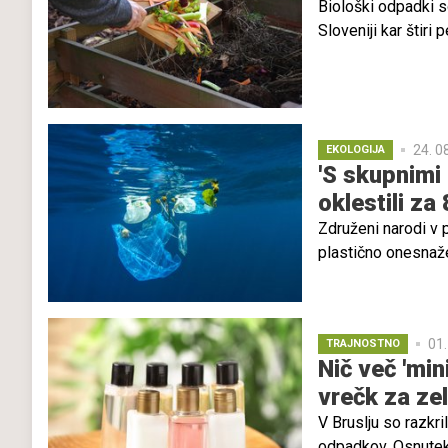
Biološki odpadki s
Sloveniji kar štiri
po vsej Evropi. V 
Doslej obvezno loč
so z novim letom 
'kompostiranje'.
24. 0
EKOLOGIJA
'S skupnimi
oklestili za
Združeni narodi v 
plastično onesnaže
lahko uspelo plast
imelo velikanske po
koristi, so ugotovil
01.
TRAJNOSTNO
Nič več 'mi
vrečk za ze
V Bruslju so razkri
odpadkov. Osnutek