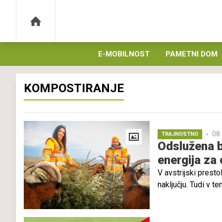
E-MOBILNOST
PAMETNI DOM
KOMPOSTIRANJE
08.
TRAJNOSTNO
Odslužena b
energija za
V avstrijski prest
naključju. Tudi v 
Dunaju so vzpostav
drevesca, ki so op
krožnega gospodars