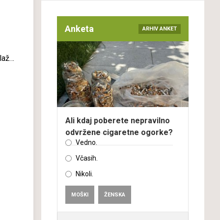
Anketa
ARHIV ANKET
laža
Ali kdaj poberete nepravilno
odvržene cigaretne ogorke?
Vedno.
Včasih.
Nikoli.
MOŠKI
ŽENSKA