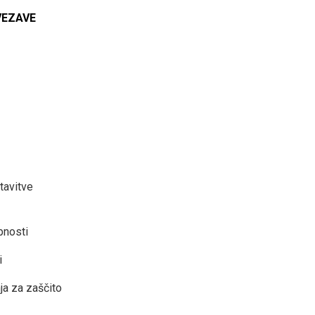
VEZAVE
tavitve
bnosti
i
ja za zaščito