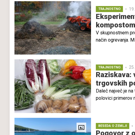
toplogrednih plinov
19.
TRAJNOSTNO
fosilnih goriv, ugo
Eksperiment
komposto
V skupnostnem pro
način ogrevanja. 
proizvajajo tudi to
proizvedejo toliko
ogrevamo objekte, k
25.
TRAJNOSTNO
prepoznali potencia
Raziskava: 
trgovskih po
Daleč največ je na 
polovici primerov n
embalaži izognemo 
To kažejo rezultat
Nepakirana zelenjav
BESEDA O ZEMLJI
zato se nakupu pak
Pogovor z o