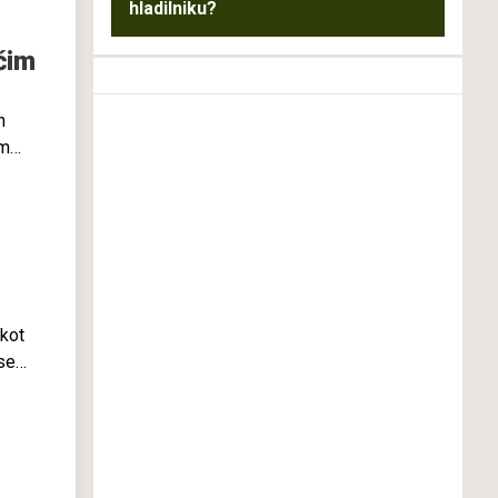
hladilniku?
a
čim
n
em
,
 kot
 se
irane.
,