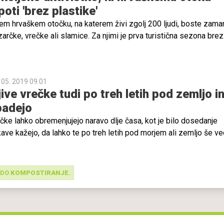
oti 'brez plastike'
item hrvaškem otočku, na katerem živi zgolj 200 ljudi, boste zama
zarčke, vrečke ali slamice. Za njimi je prva turistična sezona brez
no uporabo. Čeprav so prizori teh izdelkov predvsem v turistični
o tu dokazali, da se lahko tudi drugače, da se lahko odpočije od
zultat: ’prihranili’ so približno 162.000 plastičnih predmetov za
 05. 2019 09.01
ive vrečke tudi po treh letih pod zemljo in
padejo
ečke lahko obremenjujejo naravo dlje časa, kot je bilo dosedanje
kave kažejo, da lahko te po treh letih pod morjem ali zemljo še v
stanju in prenesejo več kot dva kilograma teže.
EDO
KOMPOSTIRANJE
.