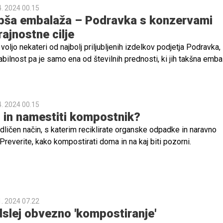
4. 2024 00.15
za posebne mestne delavke – koze.
ubša embalaža – Podravka s konzervami
rajnostne cilje
oljo nekateri od najbolj priljubljenih izdelkov podjetja Podravka,
abilnost pa je samo ena od številnih prednosti, ki jih takšna emba
4. 2024 00.15
i in namestiti kompostnik?
dličen način, s katerim reciklirate organske odpadke in naravno
 Preverite, kako kompostirati doma in na kaj biti pozorni.
1. 2024 07.22
odslej obvezno 'kompostiranje'