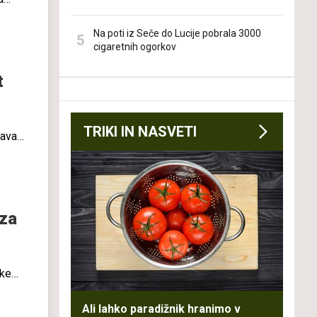
Na poti iz Seče do Lucije pobrala 3000
cigaretnih ogorkov
t
o
TRIKI IN NASVETI
žava
i na
 za
jskem
raba
Ali lahko paradižnik hranimo v