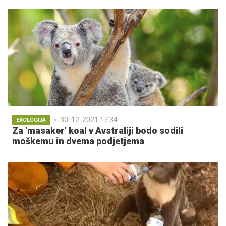
30. 12. 2021 17.34
EKOLOGIJA
Za 'masaker' koal v Avstraliji bodo sodili
moškemu in dvema podjetjema