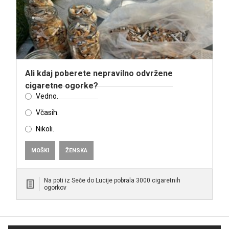
Ali kdaj poberete nepravilno odvržene
cigaretne ogorke?
Vedno.
Včasih.
Nikoli.
MOŠKI
ŽENSKA
Na poti iz Seče do Lucije pobrala 3000 cigaretnih
ogorkov