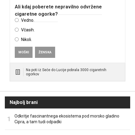
Ali kdaj poberete nepravilno odvržene
cigaretne ogorke?
Vedno.
Včasih.
Nikoli.
MOŠKI
ŽENSKA
Na poti iz Seče do Lucije pobrala 3000 cigaretnih
ogorkov
Najbolj brani
Odkritje fascinantnega ekosistema pod morsko gladino
Cipra, a tam tudi odpadki