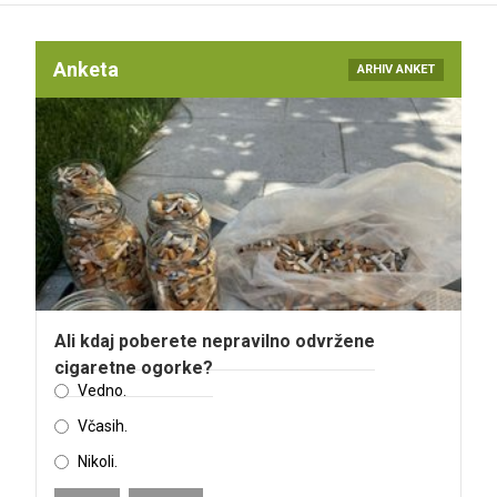
Anketa
ARHIV ANKET
Ali kdaj poberete nepravilno odvržene
cigaretne ogorke?
Vedno.
Včasih.
Nikoli.