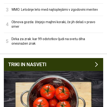
WMO: Letošnje leto med najtoplejšimi v zgodovini meritev
Obnova gozda: štejejo majhni koraki, če jih delaš v pravo
smer
Dirka za zrak: kar 99 odstotkov ljudi na svetu diha
onesnažen zrak
TRIKI IN NASVETI