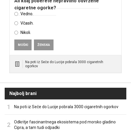
Ali kdaj poberete nepravilno odvržene
cigaretne ogorke?
Vedno.
Včasih.
Nikoli.
MOŠKI
ŽENSKA
Na poti iz Seče do Lucije pobrala 3000 cigaretnih
ogorkov
Najbolj brani
Na poti iz Seče do Lucije pobrala 3000 cigaretnih ogorkov
Odkritje fascinantnega ekosistema pod morsko gladino
Cipra, a tam tudi odpadki