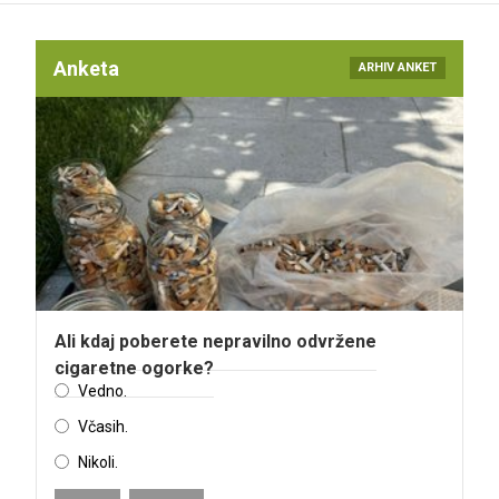
Anketa
ARHIV ANKET
Ali kdaj poberete nepravilno odvržene
cigaretne ogorke?
Vedno.
Včasih.
Nikoli.