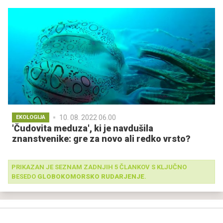
10. 08. 2022 06.00
EKOLOGIJA
'Čudovita meduza', ki je navdušila
znanstvenike: gre za novo ali redko vrsto?
PRIKAZAN JE SEZNAM ZADNJIH 5 ČLANKOV S KLJUČNO
BESEDO
GLOBOKOMORSKO RUDARJENJE
.