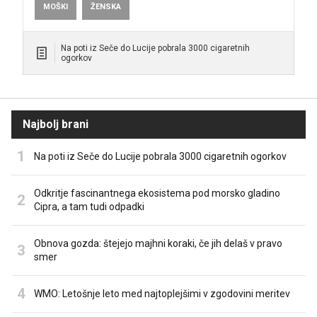
MOŠKI
ŽENSKA
Na poti iz Seče do Lucije pobrala 3000 cigaretnih
ogorkov
Najbolj brani
Na poti iz Seče do Lucije pobrala 3000 cigaretnih ogorkov
Odkritje fascinantnega ekosistema pod morsko gladino
Cipra, a tam tudi odpadki
Obnova gozda: štejejo majhni koraki, če jih delaš v pravo
smer
WMO: Letošnje leto med najtoplejšimi v zgodovini meritev