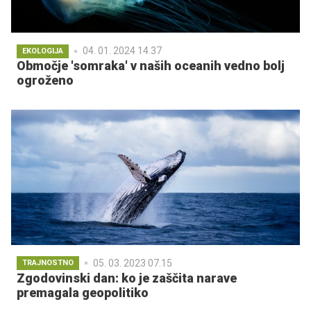
04. 01. 2024 14.37
EKOLOGIJA
Območje 'somraka' v naših oceanih vedno bolj
ogroženo
05. 03. 2023 07.15
TRAJNOSTNO
Zgodovinski dan: ko je zaščita narave
premagala geopolitiko