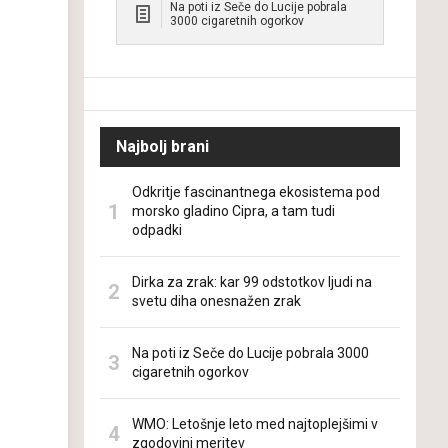
Na poti iz Seče do Lucije pobrala
3000 cigaretnih ogorkov
Najbolj brani
Odkritje fascinantnega ekosistema pod
morsko gladino Cipra, a tam tudi
odpadki
Dirka za zrak: kar 99 odstotkov ljudi na
svetu diha onesnažen zrak
Na poti iz Seče do Lucije pobrala 3000
cigaretnih ogorkov
WMO: Letošnje leto med najtoplejšimi v
zgodovini meritev