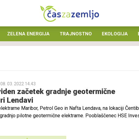
ZELENA ENERGIJA
TRAJNOSTNO
EKOLOGIJA
08. 03. 2022 14.43
viden začetek gradnje geotermične
ri Lendavi
lektrarne Maribor, Petrol Geo in Nafta Lendava, na lokaciji Čentib
 gradnjo pilotne geotermične elektrarne. Pooblaščenec HSE Inves
noto Lendava oddal vlogo za izdajo gradbenega dovoljenja, gradn
ihodnji mesec.