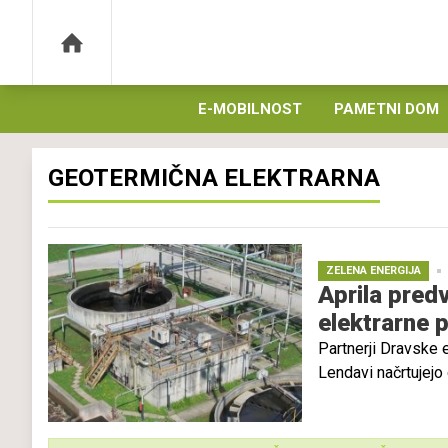
E-MOBILNOST
PAMETNI DOM
GEOTERMIČNA ELEKTRARNA
ZELENA ENERGIJA
Aprila pred
elektrarne p
Partnerji Dravske e
Lendavi načrtujejo
zato na Upravno e
naj bi začeli že pr