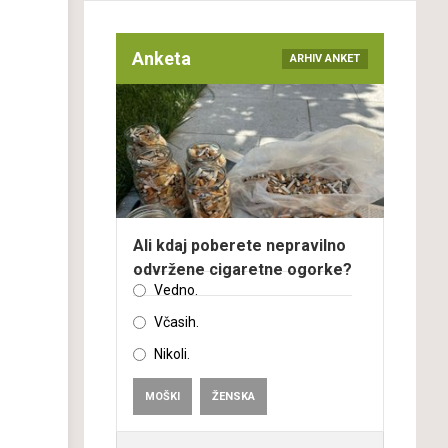
Anketa
ARHIV ANKET
Ali kdaj poberete nepravilno
odvržene cigaretne ogorke?
Vedno.
Včasih.
Nikoli.
MOŠKI
ŽENSKA