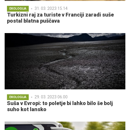
31. 03. 2023 15.14
EKOLOGIJA
Turkizni raj za turiste v Franciji zaradi suše
postal blatna puščava
29. 03. 2023 06.00
EKOLOGIJA
Suša v Evropi: to poletje bi lahko bilo še bolj
suho kot lansko