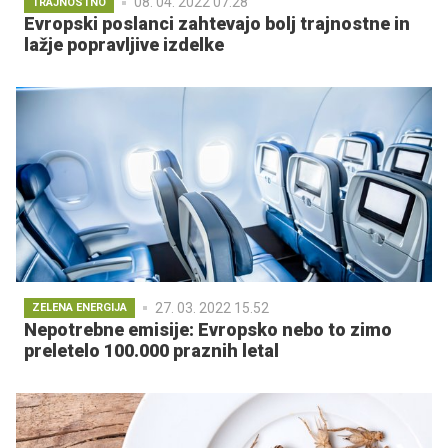
08. 04. 2022 07.28
TRAJNOSTNO
Evropski poslanci zahtevajo bolj trajnostne in
lažje popravljive izdelke
27. 03. 2022 15.52
ZELENA ENERGIJA
Nepotrebne emisije: Evropsko nebo to zimo
preletelo 100.000 praznih letal