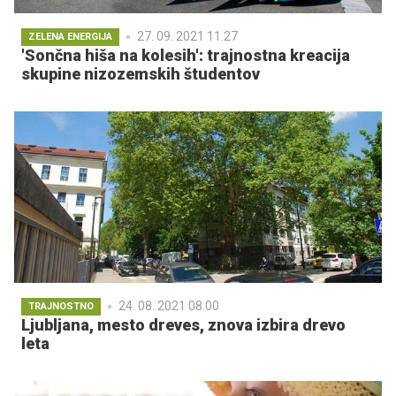
27. 09. 2021 11.27
ZELENA ENERGIJA
'Sončna hiša na kolesih': trajnostna kreacija
skupine nizozemskih študentov
24. 08. 2021 08.00
TRAJNOSTNO
Ljubljana, mesto dreves, znova izbira drevo
leta