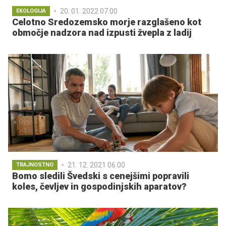
20. 01. 2022 07.00
EKOLOGIJA
Celotno Sredozemsko morje razglašeno kot
območje nadzora nad izpusti žvepla z ladij
21. 12. 2021 06.00
TRAJNOSTNO
Bomo sledili Švedski s cenejšimi popravili
koles, čevljev in gospodinjskih aparatov?