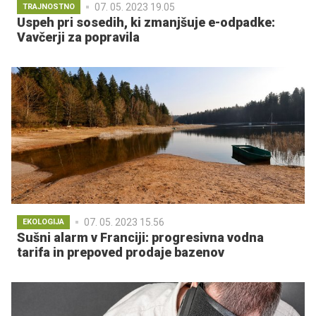
07. 05. 2023 19.05
TRAJNOSTNO
Uspeh pri sosedih, ki zmanjšuje e-odpadke:
Vavčerji za popravila
07. 05. 2023 15.56
EKOLOGIJA
Sušni alarm v Franciji: progresivna vodna
tarifa in prepoved prodaje bazenov