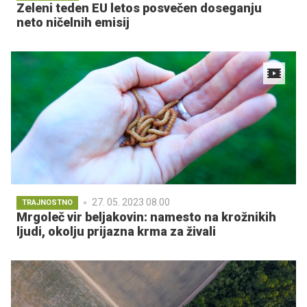
Zeleni teden EU letos posvečen doseganju
neto ničelnih emisij
27. 05. 2023 08.00
TRAJNOSTNO
Mrgoleč vir beljakovin: namesto na krožnikih
ljudi, okolju prijazna krma za živali