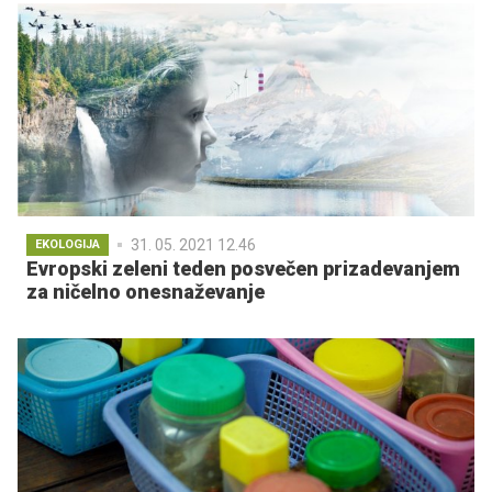
31. 05. 2021 12.46
EKOLOGIJA
Evropski zeleni teden posvečen prizadevanjem
za ničelno onesnaževanje