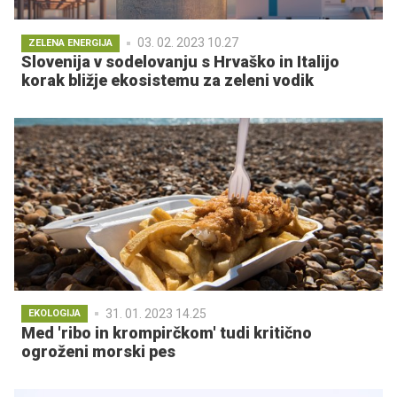
03. 02. 2023 10.27
ZELENA ENERGIJA
Slovenija v sodelovanju s Hrvaško in Italijo
korak bližje ekosistemu za zeleni vodik
31. 01. 2023 14.25
EKOLOGIJA
Med 'ribo in krompirčkom' tudi kritično
ogroženi morski pes