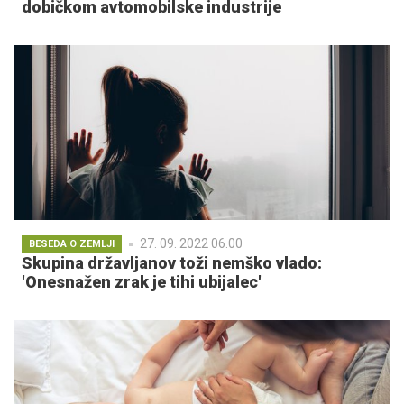
dobičkom avtomobilske industrije
27. 09. 2022 06.00
BESEDA O ZEMLJI
Skupina državljanov toži nemško vlado:
'Onesnažen zrak je tihi ubijalec'