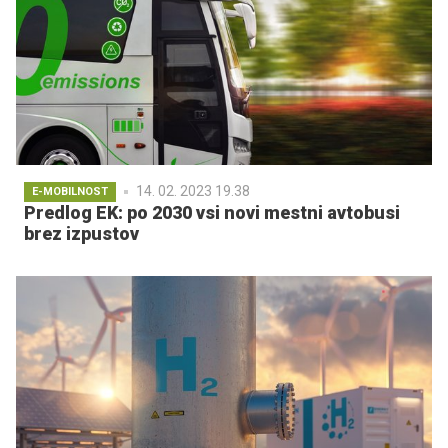
14. 02. 2023 19.38
E-MOBILNOST
Predlog EK: po 2030 vsi novi mestni avtobusi
brez izpustov