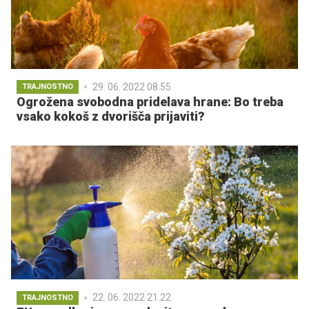
29. 06. 2022 08.55
TRAJNOSTNO
Ogrožena svobodna pridelava hrane: Bo treba
vsako kokoš z dvorišča prijaviti?
22. 06. 2022 21.22
TRAJNOSTNO