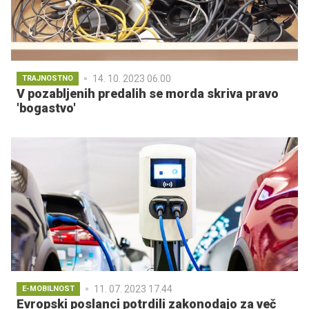
14. 10. 2023 06.00
TRAJNOSTNO
V pozabljenih predalih se morda skriva pravo
'bogastvo'
11. 07. 2023 17.44
E-MOBILNOST
Evropski poslanci potrdili zakonodajo za več