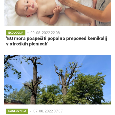
09. 08. 2022 22.08
EKOLOGIJA
'EU mora pospešiti popolno prepoved kemikalij
v otroških plenicah'
07. 08. 2022 07.07
NASLOVNICA