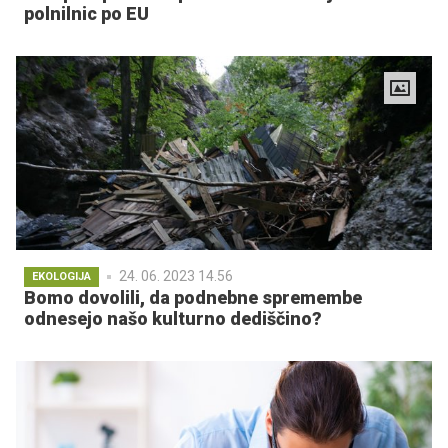
polnilnic po EU
24. 06. 2023 14.56
EKOLOGIJA
Bomo dovolili, da podnebne spremembe
odnesejo našo kulturno dediščino?