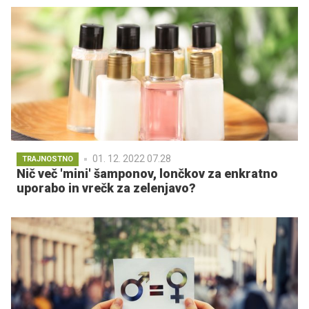
01. 12. 2022 07.28
TRAJNOSTNO
Nič več 'mini' šamponov, lončkov za enkratno
uporabo in vrečk za zelenjavo?