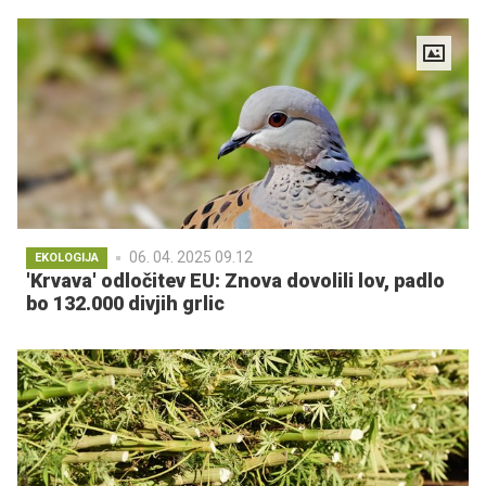
06. 04. 2025 09.12
EKOLOGIJA
'Krvava' odločitev EU: Znova dovolili lov, padlo
bo 132.000 divjih grlic