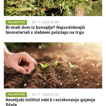
30. 11. 2024 20.39
TRAJNOSTNO
Bi imeli dom iz konoplje? Najsodobnejši
biomateriali v slabšem položaju na trgu
16. 11. 2024 01.25
TRAJNOSTNO
Kmetijski inštitut vabi k raziskovanju gojenja
fižola