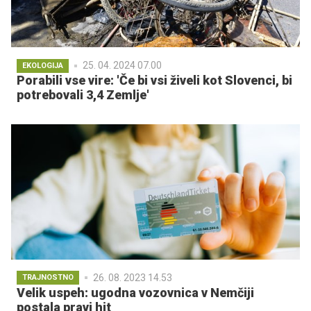
25. 04. 2024 07.00
EKOLOGIJA
Porabili vse vire: 'Če bi vsi živeli kot Slovenci, bi
potrebovali 3,4 Zemlje'
26. 08. 2023 14.53
TRAJNOSTNO
Velik uspeh: ugodna vozovnica v Nemčiji
postala pravi hit