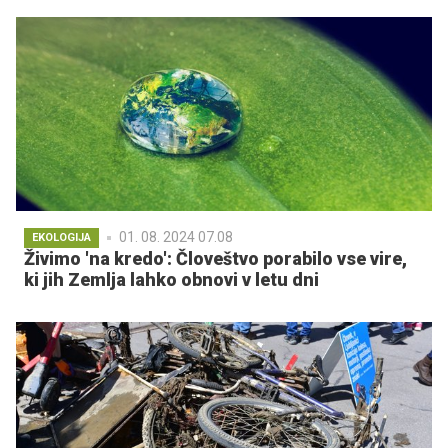
01. 08. 2024 07.08
EKOLOGIJA
Živimo 'na kredo': Človeštvo porabilo vse vire,
ki jih Zemlja lahko obnovi v letu dni