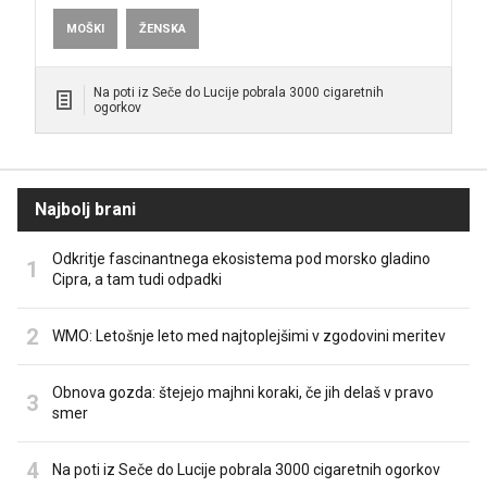
MOŠKI
ŽENSKA
Na poti iz Seče do Lucije pobrala 3000 cigaretnih
ogorkov
Najbolj brani
Odkritje fascinantnega ekosistema pod morsko gladino
Cipra, a tam tudi odpadki
WMO: Letošnje leto med najtoplejšimi v zgodovini meritev
Obnova gozda: štejejo majhni koraki, če jih delaš v pravo
smer
Na poti iz Seče do Lucije pobrala 3000 cigaretnih ogorkov