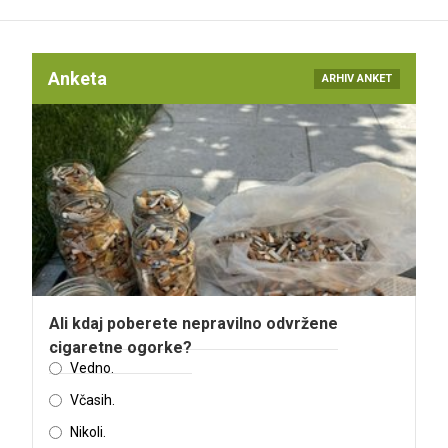
Anketa
ARHIV ANKET
Ali kdaj poberete nepravilno odvržene
cigaretne ogorke?
Vedno.
Včasih.
Nikoli.