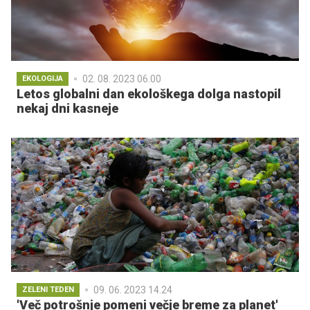
02. 08. 2023 06.00
EKOLOGIJA
Letos globalni dan ekološkega dolga nastopil
nekaj dni kasneje
09. 06. 2023 14.24
ZELENI TEDEN
'Več potrošnje pomeni večje breme za planet'