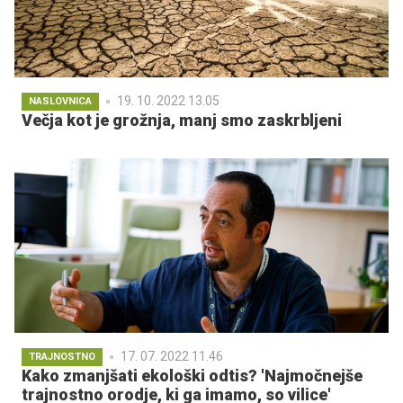
19. 10. 2022 13.05
NASLOVNICA
Večja kot je grožnja, manj smo zaskrbljeni
17. 07. 2022 11.46
TRAJNOSTNO
Kako zmanjšati ekološki odtis? 'Najmočnejše
trajnostno orodje, ki ga imamo, so vilice'