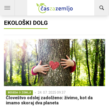
EKOLOŠKI DOLG
24. 07. 2025 09.37
BESEDA O ZEMLJI
Človeštvo odslej zadolženo: živimo, kot da
imamo skoraj dva planeta