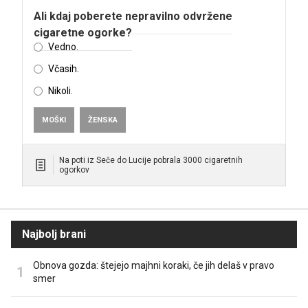
Ali kdaj poberete nepravilno odvržene
cigaretne ogorke?
Vedno.
Včasih.
Nikoli.
MOŠKI
ŽENSKA
Na poti iz Seče do Lucije pobrala 3000 cigaretnih
ogorkov
Najbolj brani
Obnova gozda: štejejo majhni koraki, če jih delaš v pravo
smer