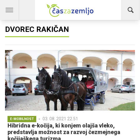
DVOREC RAKIČAN
03. 08. 2021 22.51
E-MOBILNOST
Hibridna e-kočija, ki konjem olajša vleko,
predstavlja možnost za razvoj čezmejnega
kočijaškega turizma