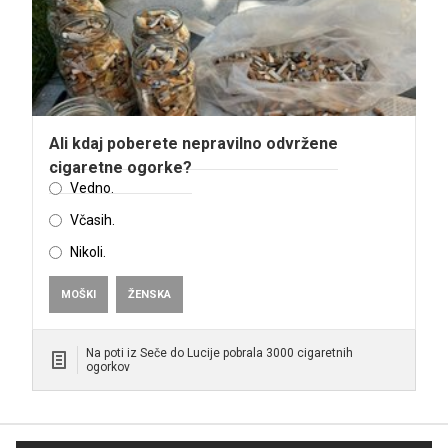
Ali kdaj poberete nepravilno odvržene
cigaretne ogorke?
Vedno.
Včasih.
Nikoli.
MOŠKI
ŽENSKA
Na poti iz Seče do Lucije pobrala 3000 cigaretnih
ogorkov