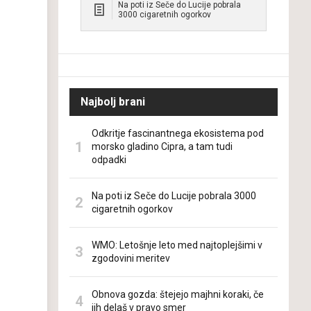
Na poti iz Seče do Lucije pobrala
3000 cigaretnih ogorkov
Najbolj brani
Odkritje fascinantnega ekosistema pod
morsko gladino Cipra, a tam tudi
odpadki
Na poti iz Seče do Lucije pobrala 3000
cigaretnih ogorkov
WMO: Letošnje leto med najtoplejšimi v
zgodovini meritev
Obnova gozda: štejejo majhni koraki, če
jih delaš v pravo smer