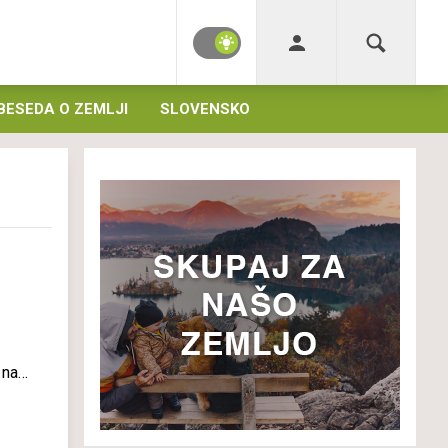
BESEDA O ZEMLJI
SLOVENSKO
 na
bej
a