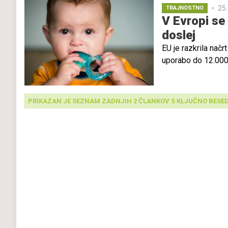
25.
TRAJNOSTNO
prepove uporabo kem
V Evropi se 
doslej
EU je razkrila načr
uporabo do 12.000 
tako prepovedali oz
nahajajo v otroških
številni strokovnja
PRIKAZAN JE SEZNAM ZADNJIH 2 ČLANKOV S KLJUČNO BESE
svarijo, da bi tak