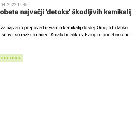
 04. 2022 14.45
ikalij, ki predstavljajo tveganje v higienskih izdelkih.
obeta največji 'detoks' škodljivih kemikali
t za največjo prepoved nevarnih kemikalij doslej. Omejili bi lahko
snovi, so razkrili danes. Kmalu bi lahko v Evropi s posebno sh
iroma omejili na tisoče potencialno škodljivih kemikalij, ki se
 igračah, plenicah, kozmetiki, barvah, lakih, embalaži ... Medtem k
ki ambicioznost EU podpirajo in pozdravljajo, v kozmetični industr
DO
DETOKS
.
šna omejitev pomenila zmanjšanje raznolikosti izdelkov za potrošn