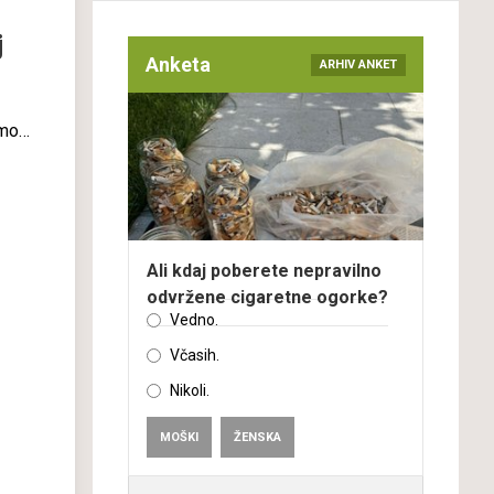
j
Anketa
ARHIV ANKET
emo
o
iji
ike.
Ali kdaj poberete nepravilno
odvržene cigaretne ogorke?
Vedno.
Včasih.
Nikoli.
MOŠKI
ŽENSKA