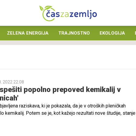
ZELENA ENERGIJA
TRAJNOSTNO
EKOLOGIJA
8. 2022 22.08
spešiti popolno prepoved kemikalij v
nicah'
bjavljena raziskava, ki je pokazala, da je v otroških pleničkah
lo kemikalij. Potem se je, kot kažejo rezultati nove študije, stanje
še vedno ostaja bojazen, da bi se strupi v otroških plenicah znova
o, kot opozarja Svetovna zdravstvena organizacija (WHO), še pose
alije, zato bi morala Evropska Unija narediti vse, kar je mogoče, d