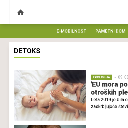
E-MOBILNOST
PAMETNI DOM
DETOKS
09. 0
EKOLOGIJA
'EU mora po
otroških ple
Leta 2019 je bila o
zaskrbljujoče števi
trgu izboljšalo, a 
pojavili. Otroci s
občutljivi na kemik