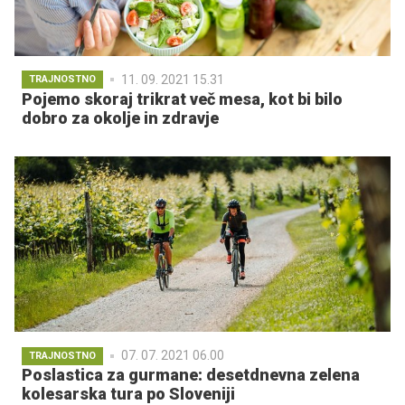
11. 09. 2021 15.31
TRAJNOSTNO
Pojemo skoraj trikrat več mesa, kot bi bilo
dobro za okolje in zdravje
07. 07. 2021 06.00
TRAJNOSTNO
Poslastica za gurmane: desetdnevna zelena
kolesarska tura po Sloveniji