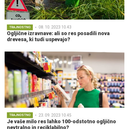
08. 10. 2023 10.43
TRAJNOSTNO
Ogljične izravnave: ali so res posadili nova
drevesa, ki tudi uspevajo?
23. 09. 2023 10.45
TRAJNOSTNO
Je vaše milo res lahko 100-odstotno ogljično
nevtralno in reciklabilno?