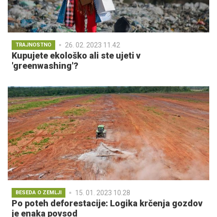
26. 02. 2023 11.42
TRAJNOSTNO
Kupujete ekološko ali ste ujeti v
'greenwashing'?
15. 01. 2023 10.28
BESEDA O ZEMLJI
Po poteh deforestacije: Logika krčenja gozdov
je enaka povsod