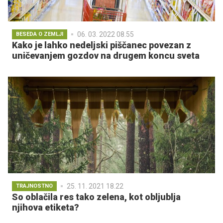
06. 03. 2022 08.55
BESEDA O ZEMLJI
Kako je lahko nedeljski piščanec povezan z
uničevanjem gozdov na drugem koncu sveta
25. 11. 2021 18.22
TRAJNOSTNO
So oblačila res tako zelena, kot obljublja
njihova etiketa?