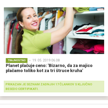
19. 05. 2019 06.08
TRAJNOSTNO
Planet plačuje ceno: 'Bizarno, da za majico
plačamo toliko kot za tri štruce kruha'
PRIKAZAN JE SEZNAM ZADNJIH 17 ČLANKOV S KLJUČNO
BESEDO
CERTIFIKATI
.