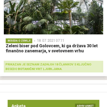
18. 07. 2021 07.11
BESEDA O ZEMLJI
Zeleni biser pod Golovcem, ki ga država 30 let
finančno zanemarja, v svetovnem vrhu
PRIKAZAN JE SEZNAM ZADNJIH 18 ČLANKOV S KLJUČNO
BESEDO
BOTANIČNI VRT LJUBLJANA
.
Anketa
ARHIV ANKET