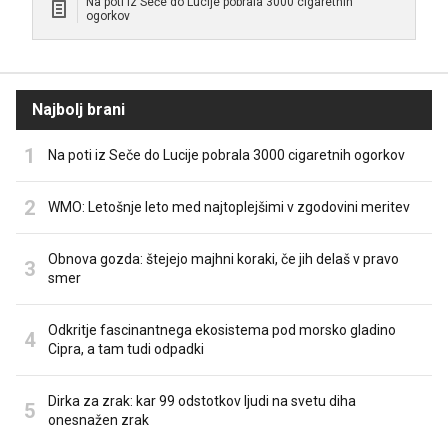
Na poti iz Seče do Lucije pobrala 3000 cigaretnih
ogorkov
Najbolj brani
Na poti iz Seče do Lucije pobrala 3000 cigaretnih ogorkov
WMO: Letošnje leto med najtoplejšimi v zgodovini meritev
Obnova gozda: štejejo majhni koraki, če jih delaš v pravo
smer
Odkritje fascinantnega ekosistema pod morsko gladino
Cipra, a tam tudi odpadki
Dirka za zrak: kar 99 odstotkov ljudi na svetu diha
onesnažen zrak