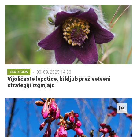
30. 03. 2025 14.58
EKOLOGIJA
Vijoličaste lepotice, ki kljub preživetveni
strategiji izginjajo