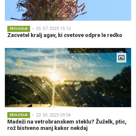
05. 07. 2025 15.13
EKOLOGIJA
Zacvetel kralj agav, ki cvetove odpre le redko
22. 05. 2025 09.34
EKOLOGIJA
Madeži na vetrobranskem steklu? Žuželk, ptic,
rož bistveno manj kakor nekdaj