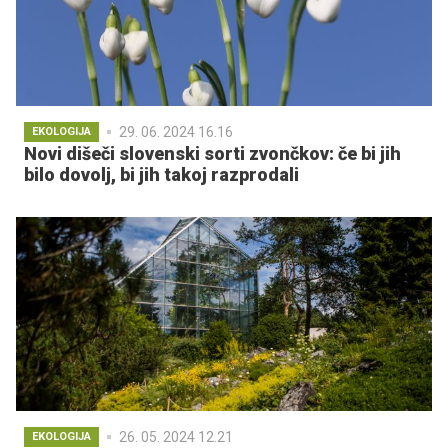
29. 06. 2024 16.16
EKOLOGIJA
Novi dišeči slovenski sorti zvončkov: če bi jih
bilo dovolj, bi jih takoj razprodali
26. 05. 2024 12.21
EKOLOGIJA