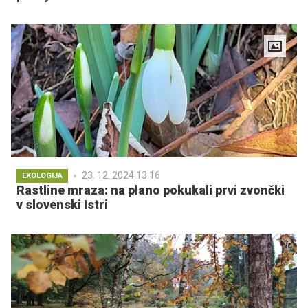
23. 12. 2024 13.16
EKOLOGIJA
Rastline mraza: na plano pokukali prvi zvončki
v slovenski Istri