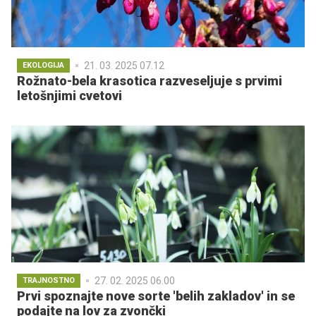
21. 03. 2025 07.12
EKOLOGIJA
Rožnato-bela krasotica razveseljuje s prvimi
letošnjimi cvetovi
27. 02. 2025 06.00
TRAJNOSTNO
Prvi spoznajte nove sorte 'belih zakladov' in se
podajte na lov za zvončki