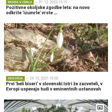
31. 12. 2023 19.10
BESEDA O ZEMLJI
Pozitivne okoljske zgodbe leta: na novo
odkrite 'izumrle' vrste ...
24. 12. 2021 10.50
EKOLOGIJA
Prvi 'beli biseri' v slovenski Istri že zacveteli, v
Evropi uspevajo tudi v eminentnih ustanovah