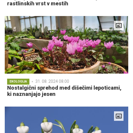
rastlinskih vrst v mestih
31. 08. 2024 08.00
EKOLOGIJA
Nostalgični sprehod med dišečimi lepoticami,
ki naznanjajo jesen