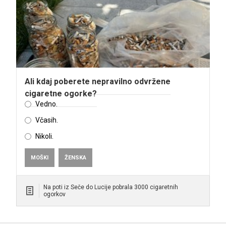
Ali kdaj poberete nepravilno odvržene
cigaretne ogorke?
Vedno.
Včasih.
Nikoli.
MOŠKI
ŽENSKA
Na poti iz Seče do Lucije pobrala 3000 cigaretnih
ogorkov