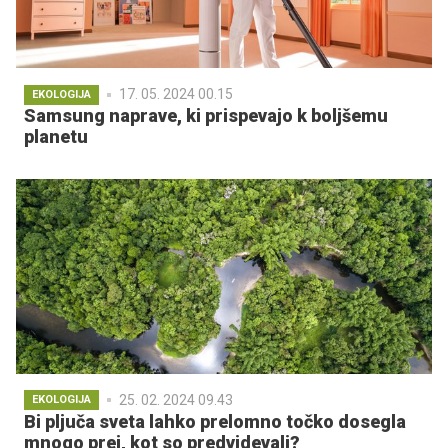
17. 05. 2024 00.15
EKOLOGIJA
Samsung naprave, ki prispevajo k boljšemu
planetu
25. 02. 2024 09.43
EKOLOGIJA
Bi pljuča sveta lahko prelomno točko dosegla
mnogo prej, kot so predvidevali?