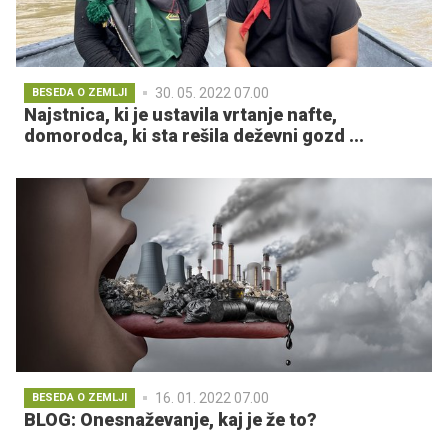
30. 05. 2022 07.00
BESEDA O ZEMLJI
Najstnica, ki je ustavila vrtanje nafte,
domorodca, ki sta rešila deževni gozd ...
16. 01. 2022 07.00
BESEDA O ZEMLJI
BLOG: Onesnaževanje, kaj je že to?