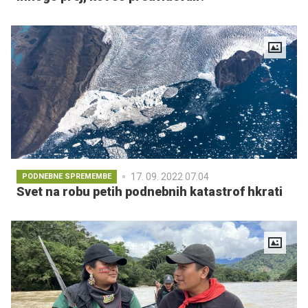
17. 09. 2022 07.04
PODNEBNE SPREMEMBE
Svet na robu petih podnebnih katastrof hkrati