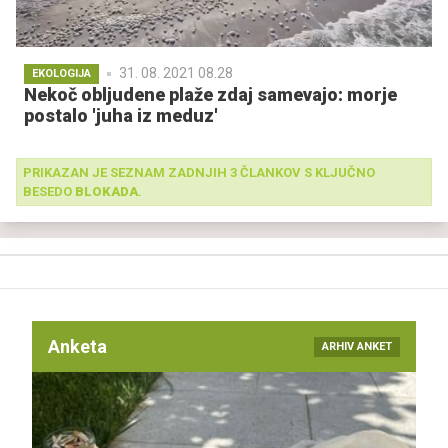
31. 08. 2021 08.28
EKOLOGIJA
Nekoč obljudene plaže zdaj samevajo: morje
postalo 'juha iz meduz'
PRIKAZAN JE SEZNAM ZADNJIH 3 ČLANKOV S KLJUČNO
BESEDO
BLOKADA
.
Anketa
ARHIV ANKET