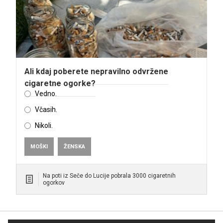
Ali kdaj poberete nepravilno odvržene
cigaretne ogorke?
Vedno.
Včasih.
Nikoli.
MOŠKI
ŽENSKA
Na poti iz Seče do Lucije pobrala 3000 cigaretnih
ogorkov