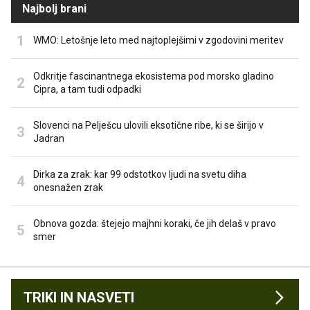
Najbolj brani
WMO: Letošnje leto med najtoplejšimi v zgodovini meritev
Odkritje fascinantnega ekosistema pod morsko gladino
Cipra, a tam tudi odpadki
Slovenci na Pelješcu ulovili eksotične ribe, ki se širijo v
Jadran
Dirka za zrak: kar 99 odstotkov ljudi na svetu diha
onesnažen zrak
Obnova gozda: štejejo majhni koraki, če jih delaš v pravo
smer
TRIKI IN NASVETI