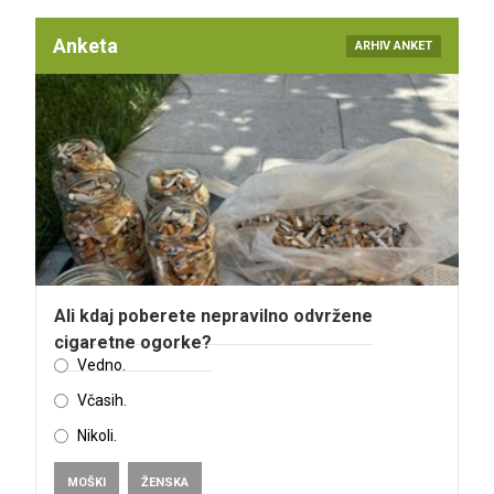
Anketa
ARHIV ANKET
Ali kdaj poberete nepravilno odvržene
cigaretne ogorke?
Vedno.
Včasih.
Nikoli.
MOŠKI
ŽENSKA