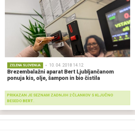
10. 04. 2018 14.12
ZELENA SLOVENIJA
Brezembalažni aparat Bert Ljubljančanom
ponuja kis, olje, šampon in bio čistila
PRIKAZAN JE SEZNAM ZADNJIH 2 ČLANKOV S KLJUČNO
BESEDO
BERT
.