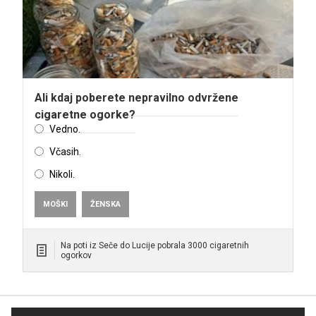
Ali kdaj poberete nepravilno odvržene
cigaretne ogorke?
Vedno.
Včasih.
Nikoli.
MOŠKI
ŽENSKA
Na poti iz Seče do Lucije pobrala 3000 cigaretnih
ogorkov