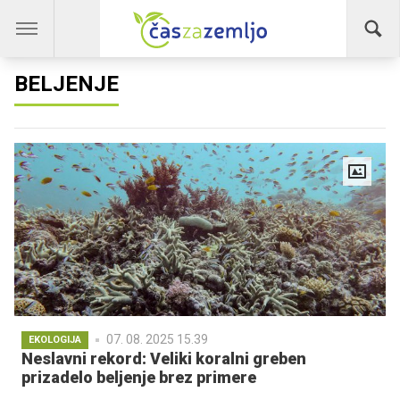
BELJENJE
07. 08. 2025 15.39
EKOLOGIJA
Neslavni rekord: Veliki koralni greben
prizadelo beljenje brez primere