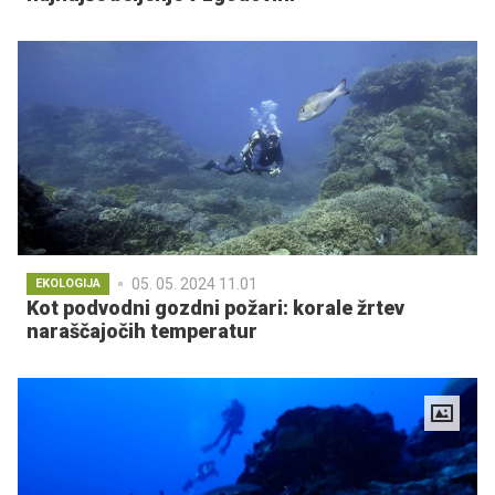
05. 05. 2024 11.01
EKOLOGIJA
Kot podvodni gozdni požari: korale žrtev
naraščajočih temperatur