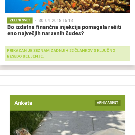
30. 04. 2018 16.13
ZELENI SVET
Bo izdatna finančna injekcija pomagala rešiti
eno največjih naravnih čudes?
PRIKAZAN JE SEZNAM ZADNJIH 22 ČLANKOV S KLJUČNO
BESEDO
BELJENJE
.
Anketa
ARHIV ANKET