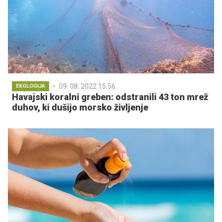
09. 08. 2022 15.56
EKOLOGIJA
Havajski koralni greben: odstranili 43 ton mrež
duhov, ki dušijo morsko življenje