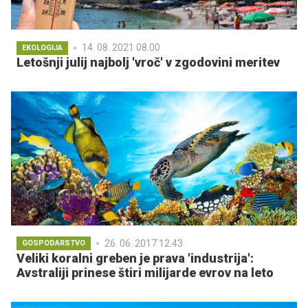
14. 08. 2021 08.00
EKOLOGIJA
Letošnji julij najbolj 'vroč' v zgodovini meritev
26. 06. 2017 12.43
GOSPODARSTVO
Veliki koralni greben je prava 'industrija':
Avstraliji prinese štiri milijarde evrov na leto