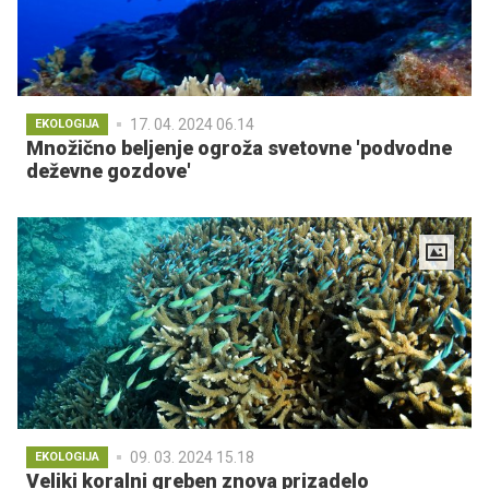
17. 04. 2024 06.14
EKOLOGIJA
Množično beljenje ogroža svetovne 'podvodne
deževne gozdove'
09. 03. 2024 15.18
EKOLOGIJA
Veliki koralni greben znova prizadelo