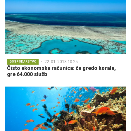
22. 01. 2018 10.25
GOSPODARSTVO
Čisto ekonomska računica: če gredo korale,
gre 64.000 služb