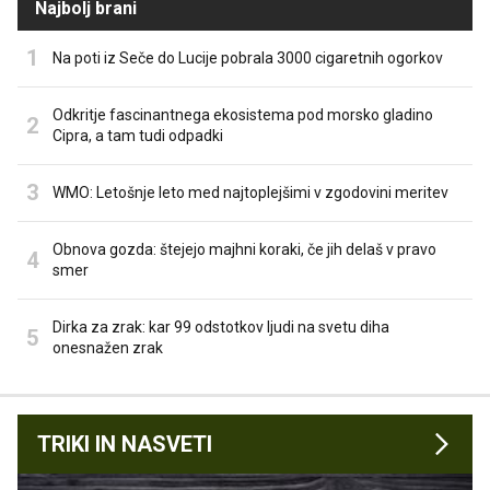
Najbolj brani
Na poti iz Seče do Lucije pobrala 3000 cigaretnih ogorkov
Odkritje fascinantnega ekosistema pod morsko gladino
Cipra, a tam tudi odpadki
WMO: Letošnje leto med najtoplejšimi v zgodovini meritev
Obnova gozda: štejejo majhni koraki, če jih delaš v pravo
smer
Dirka za zrak: kar 99 odstotkov ljudi na svetu diha
onesnažen zrak
TRIKI IN NASVETI