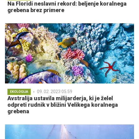
Na Floridi neslavni rekord: beljenje koralnega
grebena brez primere
09. 02. 2023 05.59
EKOLOGIJA
Avstralija ustavila milijarderja, ki je želel
odpreti rudnik v bližini Velikega koralnega
grebena