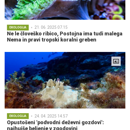
21. 06. 2025 07.15
EKOLOGIJA
Ne le človeško ribico, Postojna ima tudi malega
Nema in pravi tropski koralni greben
24. 04. 2025 14.57
EKOLOGIJA
Opustošeni 'podvodni deževni gozdovi':
najhujše beljenje v zgodovini