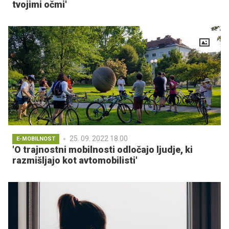
tvojimi očmi'
25. 09. 2022 18.00
E-MOBILNOST
'O trajnostni mobilnosti odločajo ljudje, ki
razmišljajo kot avtomobilisti'