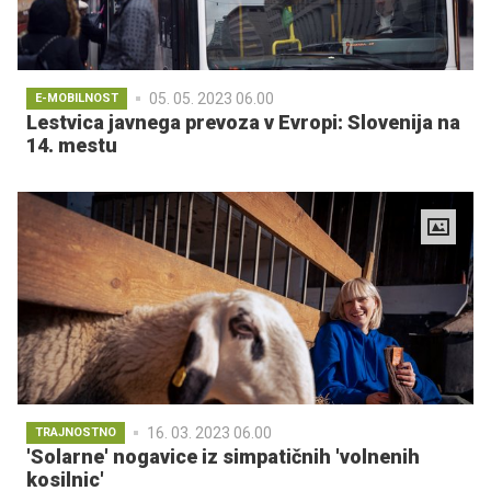
05. 05. 2023 06.00
E-MOBILNOST
Lestvica javnega prevoza v Evropi: Slovenija na
14. mestu
16. 03. 2023 06.00
TRAJNOSTNO
'Solarne' nogavice iz simpatičnih 'volnenih
kosilnic'