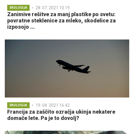
28. 07. 2021 10.19
EKOLOGIJA
Zanimive rešitve za manj plastike po svetu:
povratne steklenice za mleko, skodelice za
izposojo ...
19. 04. 2021 16.42
EKOLOGIJA
Francija za zaščito ozračja ukinja nekatere
domače lete. Pa je to dovolj?