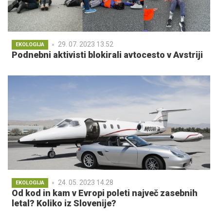
29. 07. 2023 13.52
EKOLOGIJA
Podnebni aktivisti blokirali avtocesto v Avstriji
24. 05. 2023 14.28
EKOLOGIJA
Od kod in kam v Evropi poleti največ zasebnih
letal? Koliko iz Slovenije?