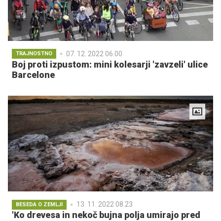
07. 12. 2022 06.00
TRAJNOSTNO
Boj proti izpustom: mini kolesarji 'zavzeli' ulice
Barcelone
13. 11. 2022 08.23
BESEDA O ZEMLJI
'Ko drevesa in nekoč bujna polja umirajo pred