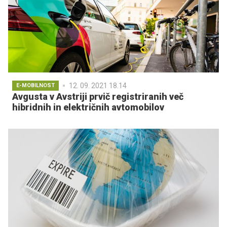
12. 09. 2021 18.14
E-MOBILNOST
Avgusta v Avstriji prvič registriranih več
hibridnih in električnih avtomobilov