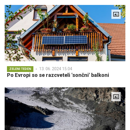
13. 06. 2024 15.04
ZELENI TEDEN
Po Evropi so se razcveteli 'sončni' balkoni