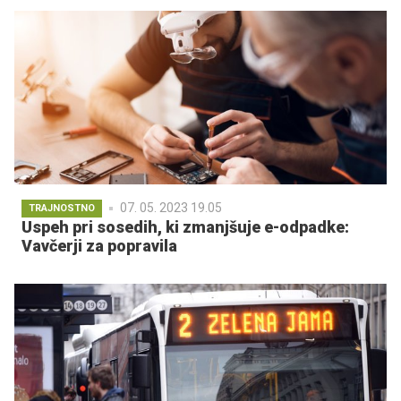
07. 05. 2023 19.05
TRAJNOSTNO
Uspeh pri sosedih, ki zmanjšuje e-odpadke:
Vavčerji za popravila