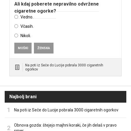
Ali kdaj poberete nepravilno odvržene
cigaretne ogorke?
Vedno.
Včasih.
Nikoli.
MOŠKI
ŽENSKA
Na poti iz Seče do Lucije pobrala 3000 cigaretnih
ogorkov
Najbolj brani
Na poti iz Seče do Lucije pobrala 3000 cigaretnih ogorkov
Obnova gozda: štejejo majhni koraki, če jih delaš v pravo
smer