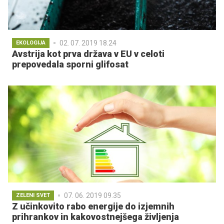
02. 07. 2019 18.24
EKOLOGIJA
Avstrija kot prva država v EU v celoti
prepovedala sporni glifosat
07. 06. 2019 09.35
ZELENI SVET
Z učinkovito rabo energije do izjemnih
prihrankov in kakovostnejšega življenja