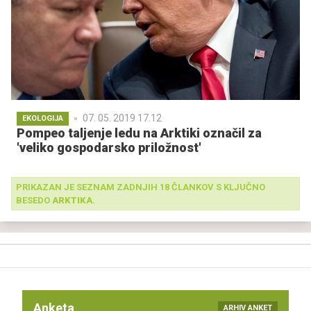
07. 05. 2019 17.12
EKOLOGIJA
Pompeo taljenje ledu na Arktiki označil za
'veliko gospodarsko priložnost'
PRIKAZAN JE SEZNAM ZADNJIH 18 ČLANKOV S KLJUČNO
BESEDO
ARKTIKA
.
Anketa
ARHIV ANKET