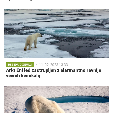
11. 02. 2023 13.33
BESEDA O ZEMLJI
Arktični led zastrupljen z alarmantno ravnijo
večnih kemikalij