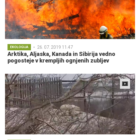
26. 07. 2019 11.47
EKOLOGIJA
Arktika, Aljaska, Kanada in Sibirija vedno
pogosteje v krempljih ognjenih zubljev