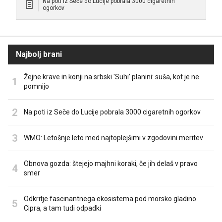
Na poti iz Seče do Lucije pobrala 3000 cigaretnih
ogorkov
Najbolj brani
Žejne krave in konji na srbski 'Suhi' planini: suša, kot je ne
pomnijo
Na poti iz Seče do Lucije pobrala 3000 cigaretnih ogorkov
WMO: Letošnje leto med najtoplejšimi v zgodovini meritev
Obnova gozda: štejejo majhni koraki, če jih delaš v pravo
smer
Odkritje fascinantnega ekosistema pod morsko gladino
Cipra, a tam tudi odpadki