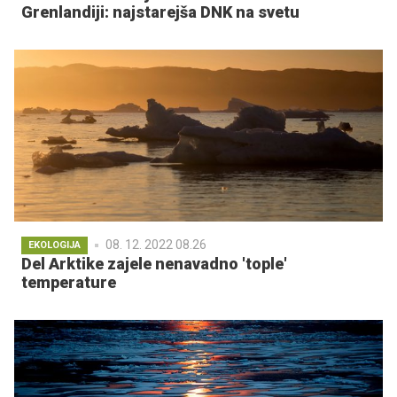
Grenlandiji: najstarejša DNK na svetu
08. 12. 2022 08.26
EKOLOGIJA
Del Arktike zajele nenavadno 'tople'
temperature