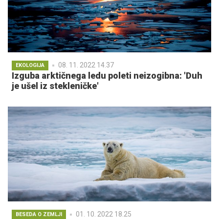
08. 11. 2022 14.37
EKOLOGIJA
Izguba arktičnega ledu poleti neizogibna: 'Duh
je ušel iz stekleničke'
01. 10. 2022 18.25
BESEDA O ZEMLJI