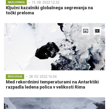
15. 08. 2022 12.32
NASLOVNICA
Ključni kazalniki globalnega segrevanja na
točki preloma
28. 03. 2022 16.04
EKOLOGIJA
Med rekordnimi temperaturami na Antarktiki
razpadla ledena polica v velikosti Rima