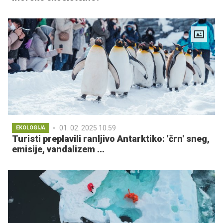
01. 02. 2025 10.59
EKOLOGIJA
Turisti preplavili ranljivo Antarktiko: 'črn' sneg,
emisije, vandalizem ...