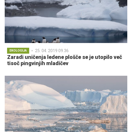
25. 04. 2019 09.36
EKOLOGIJA
Zaradi uničenja ledene plošče se je utopilo več
tisoč pingvinjih mladičev