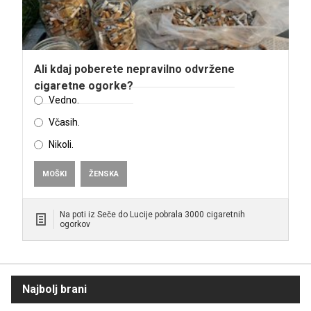
Ali kdaj poberete nepravilno odvržene
cigaretne ogorke?
Vedno.
Včasih.
Nikoli.
MOŠKI
ŽENSKA
Na poti iz Seče do Lucije pobrala 3000 cigaretnih
ogorkov
Najbolj brani