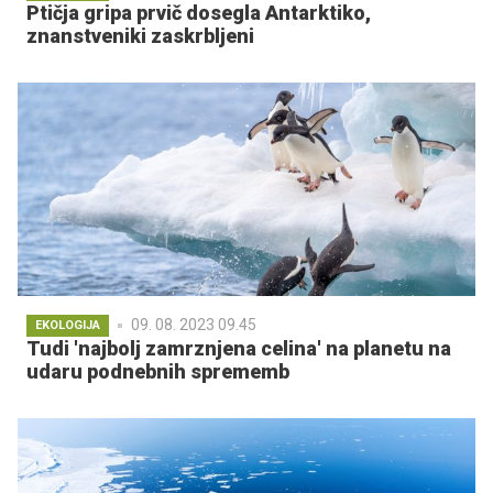
Ptičja gripa prvič dosegla Antarktiko,
znanstveniki zaskrbljeni
09. 08. 2023 09.45
EKOLOGIJA
Tudi 'najbolj zamrznjena celina' na planetu na
udaru podnebnih sprememb