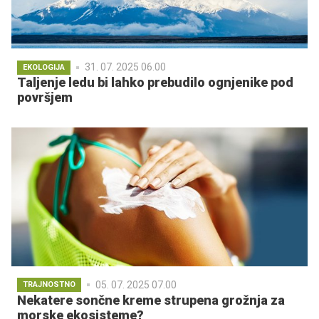
31. 07. 2025 06.00
EKOLOGIJA
Taljenje ledu bi lahko prebudilo ognjenike pod
površjem
05. 07. 2025 07.00
TRAJNOSTNO
Nekatere sončne kreme strupena grožnja za
morske ekosisteme?