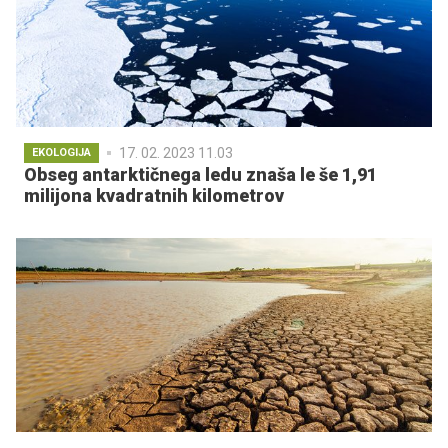
17. 02. 2023 11.03
EKOLOGIJA
Obseg antarktičnega ledu znaša le še 1,91
milijona kvadratnih kilometrov