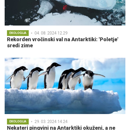
04. 08. 2024 12.29
EKOLOGIJA
Rekorden vročinski val na Antarktiki: 'Poletje'
sredi zime
29. 03. 2024 14.24
EKOLOGIJA
Nekateri pingvini na Antarktiki okuženi, a ne