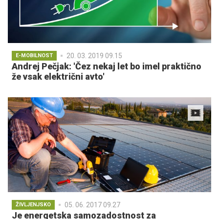
20. 03. 2019 09.15
E-MOBILNOST
Andrej Pečjak: 'Čez nekaj let bo imel praktično
že vsak električni avto'
05. 06. 2017 09.27
ŽIVLJENJSKO
Je energetska samozadostnost za