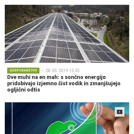
28. 05. 2019 15.35
GOSPODARSTVO
Dve muhi na en mah: s sončno energijo
pridobivajo izjemno čist vodik in zmanjšujejo
ogljični odtis