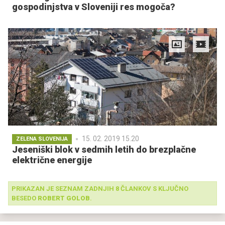
gospodinjstva v Sloveniji res mogoča?
15. 02. 2019 15.20
ZELENA SLOVENIJA
Jeseniški blok v sedmih letih do brezplačne
električne energije
PRIKAZAN JE SEZNAM ZADNJIH 8 ČLANKOV S KLJUČNO
BESEDO
ROBERT GOLOB
.