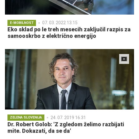
07. 03. 2022 13.15
E-MOBILNOST
Eko sklad po le treh mesecih zaključil razpis za
samooskrbo z električno energijo
24. 07. 2019 16.31
ZELENA SLOVENIJA
Dr. Robert Golob: 'Z zgledom želimo razbijati
mite. Dokazati, da se da'