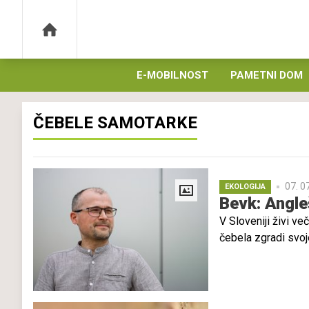
E-MOBILNOST
PAMETNI DOM
ČEBELE SAMOTARKE
07. 0
EKOLOGIJA
Bevk: Angle
V Sloveniji živi ve
čebela zgradi svoj
da so nekatere vrs
ker je premalo pod
podnebnih sprememb
zlatopasi črmlj. Sl