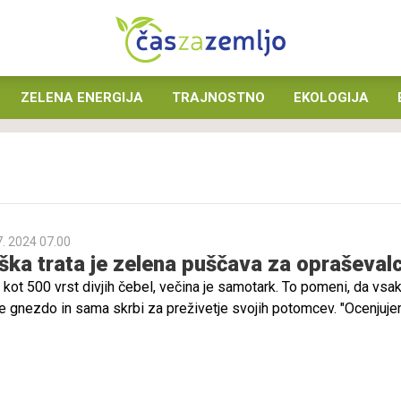
ZELENA ENERGIJA
TRAJNOSTNO
EKOLOGIJA
7. 2024 07.00
ška trata je zelena puščava za opraševal
č kot 500 vrst divjih čebel, večina je samotark. To pomeni, da vsa
e gnezdo in sama skrbi za preživetje svojih potomcev. "Ocenjuj
te v Sloveniji verjetno že izumrle, pa tega še nismo uspeli dokaza
atkov," pravi Danilo Bevk, predsednik društva Čmrljica. Se pa zar
 pri nas v zadnjih desetletjih pojavlja poseben "podnebni migr
ej ko prej pa se lahko tudi pri nas naseli azijski sršen, ki se v Evr