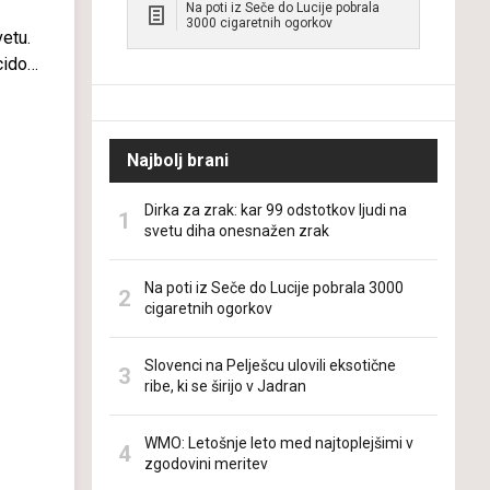
Na poti iz Seče do Lucije pobrala
3000 cigaretnih ogorkov
vetu.
cidov
ijo’
Najbolj brani
Dirka za zrak: kar 99 odstotkov ljudi na
svetu diha onesnažen zrak
Na poti iz Seče do Lucije pobrala 3000
cigaretnih ogorkov
Slovenci na Pelješcu ulovili eksotične
ribe, ki se širijo v Jadran
WMO: Letošnje leto med najtoplejšimi v
zgodovini meritev