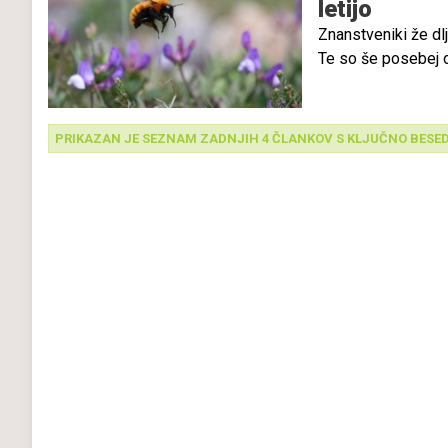
letijo
Znanstveniki že dl
Te so še posebej o
ter krčenja bivanjs
tudi podnebne spr
raziskav so ugotav
PRIKAZAN JE SEZNAM ZADNJIH 4 ČLANKOV S KLJUČNO BESE
letenja žuželk.