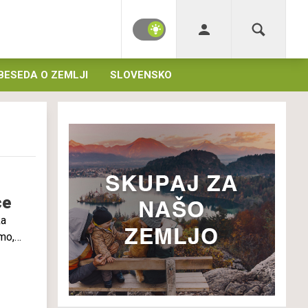
BESEDA O ZEMLJI
SLOVENSKO
ce
ka
emo,
ti,
adi
ant",
opi že