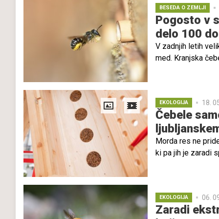
pojavlja in predst
BESEDA O ZEMLJI
Pogosto v s
predvsem divje, je 
delo 100 do
pogosto košeni, ne
zelena puščava," o
V zadnjih letih ve
med. Kranjska čebel
pogosto ostajajo v
načina življenja še
pri opraševanju ce
18. 0
EKOLOGIJA
drugi divji oprašev
Čebele samo
ljubljansk
Morda res ne prid
ki pa jih je zarad
povsem nov hotel, 
prenočišče. Svoja 
podjetja A1.
06. 0
EKOLOGIJA
Zaradi ekst