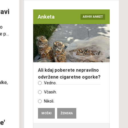
avi
bolj
Anketa
ARHIV ANKET
jo
le pa
jega
 ki so
tudi
Ali kdaj poberete nepravilno
odvržene cigaretne ogorke?
lke,
Vedno.
Včasih.
Nikoli.
u
MOŠKI
ŽENSKA
e'