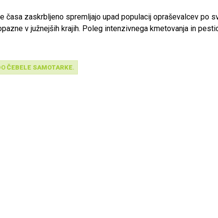
je časa zaskrbljeno spremljajo upad populacij opraševalcev po s
pazne v južnejših krajih. Poleg intenzivnega kmetovanja in pesti
kega prostora za upadanje populacij žuželk znanstveniki zdaj ’kriv
emembe in vedno višje temperature ozračja. V eni izmed zadnjih
ljali, kako temperatura vpliva na uspešnost oziroma zmogljivost
DO
ČEBELE SAMOTARKE
.