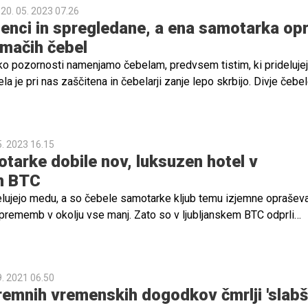
avlja grožnjo za medonosne čebele. A največja grožnja za čebele,
20. 05. 2023 07.26
enci in spregledane, a ena samotarka opr
pomanjkanje hrane. "Travniki so danes bolj gnojeni, bolj zgodaj in 
mačih čebel
 zacvetijo in opraševalcem ne zagotavljajo hrane. So neke vrste
pozarja Bevk.
liko pozornosti namenjamo čebelam, predvsem tistim, ki prideluje
a je pri nas zaščitena in čebelarji zanje lepo skrbijo. Divje čebe
 njihovi senci in so prepuščene same sebi, čeprav so zaradi svo
 bolj ogrožene. V Sloveniji sicer živi več kot 570 vrst divjih čebel,
lo bolj učinkovite od medonosnih čebel. Poleg njih so pomembni 
5. 2023 16.15
alci, ki v kmetijstvu opravijo vsaj polovico opraševanja.
tarke dobile nov, luksuzen hotel v
em BTC
elujejo medu, a so čebele samotarke kljub temu izjemne opraševa
i sprememb v okolju vse manj. Zato so v ljubljanskem BTC odprli
ki je namenjen tem prebivalkam Ljubljane, ki drugje težko najdejo
gnezda si bodo lahko odslej zgradile v velikem lesenem logotip
9. 2021 06.50
remnih vremenskih dogodkov čmrlji 'slabš