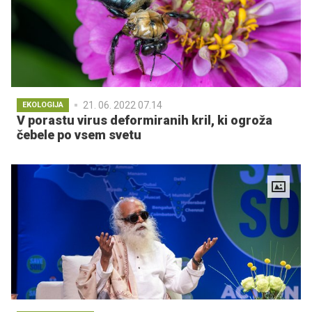
21. 06. 2022 07.14
EKOLOGIJA
V porastu virus deformiranih kril, ki ogroža
čebele po vsem svetu