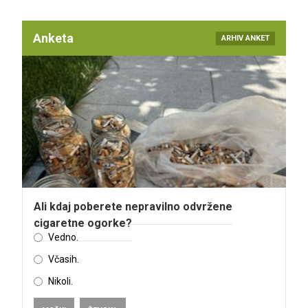
Anketa
ARHIV ANKET
Ali kdaj poberete nepravilno odvržene
cigaretne ogorke?
Vedno.
Včasih.
Nikoli.