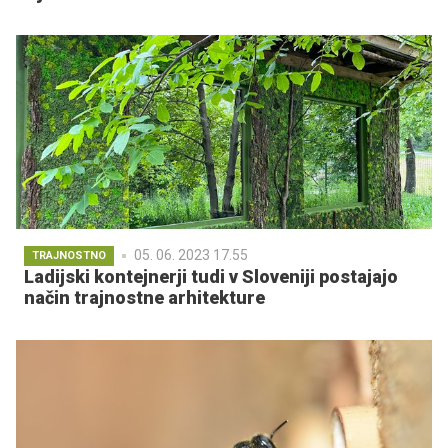
05. 06. 2023 17.55
TRAJNOSTNO
Ladijski kontejnerji tudi v Sloveniji postajajo
način trajnostne arhitekture