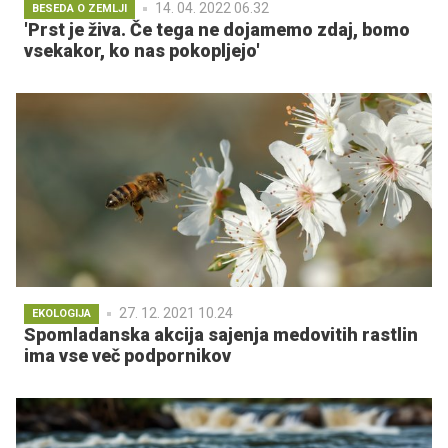
14. 04. 2022 06.32
BESEDA O ZEMLJI
'Prst je živa. Če tega ne dojamemo zdaj, bomo
vsekakor, ko nas pokopljejo'
27. 12. 2021 10.24
EKOLOGIJA
Spomladanska akcija sajenja medovitih rastlin
ima vse več podpornikov