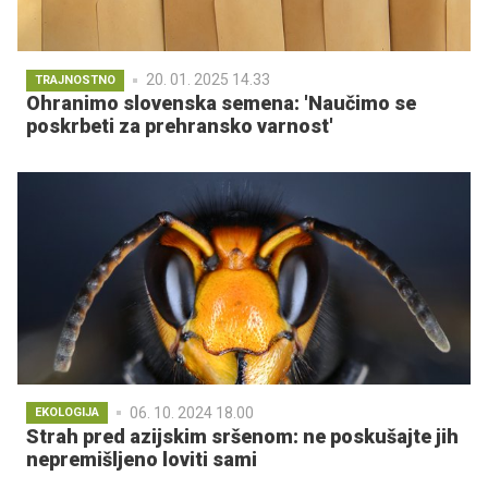
20. 01. 2025 14.33
TRAJNOSTNO
Ohranimo slovenska semena: 'Naučimo se
poskrbeti za prehransko varnost'
06. 10. 2024 18.00
EKOLOGIJA
Strah pred azijskim sršenom: ne poskušajte jih
nepremišljeno loviti sami