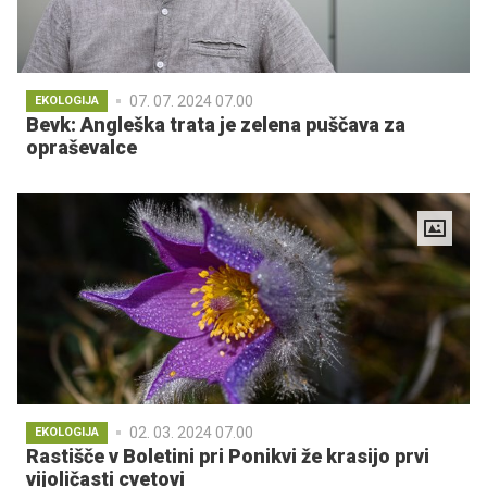
07. 07. 2024 07.00
EKOLOGIJA
Bevk: Angleška trata je zelena puščava za
opraševalce
02. 03. 2024 07.00
EKOLOGIJA
Rastišče v Boletini pri Ponikvi že krasijo prvi
vijoličasti cvetovi