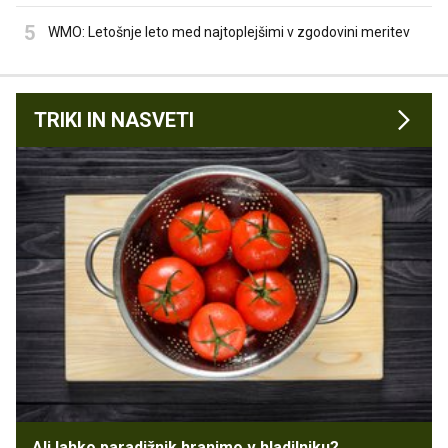
WMO: Letošnje leto med najtoplejšimi v zgodovini meritev
TRIKI IN NASVETI
Ali lahko paradižnik hranimo v hladilniku?