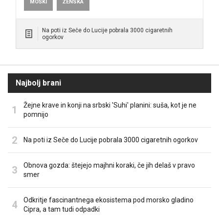
MOŠKI
ŽENSKA
Na poti iz Seče do Lucije pobrala 3000 cigaretnih
ogorkov
Najbolj brani
Žejne krave in konji na srbski 'Suhi' planini: suša, kot je ne
pomnijo
Na poti iz Seče do Lucije pobrala 3000 cigaretnih ogorkov
Obnova gozda: štejejo majhni koraki, če jih delaš v pravo
smer
Odkritje fascinantnega ekosistema pod morsko gladino
Cipra, a tam tudi odpadki