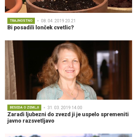
08. 04. 2019 20.21
TRAJNOSTNO
Bi posadili lonček cvetlic?
31. 03. 2019 14.00
BESEDA O ZEMLJI
Zaradi ljubezni do zvezd ji je uspelo spremeniti
javno razsvetljavo