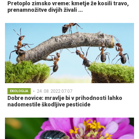
Pretoplo zimsko vreme: kmetje že kosili travo,
prenamnožitve divjih živali ...
24. 08. 2022 07.07
EKOLOGIJA
Dobre novice: mravlje bi v prihodnosti lahko
nadomestile škodljive pesticide