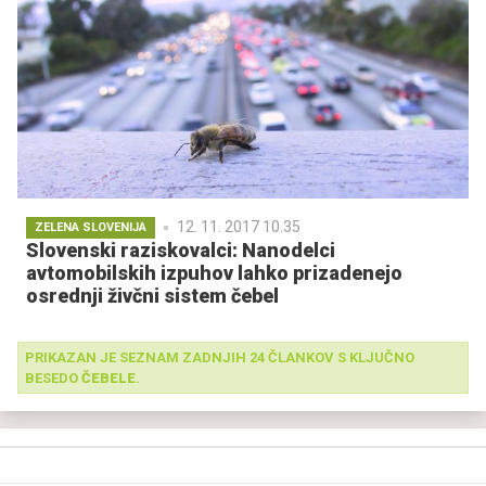
12. 11. 2017 10.35
ZELENA SLOVENIJA
Slovenski raziskovalci: Nanodelci
avtomobilskih izpuhov lahko prizadenejo
osrednji živčni sistem čebel
PRIKAZAN JE SEZNAM ZADNJIH 24 ČLANKOV S KLJUČNO
BESEDO
ČEBELE
.