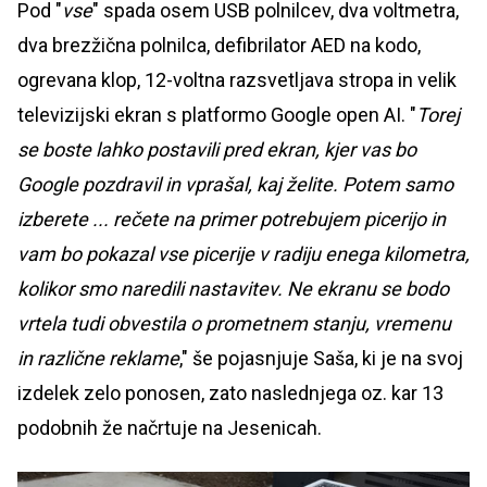
Pod "
vse
" spada osem USB polnilcev, dva voltmetra,
dva brezžična polnilca, defibrilator AED na kodo,
ogrevana klop, 12-voltna razsvetljava stropa in velik
televizijski ekran s platformo Google open AI. "
Torej
se boste lahko postavili pred ekran, kjer vas bo
Google pozdravil in vprašal, kaj želite. Potem samo
izberete ... rečete na primer potrebujem picerijo in
vam bo pokazal vse picerije v radiju enega kilometra,
kolikor smo naredili nastavitev. Ne ekranu se bodo
vrtela tudi obvestila o prometnem stanju, vremenu
in različne reklame
," še pojasnjuje Saša, ki je na svoj
izdelek zelo ponosen, zato naslednjega oz. kar 13
podobnih že načrtuje na Jesenicah.