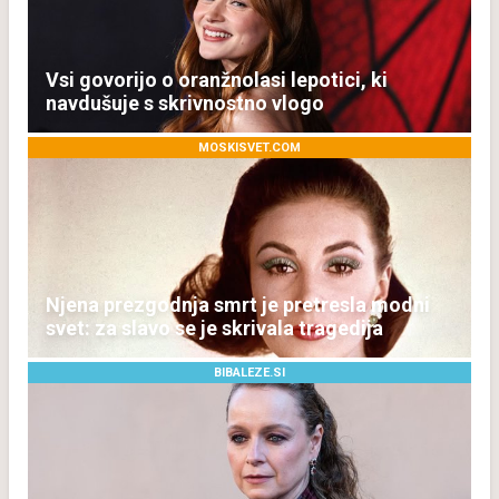
Vsi govorijo o oranžnolasi lepotici, ki
navdušuje s skrivnostno vlogo
MOSKISVET.COM
Njena prezgodnja smrt je pretresla modni
svet: za slavo se je skrivala tragedija
BIBALEZE.SI