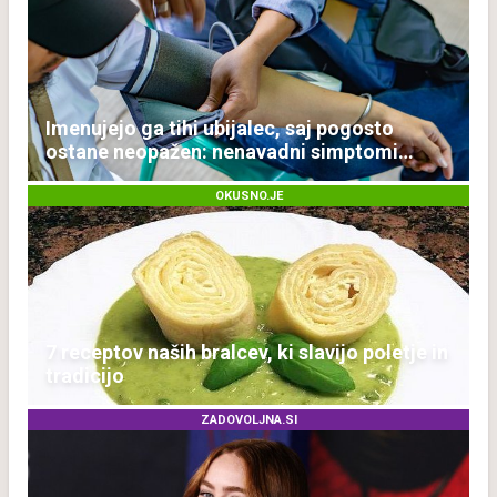
Imenujejo ga tihi ubijalec, saj pogosto
ostane neopažen: nenavadni simptomi
visokega holesterola
OKUSNO.JE
7 receptov naših bralcev, ki slavijo poletje in
tradicijo
ZADOVOLJNA.SI