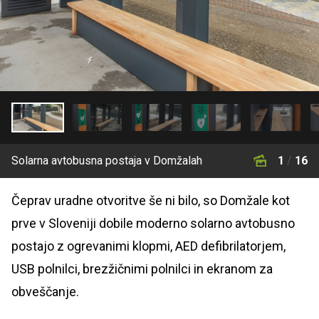
Solarna avtobusna postaja v Domžalah
1
/
16
Čeprav uradne otvoritve še ni bilo, so Domžale kot
prve v Sloveniji dobile moderno solarno avtobusno
postajo z ogrevanimi klopmi, AED defibrilatorjem,
USB polnilci, brezžičnimi polnilci in ekranom za
obveščanje.