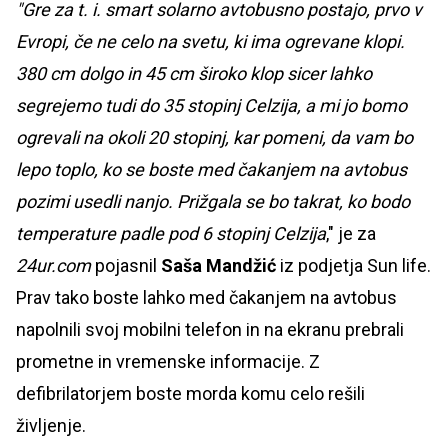
"Gre za t. i. smart solarno avtobusno postajo, prvo v
Evropi, če ne celo na svetu, ki ima ogrevane klopi.
380 cm dolgo in 45 cm široko klop sicer lahko
segrejemo tudi do 35 stopinj Celzija, a mi jo bomo
ogrevali na okoli 20 stopinj, kar pomeni, da vam bo
lepo toplo, ko se boste med čakanjem na avtobus
pozimi usedli nanjo. Prižgala se bo takrat, ko bodo
temperature padle pod 6 stopinj Celzija
," je za
24ur.com
pojasnil
Saša Mandžić
iz podjetja Sun life.
Prav tako boste lahko med čakanjem na avtobus
napolnili svoj mobilni telefon in na ekranu prebrali
prometne in vremenske informacije. Z
defibrilatorjem boste morda komu celo rešili
življenje.