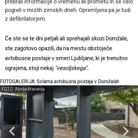
prebrali informacije o vremenu ali prometu in se celo
pogreli v mrzlih zimskih dneh. Opremljena pa je tudi
z defibrilatorjem.
Če ste se te dni peljali ali sprehajali skozi Domžale,
ste zagotovo opazili, da na mestu obstoječe
avtobusne postaje v smeri Ljubljane, ki je trenutno
ograjena, stoji nekaj
"vesoljskega".
FOTOGALERIJA: Solarna avtobusna postaja v Domžalah
FOTO: Aljoša Kravanja