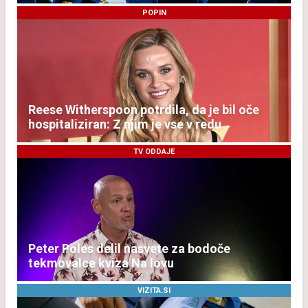
POPIN
Reese Witherspoon potrdila, da je bil oče
hospitaliziran: Z njim je vse v redu
TV ODDAJE
Peter Poles delil nasvete za bodoče
tekmovalce kviza Na lovu
VIZITA.SI