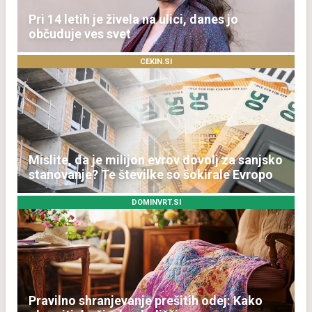
Pri 14 letih je živela na ulici, danes jo
občuduje ves svet
CEKIN.SI
Mislite, da je milijon evrov dovolj za sanjsko
stanovanje? Te številke so šokirale Evropo
DOMINVRT.SI
Pravilno shranjevanje prešitih odej: Kako