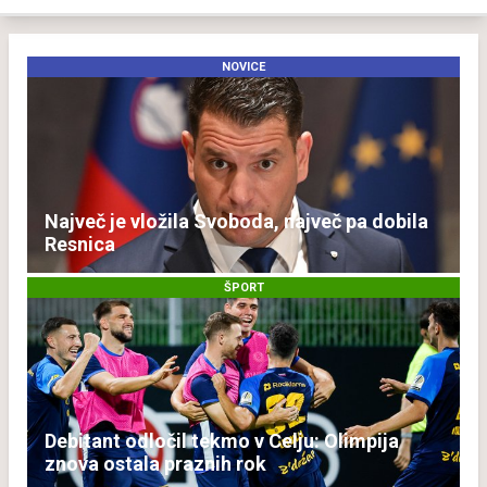
NOVICE
Največ je vložila Svoboda, največ pa dobila
Resnica
ŠPORT
Debitant odločil tekmo v Celju: Olimpija
znova ostala praznih rok