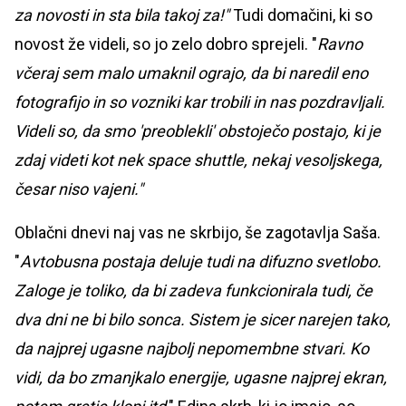
za novosti in sta bila takoj za!"
Tudi domačini, ki so
novost že videli, so jo zelo dobro sprejeli. "
Ravno
včeraj sem malo umaknil ograjo, da bi naredil eno
fotografijo in so vozniki kar trobili in nas pozdravljali.
Videli so, da smo 'preoblekli' obstoječo postajo, ki je
zdaj videti kot nek space shuttle, nekaj vesoljskega,
česar niso vajeni."
Oblačni dnevi naj vas ne skrbijo, še zagotavlja Saša.
"
Avtobusna postaja deluje tudi na difuzno svetlobo.
Zaloge je toliko, da bi zadeva funkcionirala tudi, če
dva dni ne bi bilo sonca. Sistem je sicer narejen tako,
da najprej ugasne najbolj nepomembne stvari. Ko
vidi, da bo zmanjkalo energije, ugasne najprej ekran,