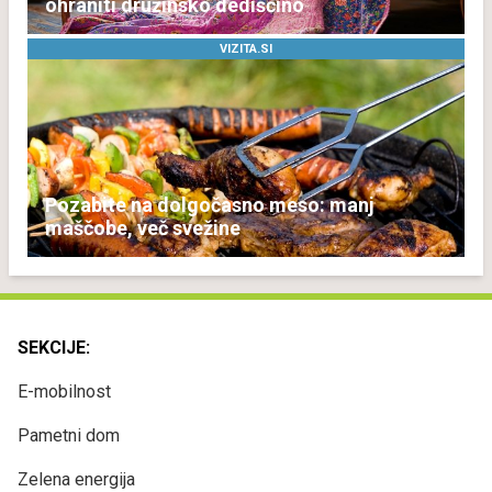
ohraniti družinsko dediščino
VIZITA.SI
Pozabite na dolgočasno meso: manj
maščobe, več svežine
SEKCIJE:
E-mobilnost
Pametni dom
Zelena energija