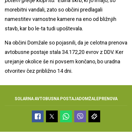
potem gretje klopi itd
." Edina skrb, ki jo imajo, so
morebitni vandali, zato so občini predlagali
namestitev varnostne kamere na eno od bližnjih
stavb, kar bo le-ta tudi upoštevala.
Na občini Domžale so pojasnili, da je celotna prenova
avtobusne postaje stala 34.172,20 evrov z DDV. Ker
urejanje okolice še ni povsem končano, bo uradna
otvoritev čez približno 14 dni.
SOLARNA AVTOBUSNA POSTAJA
DOMŽALE
PRENOVA