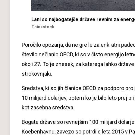
Lani so najbogatejše države revnim za energet
Thinkstock
Poročilo opozarja, da ne gre le za enkratni padec
število nečlanic OECD, ki so v čisto energijo letn
okoli 27. To je znesek, za katerega lahko države
strokovnjaki.
Sredstva, ki so jih članice OECD za podporo pro
10 milijard dolarjev, potem ko je bilo leto prej p
kot zasebna sredstva.
Bogate države so revnejšim 100 milijard dolarjev
Koebenhavnu, zavezo so potrdile leta 2015 v Pa