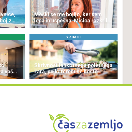
ivnice,
Moški se me bojijo, ker sem
 boj z
lepa in uspešna: Misica razkrila,
zakaj je še vedno samska
VIZITA.SI
ko
Skrivnost lahkotnega poletnega
za vaš
žara, po katerem ne boste
potrebovali popoldanskega
spanca