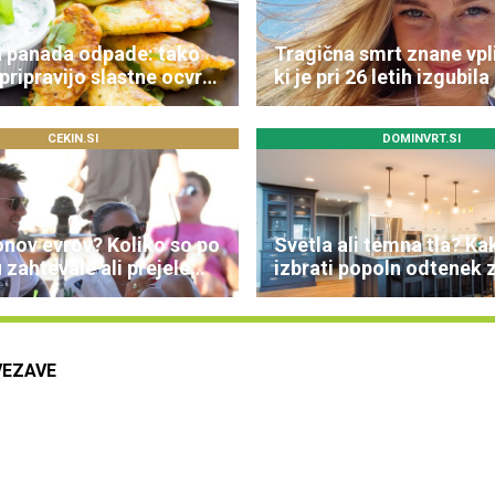
a panada odpade: tako
Tragična smrt znane vpl
i pripravijo slastne ocvrte
ki je pri 26 letih izgubila
boleznijo
CEKIN.SI
DOMINVRT.SI
onov evrov? Koliko so po
Svetla ali temna tla? Ka
zahtevale ali prejele
izbrati popoln odtenek 
ice športnih zvezdnikov
dom
VEZAVE