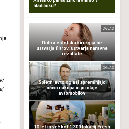
Ali lahko paradižnik hranimo v
hladilniku?
OGLAS
nje
Dobra estetska kirurgija ne
ustvarja filtrov, ustvarja naravne
rezultate
OGLAS
je
Spletni avto oglasi spreminjajo
način nakupa in prodaje
e
,"
avtomobilov
.
10 let in več kot 1.300 lokacij Fresh