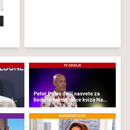
TV ODDAJE
Peter Poles delil nasvete za
ernerja
bodoče tekmovalce kviza Na
lovu
MOSKISVET.COM