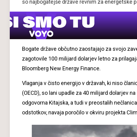
so najbogatejše države revnim za energetske pro
Bogate države občutno zaostajajo za svojo zavez
zagotovile 100 milijard dolarjev letno za prila
Bloomberg New Energy Finance.
Vlaganja v čisto energijo v državah, ki niso čla
(OECD), so lani upadle za 40 milijard dolarjev na 
odgovorna Kitajska, a tudi v preostalih nečlanic
odstotkov, navaja poročilo v okviru projekta Cl