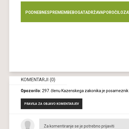
PODNEBNE
SPREMEMBE
BOGATA
DRŽAVA
POROČILO
ZA
KOMENTARJI
(0)
Opozorilo:
297. členu Kazenskega zakonika je posameznik k
PRAVILA ZA OBJAVO KOMENTARJEV