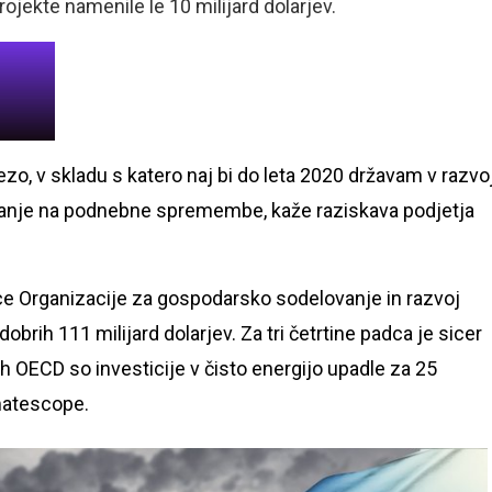
jekte namenile le 10 milijard dolarjev.
o, v skladu s katero naj bi do leta 2020 državam v razvo
gajanje na podnebne spremembe, kaže raziskava podjetja
nice Organizacije za gospodarsko sodelovanje in razvoj
dobrih 111 milijard dolarjev. Za tri četrtine padca je sicer
ah OECD so investicije v čisto energijo upadle za 25
imatescope.