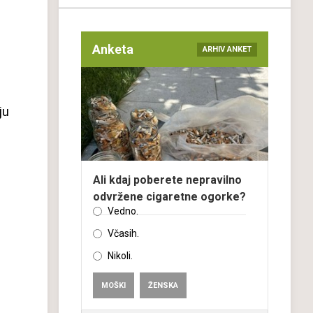
Anketa
ARHIV ANKET
ju
Ali kdaj poberete nepravilno
odvržene cigaretne ogorke?
Vedno.
Včasih.
Nikoli.
MOŠKI
ŽENSKA