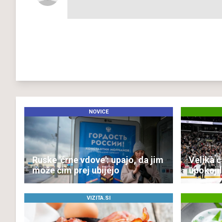
NOVICE
Ruske 'črne vdove': upajo, da jim
Velika č
može čim prej ubijejo
upokojil
VIZITA.SI