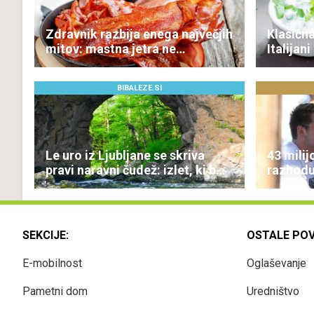
Zdravnik razbija enega največjih
Klasičn
mitov: mastna jetra ne
Italijan
nastanejo zaradi slanine,
bučke
temveč zaradi živila, ki ga
BIBALEZE.SI
imamo vsi radi
Le uro iz Ljubljane se skriva
43 milij
pravi naravni čudež: izlet, ki bo
razhodu 
navdušil otroke
partner
SEKCIJE:
OSTALE PO
E-mobilnost
Oglaševanje
Pametni dom
Uredništvo