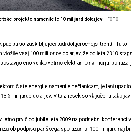
ske projekte namenile le 10 milijard dolarjev.
FOTO:
, pač pa so zaskrbljujoči tudi dolgoročnejši trendi. Tako
o vložile vsaj 100 milijonov dolarjev, že od leta 2010 stagn
 postavijo eno veliko vetrno elektrarno na morju, ponazarj
jektom čiste energije namenile nečlanicam, je lani upadlo
ri 13,5 milijarde dolarjev. V ta znesek so vključena tako jav
 letno prvič obljubile leta 2009 na podnebni konferenci v
rizu ob podpisu pariškega sporazuma. 100 milijard naj bi