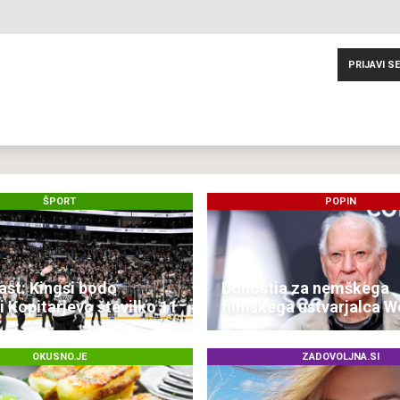
PRIJAVI SE
ŠPORT
POPIN
ast: Kingsi bodo
Donostia za nemškega
i Kopitarjevo številko 11
filmskega ustvarjalca W
Herzoga
OKUSNO.JE
ZADOVOLJNA.SI