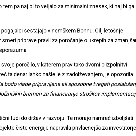
 tem pa naj bi to veljalo za minimalni znesek, ki naj bi ga
i pogajalci sestajajo v nemškem Bonnu. Cilj letošnje
 smeri priprave pravil za poročanje o ukrepih za zmanjša
a sporazuma.
 svoje poročilo, v katerem prav tako dvomi o izpolnitvi
reč ta denar lahko našle le z zadolževanjem, je opozorila
a bodo vlade pripravljene ali sposobne tvegati poslabšan
olžniških bremen za financiranje stroškov implementacij
ični tudi do držav v razvoju. Te morajo namreč izboljšati
jekte čiste energije napravila privlačnejša za investitorje