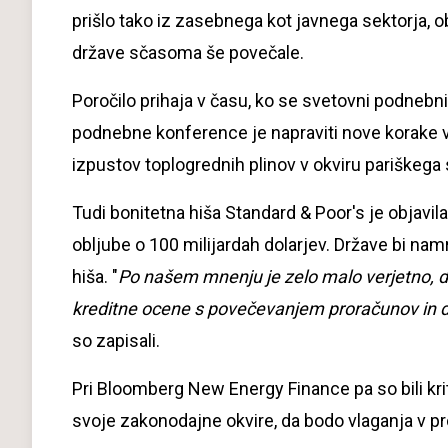
prišlo tako iz zasebnega kot javnega sektorja, ob
države sčasoma še povečale.
Poročilo prihaja v času, ko se svetovni podnebn
podnebne konference je napraviti nove korake v
izpustov toplogrednih plinov v okviru pariškeg
Tudi bonitetna hiša Standard & Poor's je objavila
obljube o 100 milijardah dolarjev. Države bi nam
hiša. "
Po našem mnenju je zelo malo verjetno, d
kreditne ocene s povečevanjem proračunov in d
so zapisali.
Pri Bloomberg New Energy Finance pa so bili krit
svoje zakonodajne okvire, da bodo vlaganja v pro