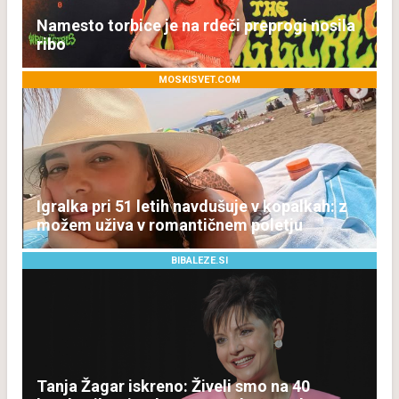
Namesto torbice je na rdeči preprogi nosila
ribo
MOSKISVET.COM
Igralka pri 51 letih navdušuje v kopalkah: z
možem uživa v romantičnem poletju
BIBALEZE.SI
Tanja Žagar iskreno: Živeli smo na 40