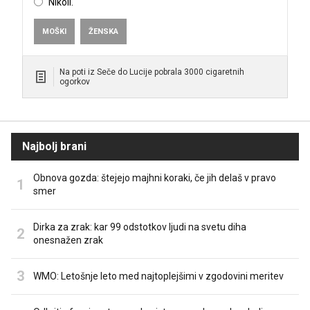
Nikoli.
MOŠKI
ŽENSKA
Na poti iz Seče do Lucije pobrala 3000 cigaretnih
ogorkov
Najbolj brani
Obnova gozda: štejejo majhni koraki, če jih delaš v pravo
smer
Dirka za zrak: kar 99 odstotkov ljudi na svetu diha
onesnažen zrak
WMO: Letošnje leto med najtoplejšimi v zgodovini meritev