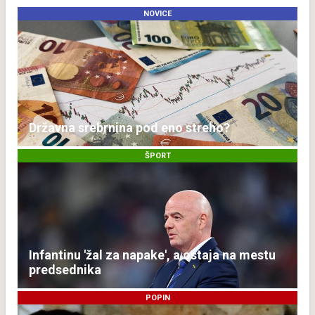
NOVICE
Državna srebrnina pod eno streho?
ŠPORT
Infantinu 'žal za napake', a ostaja na mestu
predsednika
POPIN