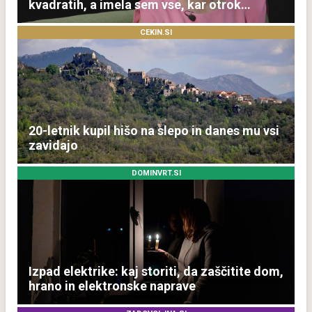
kvadratih, a imela sem vse, kar otrok
potrebuje
CEKIN.SI
20-letnik kupil hišo na slepo in danes mu vsi
zavidajo
DOMINVRT.SI
Izpad elektrike: kaj storiti, da zaščitite dom,
hrano in elektronske naprave