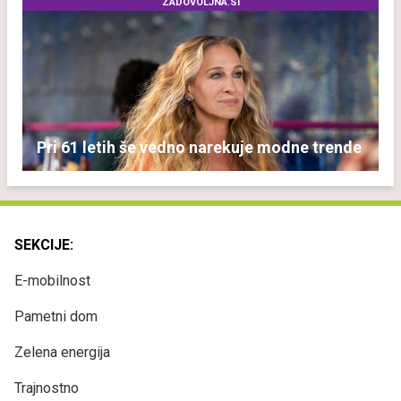
ZADOVOLJNA.SI
Pri 61 letih še vedno narekuje modne trende
SEKCIJE:
E-mobilnost
Pametni dom
Zelena energija
Trajnostno