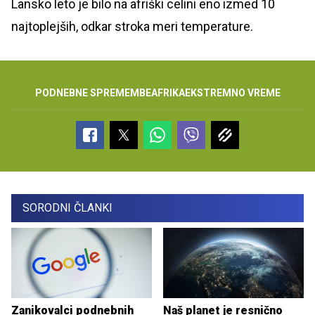
Lansko leto je bilo na afriški celini eno izmed 10
najtoplejših, odkar stroka meri temperature.
PODNEBNE SPREMEMBE
AFRIKA
EKSTREMNO VREME
SORODNI ČLANKI
Zanikovalci podnebnih
Naš planet je resnično