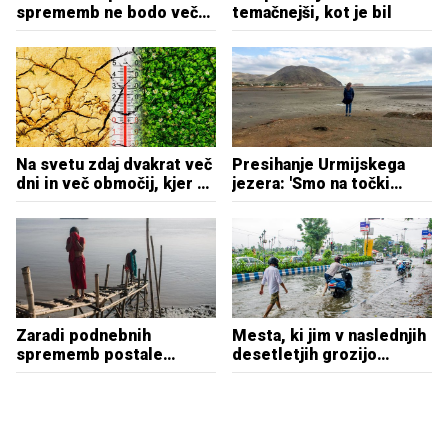
sprememb ne bodo več
temačnejši, kot je bil
služili pri Googlu
Na svetu zdaj dvakrat več
Presihanje Urmijskega
dni in več območij, kjer se
jezera: 'Smo na točki
segreje nad 50 stopinj
preloma'
Celzija
Zaradi podnebnih
Mesta, ki jim v naslednjih
sprememb postale
desetletjih grozijo
spolne delavke, zdaj
kronične poplave
'tone' še bordel