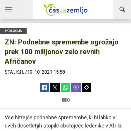
EKOLOGIJA
ZN: Podnebne spremembe ogrožajo
prek 100 milijonov zelo revnih
Afričanov
STA
,
K.H.
/
19. 10. 2021 15.58
0
Vse hitrejše podnebne spremembe, ki bi lahko v
dveh desetletjih stopile obstoječe ledenike v Afriki,