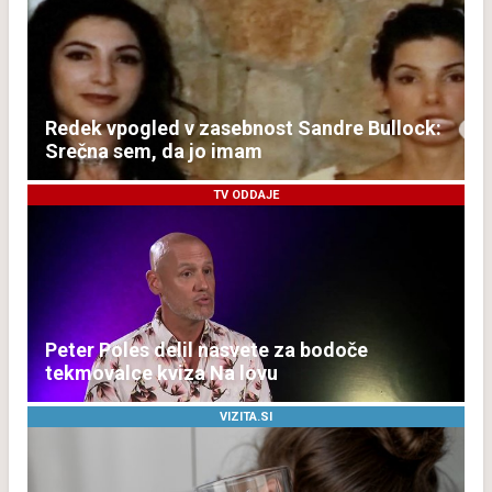
Redek vpogled v zasebnost Sandre Bullock:
Srečna sem, da jo imam
TV ODDAJE
Peter Poles delil nasvete za bodoče
tekmovalce kviza Na lovu
VIZITA.SI