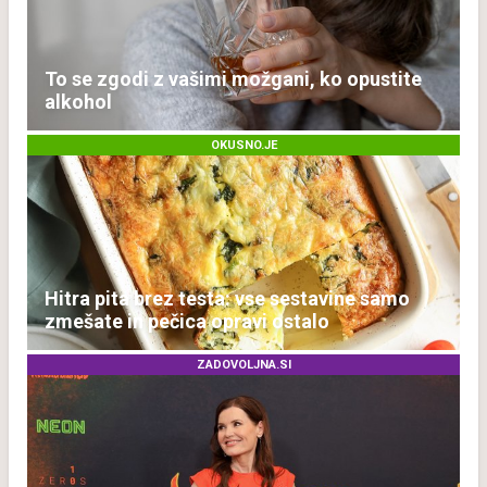
To se zgodi z vašimi možgani, ko opustite
alkohol
OKUSNO.JE
Hitra pita brez testa: vse sestavine samo
zmešate in pečica opravi ostalo
ZADOVOLJNA.SI