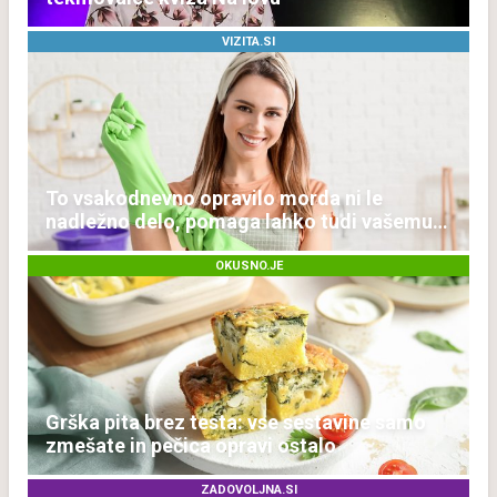
VIZITA.SI
To vsakodnevno opravilo morda ni le
nadležno delo, pomaga lahko tudi vašemu
srcu
OKUSNO.JE
Grška pita brez testa: vse sestavine samo
zmešate in pečica opravi ostalo
ZADOVOLJNA.SI