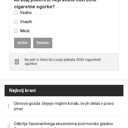
cigaretne ogorke?
Vedno.
Včasih.
Nikoli.
MOŠKI
ŽENSKA
Na poti iz Seče do Lucije pobrala 3000 cigaretnih
ogorkov
Najbolj brani
Obnova gozda: štejejo majhni koraki, če jih delaš v pravo
smer
Odkritje fascinantnega ekosistema pod morsko gladino