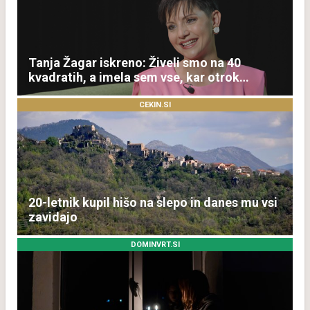
Tanja Žagar iskreno: Živeli smo na 40
kvadratih, a imela sem vse, kar otrok
potrebuje
CEKIN.SI
20-letnik kupil hišo na slepo in danes mu vsi
zavidajo
DOMINVRT.SI