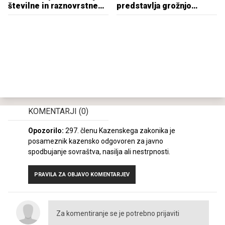
številne in raznovrstne
predstavlja grožnjo
naravne vrednote
preživetju vrst
KOMENTARJI
(0)
Opozorilo:
297. členu Kazenskega zakonika je
posameznik kazensko odgovoren za javno
spodbujanje sovraštva, nasilja ali nestrpnosti.
PRAVILA ZA OBJAVO KOMENTARJEV