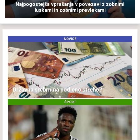
Najpogostejša vprašanja v povezavi z zobnimi
luskami in zobnimi prevlekami
NOVICE
Državna srebrnina pod eno streho?
ŠPORT