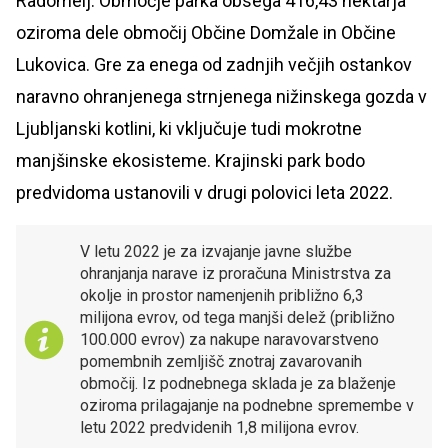
Radomelj. Območje parka obsega 416,43 hektarja
oziroma dele območij Občine Domžale in Občine
Lukovica. Gre za enega od zadnjih večjih ostankov
naravno ohranjenega strnjenega nižinskega gozda v
Ljubljanski kotlini, ki vključuje tudi mokrotne
manjšinske ekosisteme. Krajinski park bodo
predvidoma ustanovili v drugi polovici leta 2022.
V letu 2022 je za izvajanje javne službe
ohranjanja narave iz proračuna Ministrstva za
okolje in prostor namenjenih približno 6,3
milijona evrov, od tega manjši delež (približno
100.000 evrov) za nakupe naravovarstveno
pomembnih zemljišč znotraj zavarovanih
območij. Iz podnebnega sklada je za blaženje
oziroma prilagajanje na podnebne spremembe v
letu 2022 predvidenih 1,8 milijona evrov.