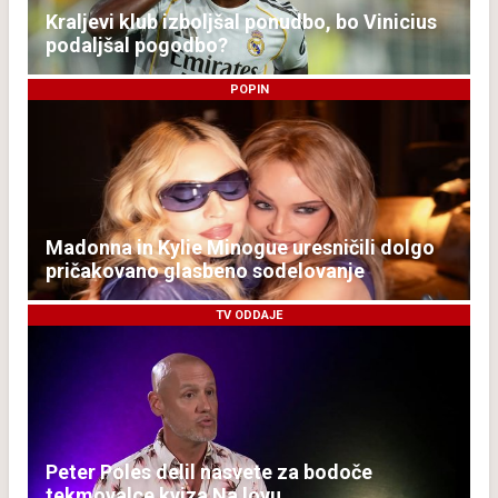
Kraljevi klub izboljšal ponudbo, bo Vinicius
podaljšal pogodbo?
POPIN
Madonna in Kylie Minogue uresničili dolgo
pričakovano glasbeno sodelovanje
TV ODDAJE
Peter Poles delil nasvete za bodoče
tekmovalce kviza Na lovu