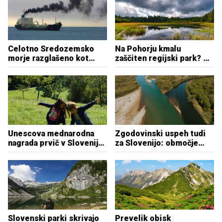
Celotno Sredozemsko
Na Pohorju kmalu
morje razglašeno kot
zaščiten regijski park? Tu
območje nadzora nad
najdemo številne redke in
izpusti žvepla z ladij
ogrožene vrste
Unescova mednarodna
Zgodovinski uspeh tudi
nagrada prvič v Slovenijo:
za Slovenijo: območje
izjemna biotska pestrost
odslej varnejše pred
in jabolka, ki pokajo od
grožnjami?
okusa
Slovenski parki skrivajo
Prevelik obisk