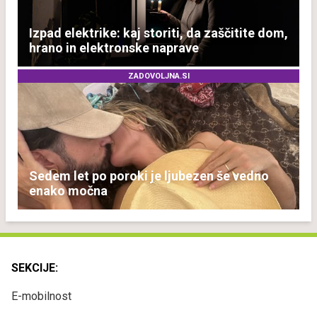
Izpad elektrike: kaj storiti, da zaščitite dom,
hrano in elektronske naprave
ZADOVOLJNA.SI
Sedem let po poroki je ljubezen še vedno
enako močna
SEKCIJE:
E-mobilnost