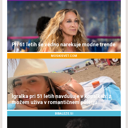
Pri 61 letih še vedno narekuje modne trende
MOSKISVET.COM
Igralka pri 51 letih navdušuje v kopalkah: z
možem uživa v romantičnem poletju
BIBALEZE.SI