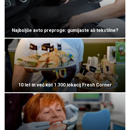
Najboljše avto preproge: gumijaste ali tekstilne?
10 let in več kot 1.300 lokacij Fresh Corner