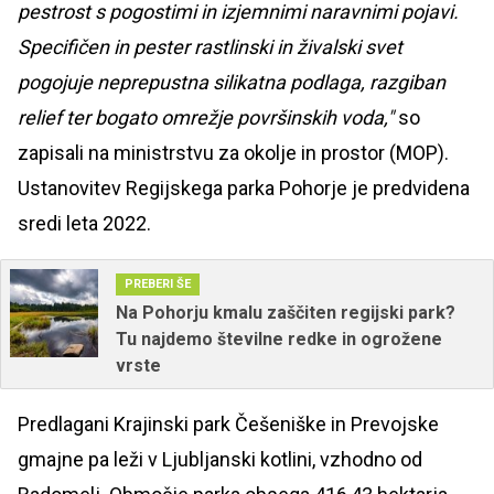
pestrost s pogostimi in izjemnimi naravnimi pojavi.
Specifičen in pester rastlinski in živalski svet
pogojuje neprepustna silikatna podlaga, razgiban
relief ter bogato omrežje površinskih voda,"
so
zapisali na ministrstvu za okolje in prostor (MOP).
Ustanovitev Regijskega parka Pohorje je predvidena
sredi leta 2022.
PREBERI ŠE
Na Pohorju kmalu zaščiten regijski park?
Tu najdemo številne redke in ogrožene
vrste
Predlagani Krajinski park Češeniške in Prevojske
gmajne pa leži v Ljubljanski kotlini, vzhodno od