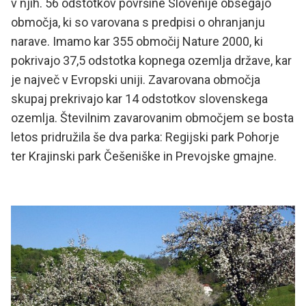
v njih. 56 odstotkov površine Slovenije obsegajo
območja, ki so varovana s predpisi o ohranjanju
narave. Imamo kar 355 območij Nature 2000, ki
pokrivajo 37,5 odstotka kopnega ozemlja države, kar
je največ v Evropski uniji. Zavarovana območja
skupaj prekrivajo kar 14 odstotkov slovenskega
ozemlja. Številnim zavarovanim območjem se bosta
letos pridružila še dva parka: Regijski park Pohorje
ter Krajinski park Češeniške in Prevojske gmajne.