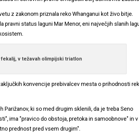
svetu z zakonom priznala reko Whanganui kot živo bitje.
 pravni status laguni Mar Menor, eni največjih slanih lag
ekosistem.
ekalij, v težavah olimpijski triatlon
zaključkih konvencije prebivalcev mesta o prihodnosti re
h Parižanov, ki so med drugim sklenili, da je treba Seno
asti", ima "pravico do obstoja, pretoka in samoobnove" in v
utno prednost pred vsem drugim".