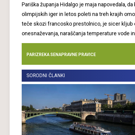
Pariška županja Hidalgo je maja napovedala, da 
olimpijskih iger in letos poleti na treh krajih om
teče skozi francosko prestolnico, je sicer klj
onesnaževanja, naraščanja temperature vode in
PARIZ
REKA SENA
PRAVNE PRAVICE
SORODNI ČLANKI