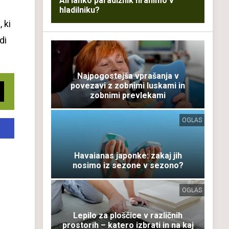
Ali lahko paradižnik hranimo v
hladilniku?
 ki
di
Najpogostejša vprašanja v
povezavi z zobnimi luskami in
zobnimi prevlekami
OGLAS
Havaianas japonke: zakaj jih
nosimo iz sezone v sezono?
OGLAS
Lepilo za ploščice v različnih
prostorih – katero izbrati in na kaj