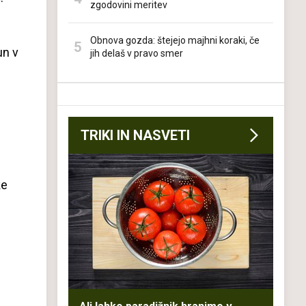
zgodovini meritev
Obnova gozda: štejejo majhni koraki, če
un v
jih delaš v pravo smer
TRIKI IN NASVETI
ke