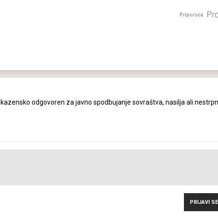
Priporoča
azensko odgovoren za javno spodbujanje sovraštva, nasilja ali nestrpn
PRIJAVI SE