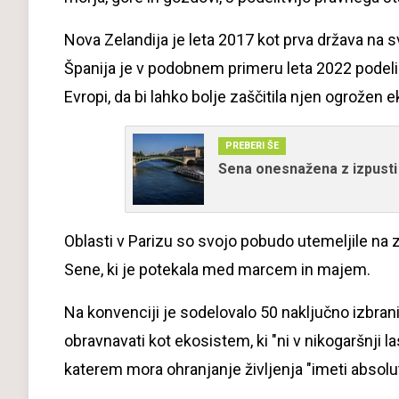
Nova Zelandija je leta 2017 kot prva država na 
Španija je v podobnem primeru leta 2022 podelila
Evropi, da bi lahko bolje zaščitila njen ogrožen 
PREBERI ŠE
Sena onesnažena z izpusti f
Oblasti v Parizu so svojo pobudo utemeljile na 
Sene, ki je potekala med marcem in majem.
Na konvenciji je sodelovalo 50 naključno izbrani
obravnavati kot ekosistem, ki "ni v nikogaršnji l
katerem mora ohranjanje življenja "imeti absol