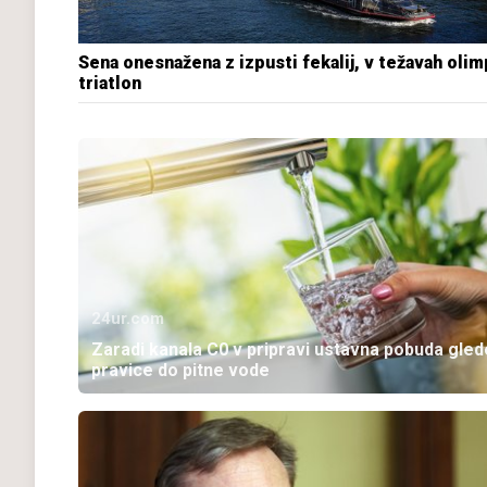
Sena onesnažena z izpusti fekalij, v težavah olim
triatlon
24ur.com
Zaradi kanala C0 v pripravi ustavna pobuda gled
pravice do pitne vode