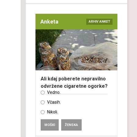
Anketa
ARHIV ANKET
Ali kdaj poberete nepravilno
odvržene cigaretne ogorke?
Vedno.
Včasih.
Nikoli.
MOŠKI
ŽENSKA