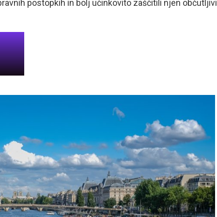
avnih postopkih in bolj učinkovito zaščitili njen občutljivi