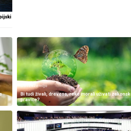
pijski
Caszazemljo
e
Bi tudi živali, drevesa, reke morali uživati zakons
pravice?