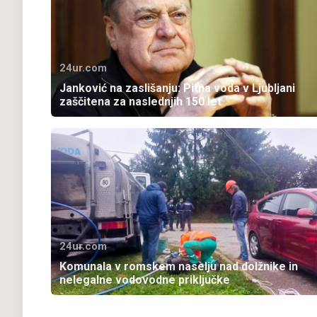
24ur.com
Janković na zaslišanju: Pitna voda v Ljubljani
zaščitena za naslednjih 150 let
24ur.com
Komunala v romskem naselju nad dolžnike in
nelegalne vodovodne priključke