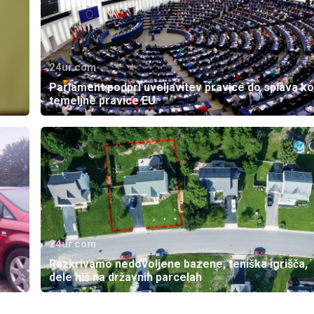
24ur.com
Parlament podprl uveljavitev pravice do splava ko
temeljne pravice EU
24ur.com
Razkrivamo nedovoljene bazene, teniška igrišča,
dele hiš na državnih parcelah