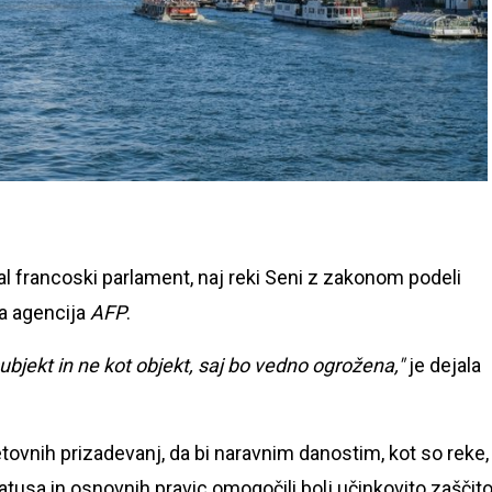
al francoski parlament, naj reki Seni z zakonom podeli
na agencija
AFP
.
ubjekt in ne kot objekt, saj bo vedno ogrožena,"
je dejala
etovnih prizadevanj, da bi naravnim danostim, kot so reke,
tatusa in osnovnih pravic omogočili bolj učinkovito zaščito