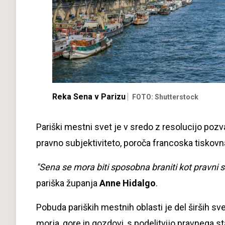
Reka Sena v Parizu
FOTO: Shutterstock
Pariški mestni svet je v sredo z resolucijo pozv
pravno subjektiviteto, poroča francoska tiskov
"Sena se mora biti sposobna braniti kot pravni s
pariška županja
Anne Hidalgo
.
Pobuda pariških mestnih oblasti je del širših sv
morja, gore in gozdovi, s podelitvijo pravnega s