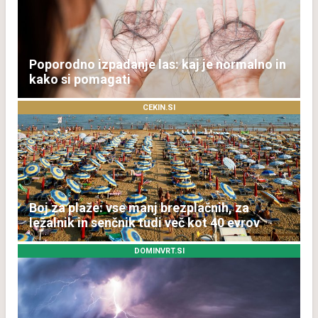
Poporodno izpadanje las: kaj je normalno in
kako si pomagati
CEKIN.SI
Boj za plaže: vse manj brezplačnih, za
ležalnik in senčnik tudi več kot 40 evrov
DOMINVRT.SI