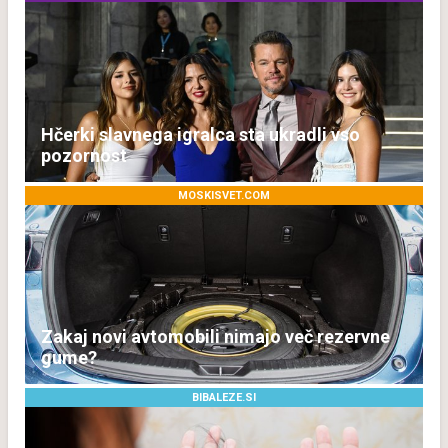
Hčerki slavnega igralca sta ukradli vso
pozornost
MOSKISVET.COM
Zakaj novi avtomobili nimajo več rezervne
gume?
BIBALEZE.SI