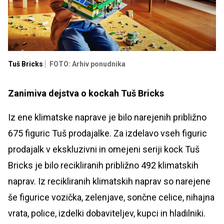
Tuš Bricks
FOTO: Arhiv ponudnika
Zanimiva dejstva o kockah Tuš Bricks
Iz ene klimatske naprave je bilo narejenih približno
675 figuric Tuš prodajalke. Za izdelavo vseh figuric
prodajalk v ekskluzivni in omejeni seriji kock Tuš
Bricks je bilo recikliranih približno 492 klimatskih
naprav. Iz recikliranih klimatskih naprav so narejene
še figurice vozička, zelenjave, sončne celice, nihajna
vrata, police, izdelki dobaviteljev, kupci in hladilniki.