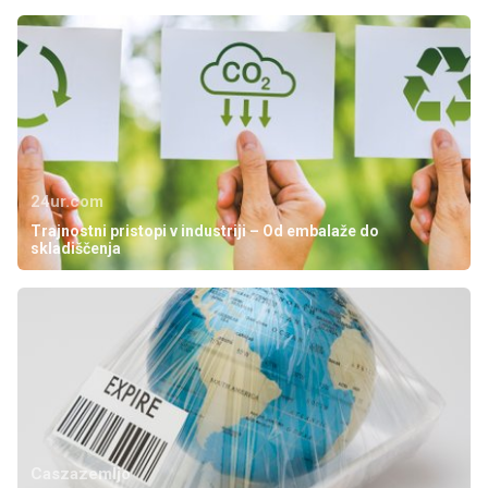
24ur.com
Trajnostni pristopi v industriji – Od embalaže do
skladiščenja
Caszazemljo