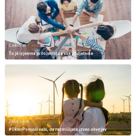
Cekin.si
To je izjemna priložnost za vse podjetnike
24ur.com
#OkvirPomoči vabi, da razmišljate izven okvirjev