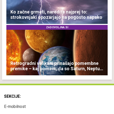
Ko začne grmeti, naredite najprej to:
strokovnjaki opozarjajo na pogosto napako
ZADOVOLJNA.SI
Retrogradni velikani prinašajo pomembne
premike – kaj pomeni, da so Saturn, Neptun
in Pluton hkrati retrogradni?
SEKCIJE:
E-mobilnost