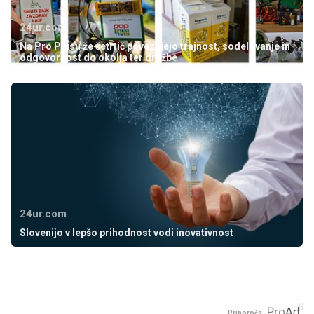
24ur.com
Na Pro Plusu že četrtič povezujejo trajnost, sodelovanje in
odgovornost do okolja ter družbe
24ur.com
Slovenijo v lepšo prihodnost vodi inovativnost
Priporoča