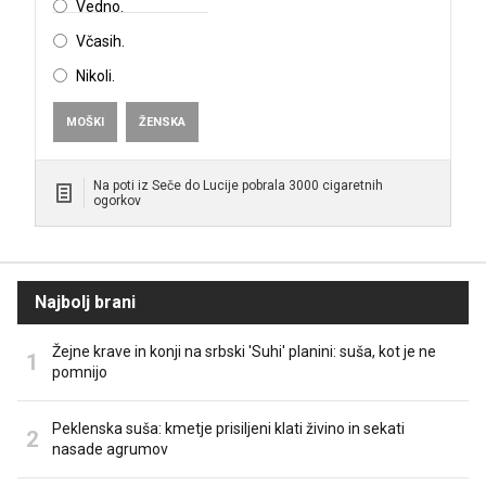
Vedno.
Včasih.
Nikoli.
MOŠKI
ŽENSKA
Na poti iz Seče do Lucije pobrala 3000 cigaretnih
ogorkov
Najbolj brani
Žejne krave in konji na srbski 'Suhi' planini: suša, kot je ne
pomnijo
Peklenska suša: kmetje prisiljeni klati živino in sekati
nasade agrumov