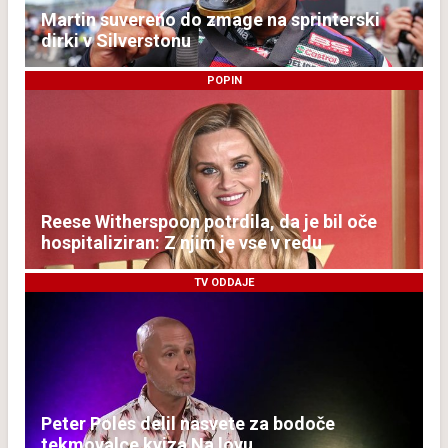
Martin suvereno do zmage na sprinterski
dirki v Silverstonu
POPIN
Reese Witherspoon potrdila, da je bil oče
hospitaliziran: Z njim je vse v redu
TV ODDAJE
Peter Poles delil nasvete za bodoče
tekmovalce kviza Na lovu