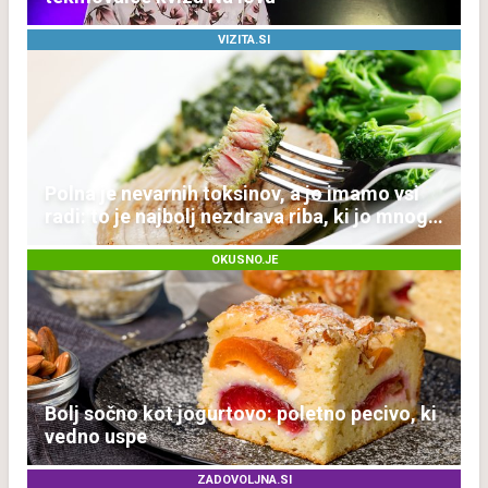
VIZITA.SI
Polna je nevarnih toksinov, a jo imamo vsi
radi: to je najbolj nezdrava riba, ki jo mnogi
redno uživajo
OKUSNO.JE
Bolj sočno kot jogurtovo: poletno pecivo, ki
vedno uspe
ZADOVOLJNA.SI