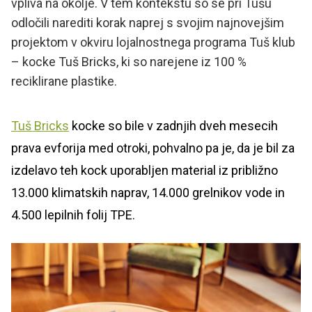
vpliva na okolje. V tem kontekstu so se pri Tušu
odločili narediti korak naprej s svojim najnovejšim
projektom v okviru lojalnostnega programa Tuš klub
– kocke Tuš Bricks, ki so narejene iz 100 %
reciklirane plastike.
Tuš Bricks
kocke so bile v zadnjih dveh mesecih
prava evforija med otroki, pohvalno pa je, da je bil za
izdelavo teh kock uporabljen material iz približno
13.000 klimatskih naprav, 14.000 grelnikov vode in
4.500 lepilnih folij TPE.