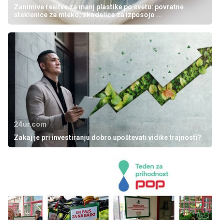
Zanimive rešitve za manj plastike po svetu: povratne
steklenice za mleko, skodelice za izposojo ...
24ur.com
Zakaj je pri investiranju dobro upoštevati vidike trajnosti?