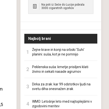
Na poti iz Seče do Lucije pobrala
3000 cigaretnih ogorkov
Najbolj brani
Žejne krave in konji na srbski 'Suhi'
planini: suša, kot je ne pomnijo
Peklenska suša: kmetje prisiljeni klati
živino in sekati nasade agrumov
Dirka za zrak: kar 99 odstotkov ljudi na
em
svetu diha onesnažen zrak
WMO: Letošnje leto med najtoplejšimi v
,5
zgodovini meritev