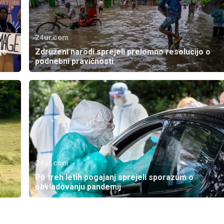
24ur.com
ge
Združeni narodi sprejeli prelomno resolucijo o
podnebni pravičnosti
24ur.com
Po treh letih pogajanj sprejeli sporazum o
obvladovanju pandemij