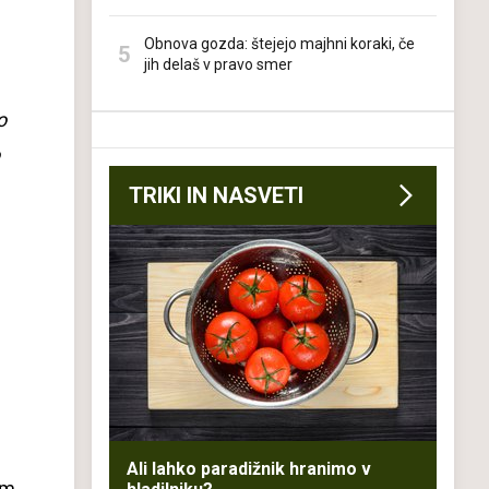
Obnova gozda: štejejo majhni koraki, če
jih delaš v pravo smer
o
TRIKI IN NASVETI
Ali lahko paradižnik hranimo v
em