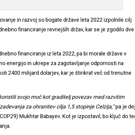
anje in razvoj so bogate države leta 2022 izpolnile cilj
dnebno financiranje revnejših držav, kar se je zgodilo dve 
ebno financiranje iz leta 2022, pa bi morale države v
eno energijo in ukrepe za zagotavljanje odpornosti na
 2400 milijard dolarjev, kar je štirikrat več od trenutne
oristili svojo moč kot graditelj povezav med razvitim
zadevanja za ohranitev cilja 1,5 stopinje Celzija,"
pa je dej
P29) Mukhtar Babayev. Kot je izpostavil, bo ključ do te
anja.