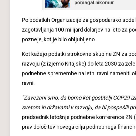
pomagal nikomur
Po podatkih Organizacije za gospodarsko sodelov
zagotavljanja 100 milijard dolarjev na leto za po
pozneje, kot je bilo obljubljeno.
Kot kažejo podatki strokovne skupine ZN za podn
razvoju (z izjemo Kitajske) do leta 2030 za zel
podnebne spremembe na letni ravni nameniti okoli
ravni.
"Zavezani smo, da bomo kot gostitelji COP29 izk
svetom in državami v razvoju, da bi pospešili pri
predsednik letošnje podnebne konference ZN (CO
prav določitev novega cilja podnebnega financir