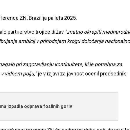
erence ZN, Brazilija pa leta 2025.
alo partnerstvo trojice držav
"znatno okrepiti mednarodn
dbujanje ambicij v prihodnjem krogu določanja nacionalno
galo pri zagotavljanju kontinuitete, ki je potrebna za
 v vidnem polju,"
je v izjavi za javnost ocenil predsednik
a izpadla odprava fosilnih goriv
mreč svet po oceni ZN še vedno na dobri poti, da se v t