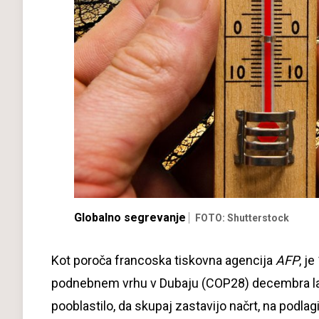
Globalno segrevanje
FOTO: Shutterstock
Kot poroča francoska tiskovna agencija
AFP
, j
podnebnem vrhu v Dubaju (COP28) decembra lani
pooblastilo, da skupaj zastavijo načrt, na podla