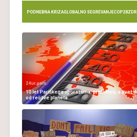
PODNEBNA KRIZA
GLOBALNO SEGREVANJE
COP28
ZDR
24ur.com
10 let Pariškega sporazuma: prelomen, a svet d
od rešitve planeta