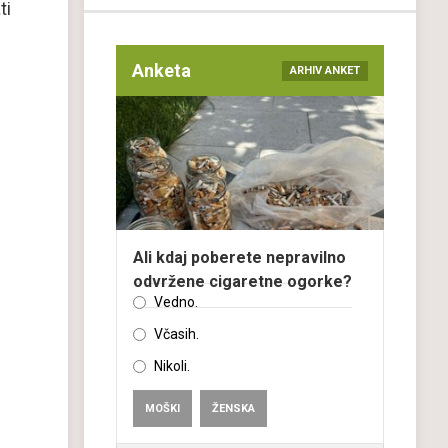
ti
Anketa
ARHIV ANKET
Ali kdaj poberete nepravilno
odvržene cigaretne ogorke?
Vedno.
Včasih.
Nikoli.
MOŠKI
ŽENSKA