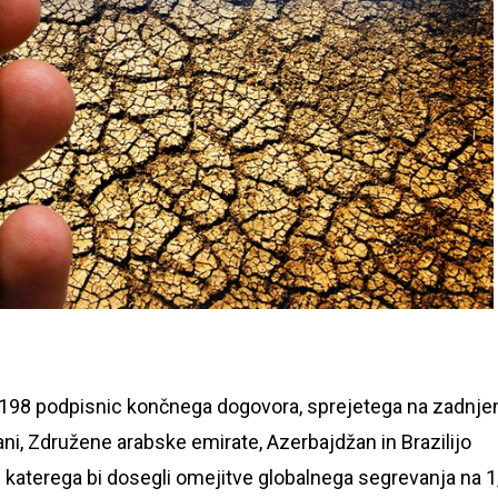
e 198 podpisnic končnega dogovora, sprejetega na zadnj
, Združene arabske emirate, Azerbajdžan in Brazilijo
gi katerega bi dosegli omejitve globalnega segrevanja na 1