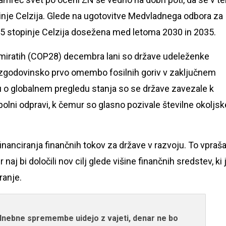
pinje Celzija. Glede na ugotovitve Medvladnega odbora za
5 stopinje Celzija dosežena med letoma 2030 in 2035.
miratih (COP28) decembra lani so države udeleženke
el zgodovinsko prvo omembo fosilnih goriv v zaključnem
 globalnem pregledu stanja so se države zavezale k
opolni odpravi, k čemur so glasno pozivale številne okoljsk
inanciranja finančnih tokov za države v razvoju. To vpraš
aj bi določili nov cilj glede višine finančnih sredstev, ki 
ranje.
dnebne spremembe uidejo z vajeti, denar ne bo