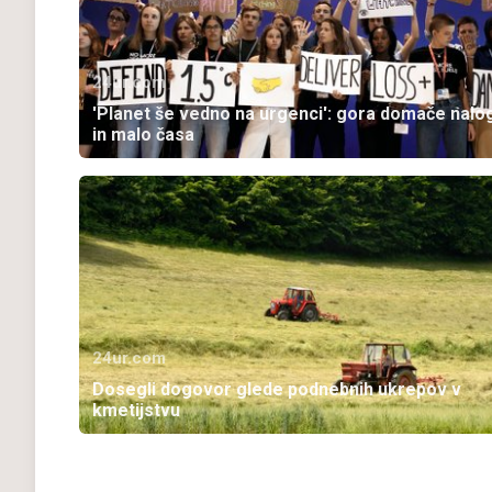
24ur.com
'Planet še vedno na urgenci': gora domače nalo
in malo časa
24ur.com
Dosegli dogovor glede podnebnih ukrepov v
kmetijstvu