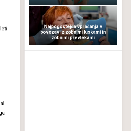
Najpogostejša vprašanja v
leti
povezavi z zobnimi luskami in
zobnimi prevlekami
al
ga