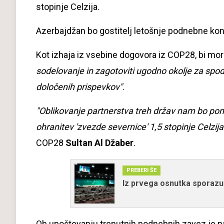
stopinje Celzija.
Azerbajdžan bo gostitelj letošnje podnebne konf
Kot izhaja iz vsebine dogovora iz COP28, bi mor
sodelovanje in zagotoviti ugodno okolje za spo
določenih prispevkov"
.
"Oblikovanje partnerstva treh držav nam bo poma
ohranitev 'zvezde severnice' 1,5 stopinje Celzija
COP28
Sultan Al Džaber
.
PREBERI ŠE
Iz prvega osnutka sporazum
Ob upoštevanju trenutnih podnebnih zavez je na