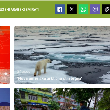
UŽENI ARABSKI EMIRATI
24ur.com
aleč
'Nova ameriška arktična strategija'