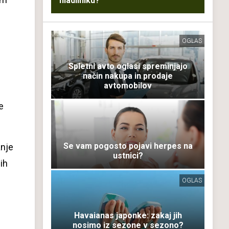
hladilniku?
OGLAS
Spletni avto oglasi spreminjajo
način nakupa in prodaje
avtomobilov
e
Se vam pogosto pojavi herpes na
anje
ustnici?
jih
OGLAS
Havaianas japonke: zakaj jih
nosimo iz sezone v sezono?