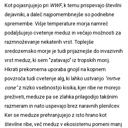
Kot pojasnjujejo pri
WWF
, k temu prispevajo številni
dejavniki, a daleč najpomembnejše so podnebne
spremembe. Višje temperature morja namreč
podaljšujejo cvetenje meduz in večajo možnosti za
razmnoževanje nekaterih vrst. Toplejše
sredozemsko morje je tudi prijaznejše do invazivnih
vrst meduz, ki sem "zatavajo" iz tropskih morij.
Hkrati prekomerna uporaba gnojil na kopnem
povzroča tudi cvetenje alg, ki lahko ustvarijo
"mrtve
cone"
z nizko vsebnostjo kisika, kjer ribe ne morejo
preživeti, meduze pa se zlahka prilagodijo takšnim
razmeram in nato uspevajo brez naravnih plenilcev.
Ker se meduze prehranjujejo z isto hrano kot
številne ribe, več meduz v ekosistemu pomeni manj