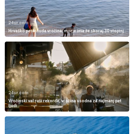
24ur.com
Hrvaško pesti huda vročina: morje ima že skoraj 30 stopinj
24ur.com
Vročinski val ruši rekorde, vročina usodna za najmanj pet
ljudi