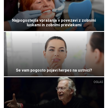
Najpogostejša vprašanja v povezavi z zobnimi
luskami in zobnimi prevlekami
Se vam pogosto pojavi herpes na ustnici?
OGLAS