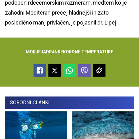
podoben rdečemorskim razmeram, medtem ko je
zahodni Mediteran precej hladnejši in zato
posledično manj privlačen, je pojasnil dr. Lipej.
MORJE
JADRAN
REKORDNE TEMPERATURE
SORODNI ČLANKI