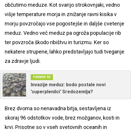
občutimo meduze. Kot svarijo strokovnjaki, vedno
višje temperature morja in znižanje ravni kisika v
morju povzročajo vse pogostejše in daljše cvetenje
meduz. Vedno več meduz pa ogroža populacije rib
ter povzroča škodo ribištvu in turizmu. Ker so
nekatere strupene, lahko predstavljajo tudi tveganje
za zdravje ljudi.
PREBERI ŠE
Invazije meduz: bodo postale novi
'superplenilci' Sredozemlja?
Brez dvoma so nenavadna bitja, sestavljena iz
skoraj 96 odstotkov vode, brez možganov, kosti in
krvi. Prisotne so v vseh svetovnih oceanih in