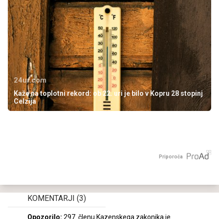
24ur.com
Kaže na toplotni rekord: ob 22. uri je bilo v Kopru 28 stopinj
Celzija
Priporoča
KOMENTARJI
(3)
Opozorilo:
297. členu Kazenskega zakonika je