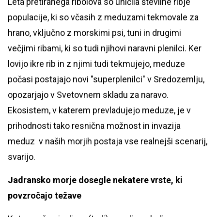
Leta pretiranega ribolova so uničila številne ribje
populacije, ki so včasih z meduzami tekmovale za
hrano, vključno z morskimi psi, tuni in drugimi
večjimi ribami, ki so tudi njihovi naravni plenilci. Ker
lovijo ikre rib in z njimi tudi tekmujejo, meduze
počasi postajajo novi "superplenilci" v Sredozemlju,
opozarjajo v Svetovnem skladu za naravo.
Ekosistem, v katerem prevladujejo meduze, je v
prihodnosti tako resnična možnost in invazija
meduz v naših morjih postaja vse realnejši scenarij,
svarijo.
Jadransko morje dosegle nekatere vrste, ki
povzročajo težave