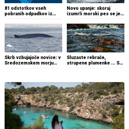
81 odstotkov vseh
Novo upanje: skoraj
pobranih odpadkov iz
izumrli morski pes se je
slovenskega morja in ob
vrnil v Jadransko morje
obali predstavlja plastika
Skrb vzbujajoče novice: v
Sluzaste rebrače,
Sredozemskem morju
strupene plamenke ... Se
ogroženi skoraj vsi
moramo bati tujerodnih
delfini in kiti
vrst?