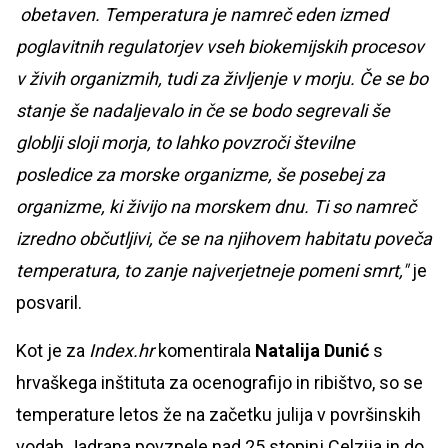
obetaven. Temperatura je namreč eden izmed
poglavitnih regulatorjev vseh biokemijskih procesov
v živih organizmih, tudi za življenje v morju. Če se bo
stanje še nadaljevalo in če se bodo segrevali še
globlji sloji morja, to lahko povzroči številne
posledice za morske organizme, še posebej za
organizme, ki živijo na morskem dnu. Ti so namreč
izredno občutljivi, če se na njihovem habitatu poveča
temperatura, to zanje najverjetneje pomeni smrt,"
je
posvaril.
Kot je za
Index.hr
komentirala
Natalija Dunić
s
hrvaškega inštituta za ocenografijo in ribištvo, so se
temperature letos že na začetku julija v površinskih
vodah Jadrana povzpele nad 25 stopinj Celzija in do