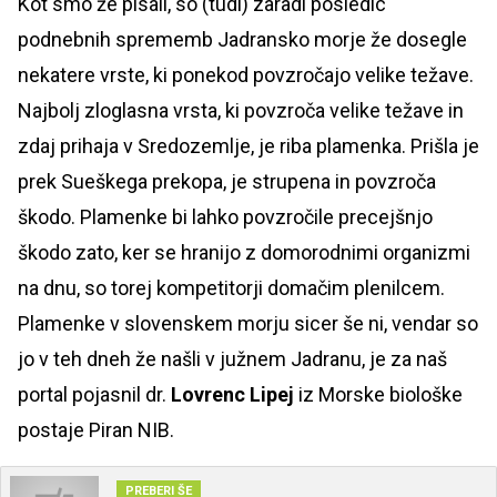
Kot smo že pisali, so (tudi) zaradi posledic
podnebnih sprememb Jadransko morje že dosegle
nekatere vrste, ki ponekod povzročajo velike težave.
Najbolj zloglasna vrsta, ki povzroča velike težave in
zdaj prihaja v Sredozemlje, je riba plamenka. Prišla je
prek Sueškega prekopa, je strupena in povzroča
škodo. Plamenke bi lahko povzročile precejšnjo
škodo zato, ker se hranijo z domorodnimi organizmi
na dnu, so torej kompetitorji domačim plenilcem.
Plamenke v slovenskem morju sicer še ni, vendar so
jo v teh dneh že našli v južnem Jadranu, je za naš
portal pojasnil dr.
Lovrenc Lipej
iz Morske biološke
postaje Piran NIB.
PREBERI ŠE