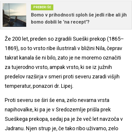
PREBERI ŠE
Bomo v prihodnosti sploh še jedli ribe ali jih
bomo dobili le 'na recept'?
Že 200 let, preden so zgradili Sueški prekop (1865–
1869), so to vrsto ribe ilustrirali v bližini Nila, čeprav
takrat kanala še ni bilo, zato je ne moremo označiti
za tujerodno vrsto, ampak vrsto, ki se iz južnih
predelov razširja v smeri proti severu zaradi višjih
temperatur, ponazori dr. Lipej.
Proti severu se širi še ena, zelo nevarna vrsta
napihovalke, ki pa je v Sredozemlje prišla prek
Sueškega prekopa, sedaj pa je že več let navzoča v
Jadranu. Njen strup je, če tako ribo uživamo, zelo