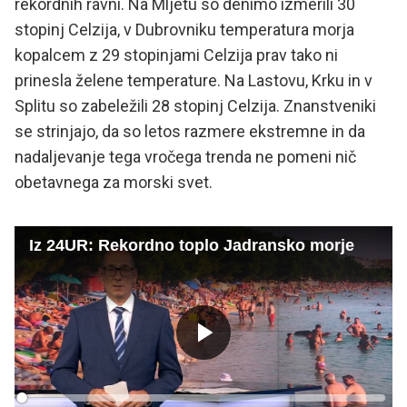
rekordnih ravni. Na Mljetu so denimo izmerili 30
stopinj Celzija, v Dubrovniku temperatura morja
kopalcem z 29 stopinjami Celzija prav tako ni
prinesla želene temperature. Na Lastovu, Krku in v
Splitu so zabeležili 28 stopinj Celzija. Znanstveniki
se strinjajo, da so letos razmere ekstremne in da
nadaljevanje tega vročega trenda ne pomeni nič
obetavnega za morski svet.
Iz 24UR: Rekordno toplo Jadransko morje
Predvajaj
Loaded
: