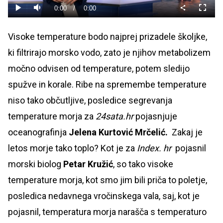
0%
Current
0:00
/
Duration
0:00
Predvajaj
Tiho
Celoza
način
Time
Visoke temperature bodo najprej prizadele školjke,
ki filtrirajo morsko vodo, zato je njihov metabolizem
močno odvisen od temperature, potem sledijo
spužve in korale. Ribe na spremembe temperature
niso tako občutljive, posledice segrevanja
temperature morja za
24sata.hr
pojasnjuje
oceanografinja
Jelena Kurtović Mrčelić.
Zakaj je
letos morje tako toplo?
Kot je za
Index. hr
pojasnil
morski biolog
Petar Kružić
, so tako visoke
temperature morja, kot smo jim bili priča to poletje,
posledica nedavnega vročinskega vala, saj, kot je
pojasnil, temperatura morja narašča s temperaturo