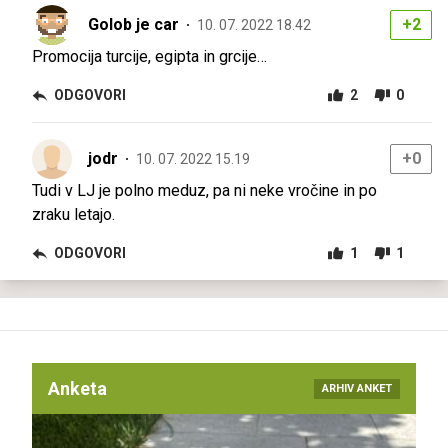
Golob je car
+2
10. 07. 2022 18.42
Promocija turcije, egipta in grcije…
ODGOVORI
2
0
jodr
+0
10. 07. 2022 15.19
Tudi v LJ je polno meduz, pa ni neke vročine in po
zraku letajo.
ODGOVORI
1
1
Anketa
ARHIV ANKET