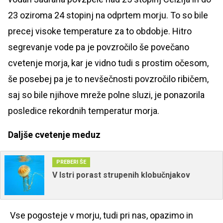
23 oziroma 24 stopinj na odprtem morju. To so bile
precej visoke temperature za to obdobje. Hitro
segrevanje vode pa je povzročilo še povečano
cvetenje morja, kar je vidno tudi s prostim očesom,
še posebej pa je to nevšečnosti povzročilo ribičem,
saj so bile njihove mreže polne sluzi, je ponazorila
posledice rekordnih temperatur morja.
Daljše cvetenje meduz
PREBERI ŠE
V Istri porast strupenih klobučnjakov
Vse pogosteje v morju, tudi pri nas, opazimo in