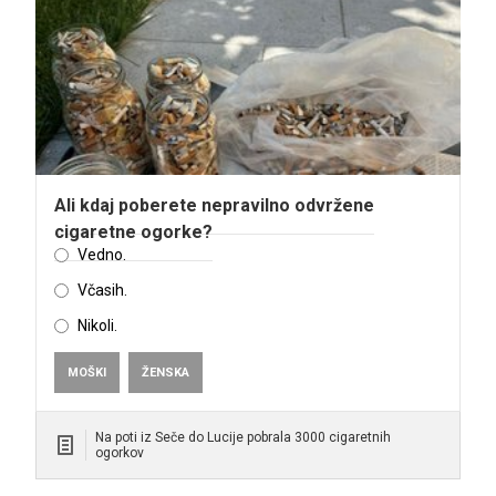
Ali kdaj poberete nepravilno odvržene
cigaretne ogorke?
Vedno.
Včasih.
Nikoli.
MOŠKI
ŽENSKA
Na poti iz Seče do Lucije pobrala 3000 cigaretnih
ogorkov