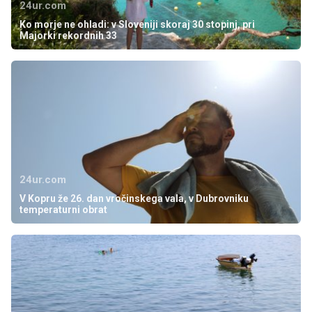
24ur.com
Ko morje ne ohladi: v Sloveniji skoraj 30 stopinj, pri
Majorki rekordnih 33
24ur.com
V Kopru že 26. dan vročinskega vala, v Dubrovniku
temperaturni obrat