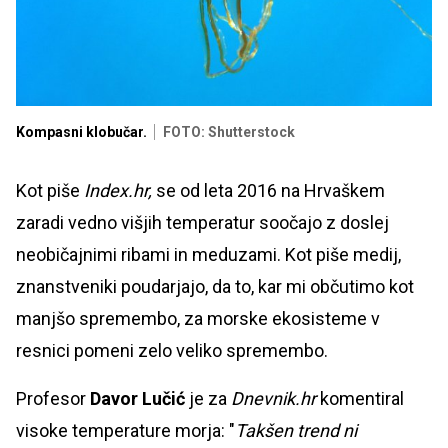
Kompasni klobučar.
FOTO: Shutterstock
Kot piše
Index.hr,
se od leta 2016 na Hrvaškem
zaradi vedno višjih temperatur soočajo z doslej
neobičajnimi ribami in meduzami. Kot piše medij,
znanstveniki poudarjajo, da to, kar mi občutimo kot
manjšo spremembo, za morske ekosisteme v
resnici pomeni zelo veliko spremembo.
Profesor
Davor Lučić
je za
Dnevnik.hr
komentiral
visoke temperature morja: "
Takšen trend ni