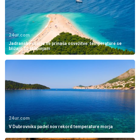
24ur.com
Jadransko morje ne prinaša osvežitve: temperature se
bližajo 30 stopinjam
24ur.com
V Dubrovniku padel nov rekord temperature morja