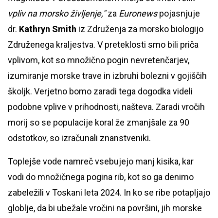
vpliv na morsko življenje,"
za
Euronews
pojasnjuje
dr.
Kathryn Smith
iz Združenja za morsko biologijo
Združenega kraljestva. V preteklosti smo bili priča
vplivom, kot so množično pogin nevretenčarjev,
izumiranje morske trave in izbruhi bolezni v gojiščih
školjk. Verjetno bomo zaradi tega dogodka videli
podobne vplive v prihodnosti, našteva. Zaradi vročih
morij so se populacije koral že zmanjšale za 90
odstotkov, so izračunali znanstveniki.
Toplejše vode namreč vsebujejo manj kisika, kar
vodi do množičnega pogina rib, kot so ga denimo
zabeležili v Toskani leta 2024. In ko se ribe potapljajo
globlje, da bi ubežale vročini na površini, jih morske