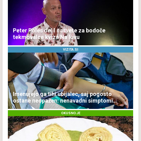
Peter Poles delil nasvete za bodoče
tekmovalce kviza Na lovu
VIZITA.SI
Imenujejo ga tihi ubijalec, saj pogosto
ostane neopažen: nenavadni simptomi
visokega holesterola
OKUSNO.JE