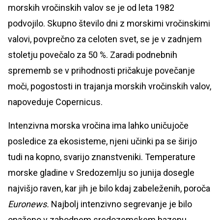
morskih vročinskih valov se je od leta 1982
podvojilo. Skupno število dni z morskimi vročinskimi
valovi, povprečno za celoten svet, se je v zadnjem
stoletju povečalo za 50 %. Zaradi podnebnih
sprememb se v prihodnosti pričakuje povečanje
moči, pogostosti in trajanja morskih vročinskih valov,
napoveduje Copernicus.
Intenzivna morska vročina ima lahko uničujoče
posledice za ekosisteme, njeni učinki pa se širijo
tudi na kopno, svarijo znanstveniki. Temperature
morske gladine v Sredozemlju so junija dosegle
najvišjo raven, kar jih je bilo kdaj zabeleženih, poroča
Euronews.
Najbolj intenzivno segrevanje je bilo
opaženo v zahodnem sredozemskem bazenu,