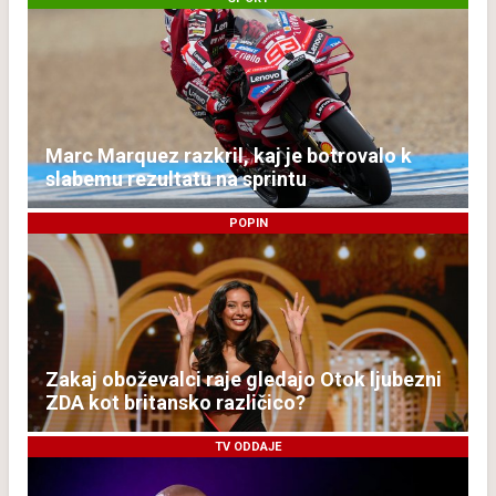
Marc Marquez razkril, kaj je botrovalo k
slabemu rezultatu na sprintu
POPIN
Zakaj oboževalci raje gledajo Otok ljubezni
ZDA kot britansko različico?
TV ODDAJE