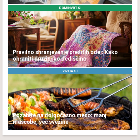
DOMINVRT.SI
Pravilno shranjevanje prešitih odej: Kako
ohraniti družinsko dediščino
VIZITA.SI
Pozabite na dolgočasno meso: manj
maščobe, več svežine