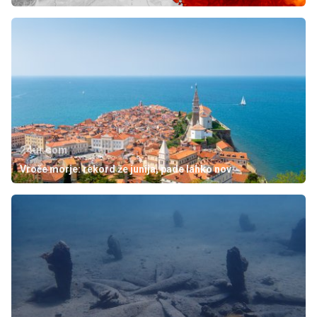
24ur.com
Vroče morje: rekord že junija, pade lahko nov