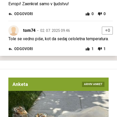
Evropi! Zaenkrat samo v ljudstvu!
ODGOVORI
0
0
tom74
+0
02. 07. 2025 09.46
Tole se vedno piše, kot da sedaj celoletna temperatura.
ODGOVORI
1
1
Anketa
ARHIV ANKET