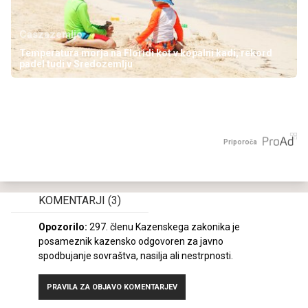
Caszazemljo
Temperatura morja na Floridi kot v kopalni kadi, rekord
padel tudi v Sredozemlju
Priporoča
KOMENTARJI
(3)
Opozorilo:
297. členu Kazenskega zakonika je
posameznik kazensko odgovoren za javno
spodbujanje sovraštva, nasilja ali nestrpnosti.
PRAVILA ZA OBJAVO KOMENTARJEV