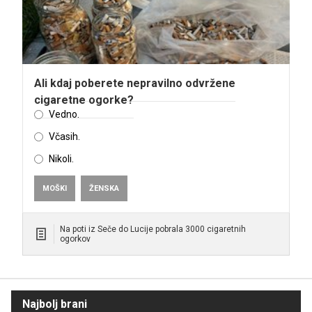
Ali kdaj poberete nepravilno odvržene
cigaretne ogorke?
Vedno.
Včasih.
Nikoli.
MOŠKI
ŽENSKA
Na poti iz Seče do Lucije pobrala 3000 cigaretnih
ogorkov
Najbolj brani