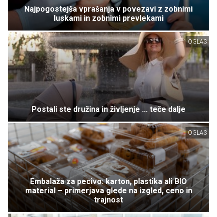
Najpogostejša vprašanja v povezavi z zobnimi
luskami in zobnimi prevlekami
OGLAS
Postali ste družina in življenje ... teče dalje
OGLAS
Embalaža za pecivo: karton, plastika ali BIO
material – primerjava glede na izgled, ceno in
trajnost