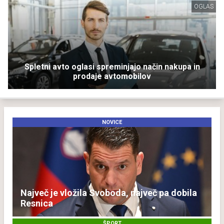
OGLAS
Spletni avto oglasi spreminjajo način nakupa in
prodaje avtomobilov
NOVICE
Največ je vložila Svoboda, največ pa dobila
Resnica
ŠPORT