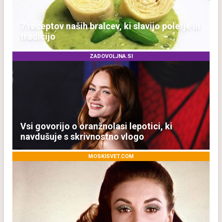
7 receptov naših bralcev, ki slavijo poletje in
tradicijo
ZADOVOLJNA.SI
Vsi govorijo o oranžnolasi lepotici, ki
navdušuje s skrivnostno vlogo
MOSKISVET.COM