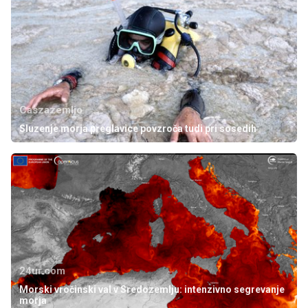
Caszazemljo
Sluzenje morja preglavice povzroča tudi pri sosedih
24ur.com
Morski vročinski val v Sredozemlju: intenzivno segrevanje
morja