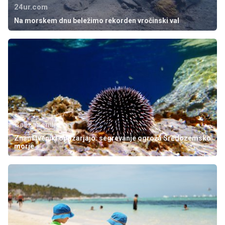
24ur.com
Na morskem dnu beležimo rekorden vročinski val
Caszazemljo
Znanstveniki opozarjajo: segrevanje ogroža Sredozemsko
morje