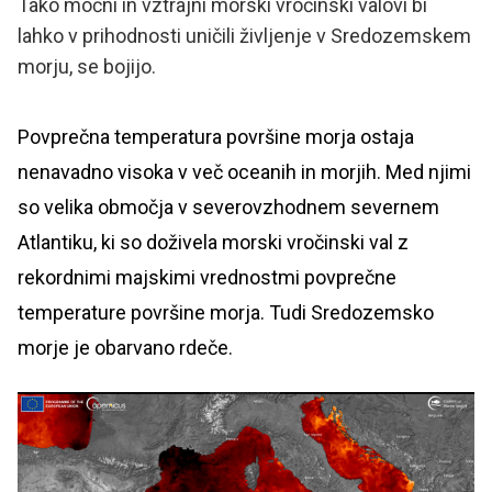
Tako močni in vztrajni morski vročinski valovi bi
lahko v prihodnosti uničili življenje v Sredozemskem
morju, se bojijo.
Povprečna temperatura površine morja ostaja
nenavadno visoka v več oceanih in morjih. Med njimi
so velika območja v severovzhodnem severnem
Atlantiku, ki so doživela morski vročinski val z
rekordnimi majskimi vrednostmi povprečne
temperature površine morja. Tudi Sredozemsko
morje je obarvano rdeče.