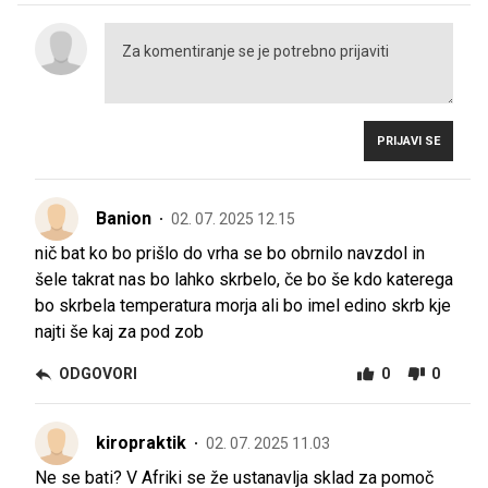
PRIJAVI SE
Banion
02. 07. 2025 12.15
nič bat ko bo prišlo do vrha se bo obrnilo navzdol in
šele takrat nas bo lahko skrbelo, če bo še kdo katerega
bo skrbela temperatura morja ali bo imel edino skrb kje
najti še kaj za pod zob
ODGOVORI
0
0
kiropraktik
02. 07. 2025 11.03
Ne se bati? V Afriki se že ustanavlja sklad za pomoč