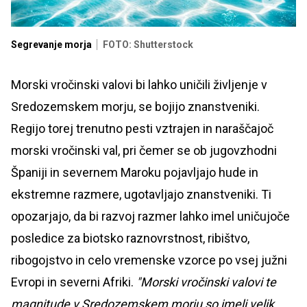
Segrevanje morja
FOTO: Shutterstock
Morski vročinski valovi bi lahko uničili življenje v
Sredozemskem morju, se bojijo znanstveniki.
Regijo torej trenutno pesti vztrajen in naraščajoč
morski vročinski val, pri čemer se ob jugovzhodni
Španiji in severnem Maroku pojavljajo hude in
ekstremne razmere, ugotavljajo znanstveniki. Ti
opozarjajo, da bi razvoj razmer lahko imel uničujoče
posledice za biotsko raznovrstnost, ribištvo,
ribogojstvo in celo vremenske vzorce po vsej južni
Evropi in severni Afriki.
"Morski vročinski valovi te
magnitude v Sredozemskem morju so imeli velik