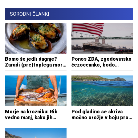
SORODNI ČLANKI
Bomo še jedli dagnje?
Ponos ZDA, zgodovinsko
Zaradi (pre)toplega morja
čezoceanko, bodo
izčrpani habitati
potopili: z novim
poslanstvom
Morje na krožniku: Rib
Pod gladino se skriva
vedno manj, kako jih
močno orožje v boju proti
zaščititi?
podnebni krizi