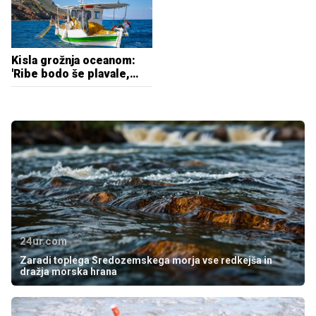
Kisla grožnja oceanom:
'Ribe bodo še plavale,
vendar jih bo bistveno
manj'
24ur.com
Zaradi toplega Sredozemskega morja vse redkejša in
dražja morska hrana