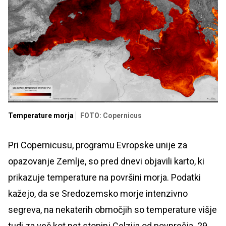
Temperature morja
FOTO: Copernicus
Pri Copernicusu, programu Evropske unije za
opazovanje Zemlje, so pred dnevi objavili karto, ki
prikazuje temperature na površini morja. Podatki
kažejo, da se Sredozemsko morje intenzivno
segreva, na nekaterih območjih so temperature višje
tudi za več kot pet stopinj Celzija od povprečja. 29.