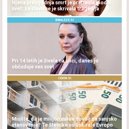
Njena prezgodnja smrt je pretresla modni
svet: za slavo se je skrivala tragedija
BIBALEZE.SI
Pri 14 letih je živela na ulici, danes jo
občuduje ves svet
CEKIN.SI
Mislite, da je milijon evrov dovolj za sanjsko
stanovanje? Te številke so šokirale Evropo