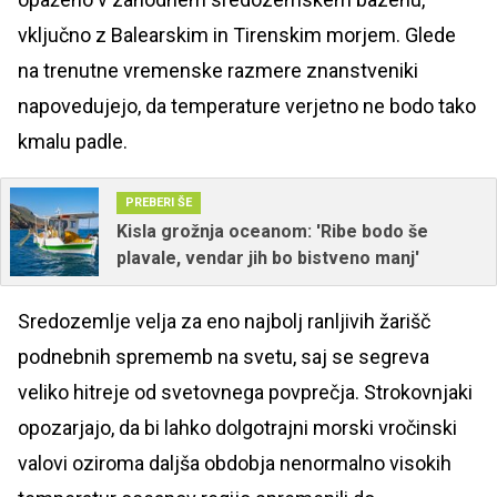
vključno z Balearskim in Tirenskim morjem. Glede
na trenutne vremenske razmere znanstveniki
napovedujejo, da temperature verjetno ne bodo tako
kmalu padle.
PREBERI ŠE
Kisla grožnja oceanom: 'Ribe bodo še
plavale, vendar jih bo bistveno manj'
Sredozemlje velja za eno najbolj ranljivih žarišč
podnebnih sprememb na svetu, saj se segreva
veliko hitreje od svetovnega povprečja. Strokovnjaki
opozarjajo, da bi lahko dolgotrajni morski vročinski
valovi oziroma daljša obdobja nenormalno visokih