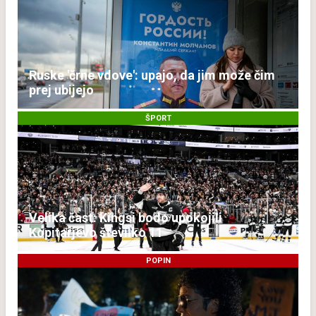
Ruske 'črne vdove': upajo, da jim može čim
prej ubijejo
ŠPORT
Velika čast: Kingsi bodo upokojili
Kopitarjevo številko 11
POPIN