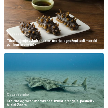
Caszazemljo
Tihotapljenje v Jadranskem morju: ogroženi tudi morski
psi, kumare in ježki
Caszazemljo
Kritično ogrožen morski pes: Izumrle 'angele' posneli v
bližini Zadra