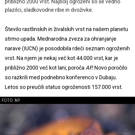
približno 2000 vrst. Najbolj ogroženi so še vedno
plazilci, sladkovodne ribe in dvoživke.
Število rastlinskih in živalskih vrst na našem planetu
strmo upada. Mednarodna zveza za ohranjanje
narave (IUCN) je posodobila rdeči seznam ogroženih
vrst. Na njem je nekaj več kot 44.000 vrst, kar je
približno 2000 več kot lani, poroča
AP.
Novo poročilo
so razkrili med podnebno konferenco v Dubaju.
Letos so preučili status ogroženosti 157.000 vrst.
FOTO: AP