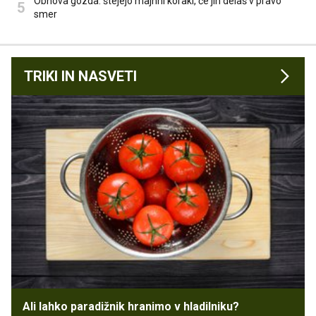
Obnova gozda: štejejo majhni koraki, če jih delaš v pravo
smer
TRIKI IN NASVETI
Ali lahko paradižnik hranimo v hladilniku?