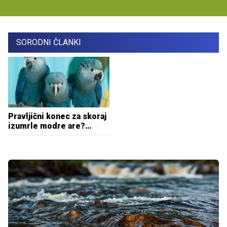
SORODNI ČLANKI
Pravljični konec za skoraj
izumrle modre are?
Prikupno vrsto vrnili
domov