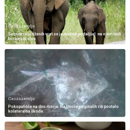
Caszazemljo
Seznam ogroženih vrst se je močno podaljšal: na njem tudi
bornejski slon
Caszazemljo
Pokopališče na dnu morja: Na tisoče poginulih rib postalo
kolateralna škoda