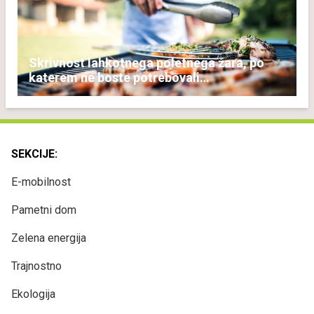
Skrivnost lahkotnega poletnega žara, po
katerem ne boste potrebovali
popoldanskega spanca
SEKCIJE:
E-mobilnost
Pametni dom
Zelena energija
Trajnostno
Ekologija