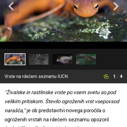
Vrste na rdečem seznamu IUCN
1
/
4
"Živalske in rastlinske vrste po vsem svetu so pod
velikim pritiskom. Število ogroženih vrst vsepovsod
narašča,"
je ob predstavitvi novega poročila o
ogroženih vrstah na rdečem seznamu opozoril