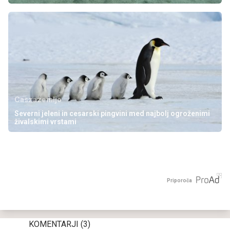
Caszazemljo
Severni jeleni in cesarski pingvini med najbolj ogroženimi
živalskimi vrstami
Priporoča
KOMENTARJI
(3)