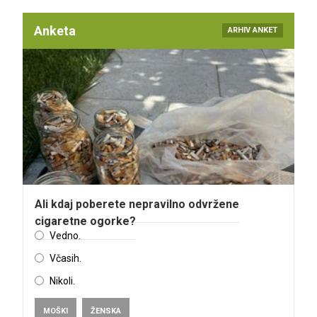
Anketa
ARHIV ANKET
Ali kdaj poberete nepravilno odvržene
cigaretne ogorke?
Vedno.
Včasih.
Nikoli.
MOŠKI
ŽENSKA