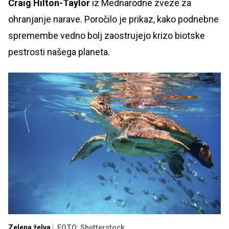
Craig Hilton-Taylor
iz Mednarodne zveze za
ohranjanje narave. Poročilo je prikaz, kako podnebne
spremembe vedno bolj zaostrujejo krizo biotske
pestrosti našega planeta.
Zelena želva
FOTO: Shutterstock