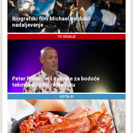
Biografski film Michael bo dobil
nadaljevanje
TV ODDAJE
Peter Poles delil nasvete za bodoče
tekmovalce kviza Na lovu
VIZITA.SI