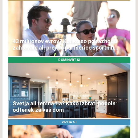
43 milijonov evrov? Koliko so po razhodu
zahtevale ali prejele partnerice športnih
zvezdnikov
DOMINVRT.SI
Svetla ali temna tla? Kako izbrati popoln
odtenek za vaš dom
VIZITA.SI