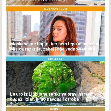
MOSKISVET.COM
Moški se me bojijo, ker sem lepa in uspešna:
Misica razkrila, zakaj je še vedno samska
BIBALEZE.SI
Le uro iz Ljubljane se skriva pravi naravni
čudež: izlet, ki bo navdušil otroke
CEKIN.SI