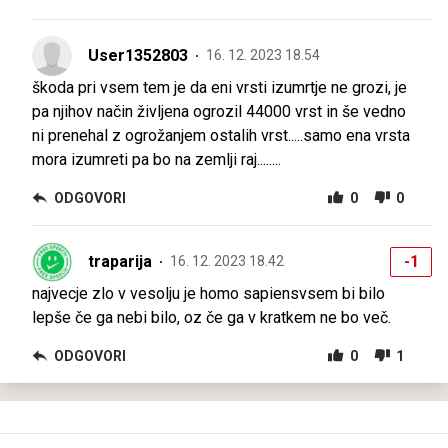
User1352803
16. 12. 2023 18.54
škoda pri vsem tem je da eni vrsti izumrtje ne grozi, je
pa njihov način življena ogrozil 44000 vrst in še vedno
ni prenehal z ogrožanjem ostalih vrst.....samo ena vrsta
mora izumreti pa bo na zemlji raj........
ODGOVORI
0
0
traparija
-1
16. 12. 2023 18.42
najvecje zlo v vesolju je homo sapiensvsem bi bilo
lepše če ga nebi bilo, oz če ga v kratkem ne bo več.
ODGOVORI
0
1