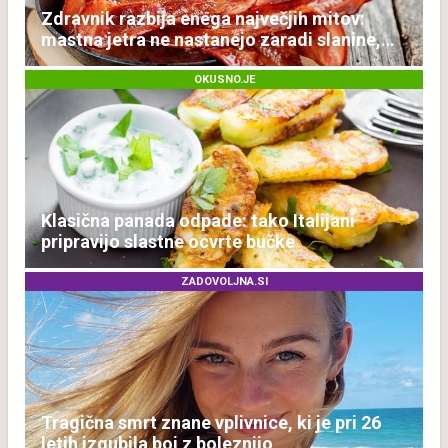
Zdravnik razbija enega največjih mitov:
mastna jetra ne nastanejo zaradi slanine,
temveč zaradi živila, ki ga imamo vsi radi
OKUSNO.JE
Klasična panada odpade: tako Italijani
pripravijo slastne ocvrte bučke
ZADOVOLJNA.SI
Tragična smrt znane vplivnice, ki je pri 26
letih izgubila boj z boleznijo