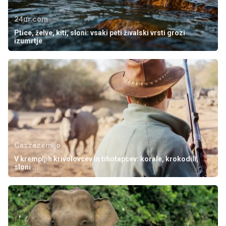
24ur.com
Ptice, želve, kiti, sloni: vsaki peti živalski vrsti grozi
izumrtje
Caszazemljo
V krempljih krivolovcev in tihotapcev: korale, krokodili,
sloni ...