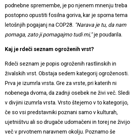
podnebne spremembe, je po njenem mnenju treba
postopno opustiti fosilna goriva, kar je sporna tema
letošnjih pogajanj na COP28.
"Narava je tu, da nam
pomaga, zato ji pomagajmo tudi mi,"
je poudarila.
Kaj je rdeči seznam ogroženih vrst?
Rdeči seznam je popis ogroženih rastlinskih in
živalskih vrst. Obstaja sedem kategorij ogroženosti.
Prva je izumrla vrsta. Gre za vrste, pri katerih ni
nobenega dvoma, da zadnji osebek ne živi več. Sledi
v divjini izumrla vrsta. Vrsto štejemo v to kategorijo,
če so vsi predstavniki poznani samo v kulturah,
ujetništvu ali so drugače udomačeni in torej ne živijo
več v prvotnem naravnem okolju. Poznamo še