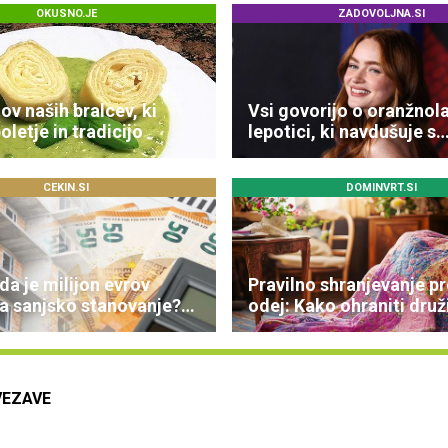
OKUSNO.JE
ZADOVOLJNA.SI
ov naših bralcev, ki
Vsi govorijo o oranžnola
oletje in tradicijo
lepotici, ki navdušuje s
skrivnostno vlogo
CEKIN.SI
DOMINVRT.SI
 da je milijon evrov
Pravilno shranjevanje pr
za sanjsko stanovanje?
odej: Kako ohraniti dru
lke so šokirale Evropo
dediščino
VEZAVE