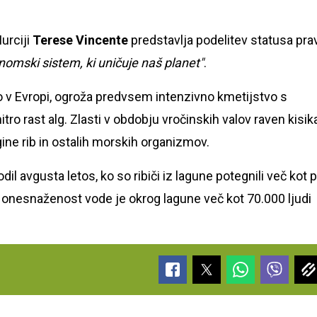
urciji
Terese Vincente
predstavlja podelitev statusa pra
nomski sistem, ki uničuje naš planet"
.
o v Evropi, ogroža predvsem intenzivno kmetijstvo s
ro rast alg. Zlasti v obdobju vročinskih valov raven kisik
ne rib in ostalih morskih organizmov.
l avgusta letos, ko so ribiči iz lagune potegnili več kot 
no onesnaženost vode je okrog lagune več kot 70.000 ljudi