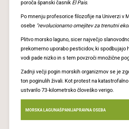
poroča španski časnik
El Pais
.
Po mnenju profesorice filozofije na Univerzi v M
osebe
"revolucionarno omejitev za trenutni eko
Plitvo morsko laguno, sicer največjo slanovodn
prekomerno uporabo pesticidov, ki spodbujajo hit
vodi pade nizko in s tem povzroči množične pogi
Zadnji večji pogin morskih organizmov se je zgodi
ton poginulih živali. Kot protest na katastrofal
ustvarilo 73-kilometrsko človeško verigo.
MORSKA LAGUNA
ŠPANIJA
PRAVNA OSEBA