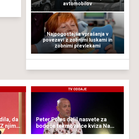
avtomobilov
Najpogostejša vprašanja v
povezavi z zobnimi luskami in
zobnimi prevlekami
TV ODDAJE
ila, da
Peter Poles delil nasvete za
 Z njim
bodoče tekmovalce kviza Na
lovu