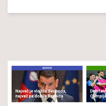
NOVICE
Največ je vložila Svoboda,
Debitant
največ pa dobila Resnica
Olimpij
rok