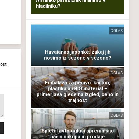
Ali lahko paradižnik hranimo v
hladilniku?
OGLAS
Havaianas japonke: zakaj jih
nosimo iz sezone v sezono?
osti.
OGLAS
Embalaža za pecivo: karton,
plastika ali BIO material –
primerjava glede na izgled, ceno in
trajnost
OGLAS
Spletni avto oglasi spreminjajo
način nakupa in prodaje