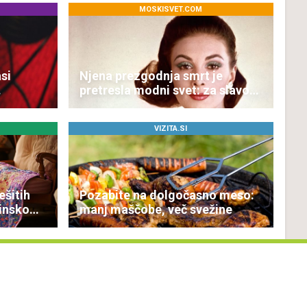
MOSKISVET.COM
si
Njena prezgodnja smrt je
pretresla modni svet: za slavo
se je skrivala tragedija
VIZITA.SI
ešitih
Pozabite na dolgočasno meso:
žinsko
manj maščobe, več svežine