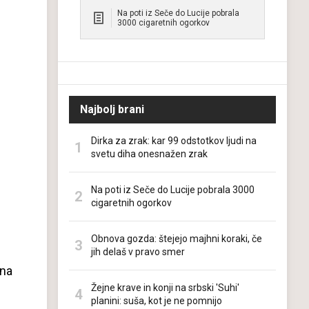
Na poti iz Seče do Lucije pobrala
3000 cigaretnih ogorkov
Najbolj brani
Dirka za zrak: kar 99 odstotkov ljudi na
svetu diha onesnažen zrak
Na poti iz Seče do Lucije pobrala 3000
cigaretnih ogorkov
Obnova gozda: štejejo majhni koraki, če
jih delaš v pravo smer
lna
Žejne krave in konji na srbski 'Suhi'
planini: suša, kot je ne pomnijo