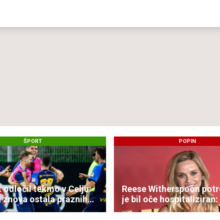
ŠPORT
POPIN
 odločil tekmo v Celju:
Reese Witherspoon potrd
a znova ostala praznih
je bil oče hospitaliziran:
je vse v redu