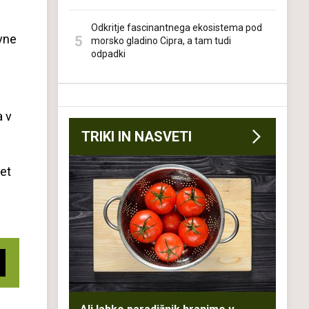
Odkritje fascinantnega ekosistema pod
vne
morsko gladino Cipra, a tam tudi
odpadki
a v
TRIKI IN NASVETI
pet