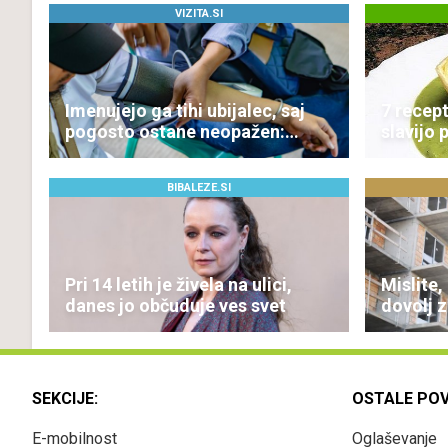
VIZITA.SI
Imenujejo ga tihi ubijalec, saj
7 recept
pogosto ostane neopažen:
slavijo p
nenavadni simptomi visokega
holesterola
BIBALEZE.SI
Pri 14 letih je živela na ulici,
Mislite,
danes jo občuduje ves svet
dovolj 
Te števi
SEKCIJE:
OSTALE PO
E-mobilnost
Oglaševanje