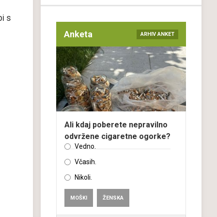
i s
Anketa
ARHIV ANKET
Ali kdaj poberete nepravilno
odvržene cigaretne ogorke?
Vedno.
Včasih.
Nikoli.
MOŠKI
ŽENSKA