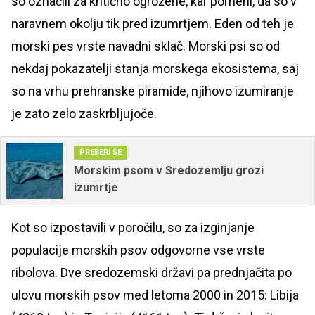
so označili za kritično ogrožene, kar pomeni, da so v
naravnem okolju tik pred izumrtjem. Eden od teh je
morski pes vrste navadni sklač. Morski psi so od
nekdaj pokazatelji stanja morskega ekosistema, saj
so na vrhu prehranske piramide, njihovo izumiranje
je zato zelo zaskrbljujoče.
PREBERI ŠE
Morskim psom v Sredozemlju grozi
izumrtje
Kot so izpostavili v poročilu, so za izginjanje
populacije morskih psov odgovorne vse vrste
ribolova. Dve sredozemski državi pa prednjačita po
ulovu morskih psov med letoma 2000 in 2015: Libija