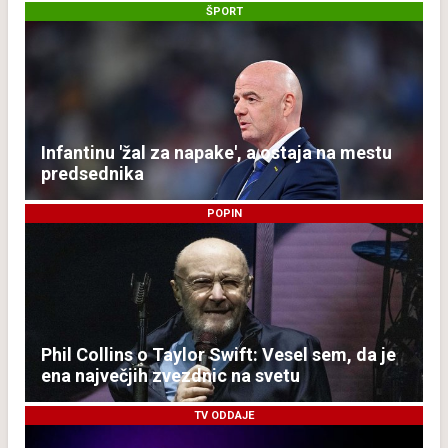
ŠPORT
Infantinu 'žal za napake', a ostaja na mestu
predsednika
POPIN
Phil Collins o Taylor Swift: Vesel sem, da je
ena največjih zvezdnic na svetu
TV ODDAJE