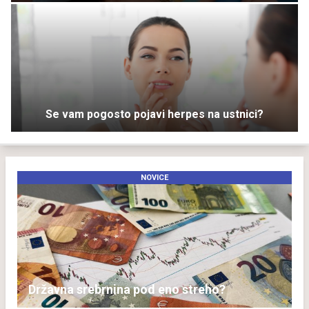
Se vam pogosto pojavi herpes na ustnici?
NOVICE
Državna srebrnina pod eno streho?