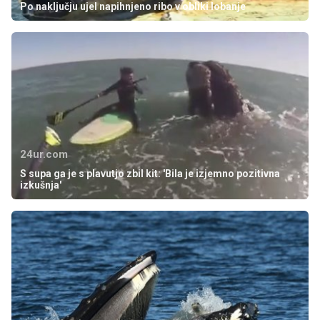
Po naključju ujel napihnjeno ribo v obliki lobanje
24ur.com
S supa ga je s plavutjo zbil kit: 'Bila je izjemno pozitivna
izkušnja'