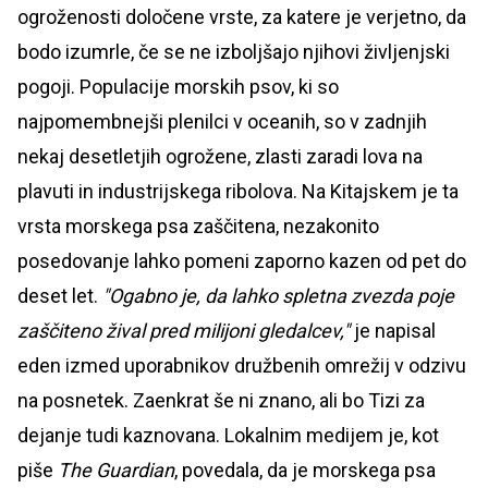
ogroženosti določene vrste, za katere je verjetno, da
bodo izumrle, če se ne izboljšajo njihovi življenjski
pogoji. Populacije morskih psov, ki so
najpomembnejši plenilci v oceanih, so v zadnjih
nekaj desetletjih ogrožene, zlasti zaradi lova na
plavuti in industrijskega ribolova. Na Kitajskem je ta
vrsta morskega psa zaščitena, nezakonito
posedovanje lahko pomeni zaporno kazen od pet do
deset let.
"Ogabno je, da lahko spletna zvezda poje
zaščiteno žival pred milijoni gledalcev,"
je napisal
eden izmed uporabnikov družbenih omrežij v odzivu
na posnetek. Zaenkrat še ni znano, ali bo Tizi za
dejanje tudi kaznovana. Lokalnim medijem je, kot
piše
The Guardian
, povedala, da je morskega psa