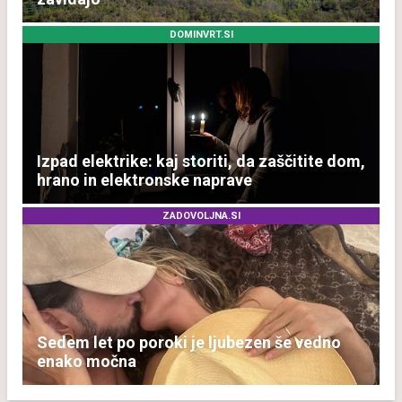
DOMINVRT.SI
Izpad elektrike: kaj storiti, da zaščitite dom,
hrano in elektronske naprave
ZADOVOLJNA.SI
Sedem let po poroki je ljubezen še vedno
enako močna