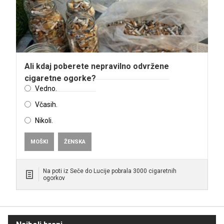
Ali kdaj poberete nepravilno odvržene
cigaretne ogorke?
Vedno.
Včasih.
Nikoli.
MOŠKI
ŽENSKA
Na poti iz Seče do Lucije pobrala 3000 cigaretnih
ogorkov