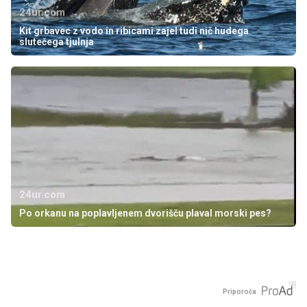
24ur.com
Kit grbavec z vodo in ribicami zajel tudi nič hudega
slutečega tjulnja
24ur.com
Po orkanu na poplavljenem dvorišču plaval morski pes?
Priporoča