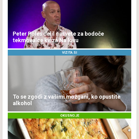
Peter Poles delil nasvete za bodoče
tekmovalce kviza Na lovu
VIZITA.SI
To se zgodi z vašimi možgani, ko opustite
alkohol
OKUSNO.JE