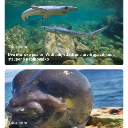
24ur.com
Dva morska psa pri Vodicah, v Jadranu prvič opazili tudi
strupeno napihovalko
24ur.com