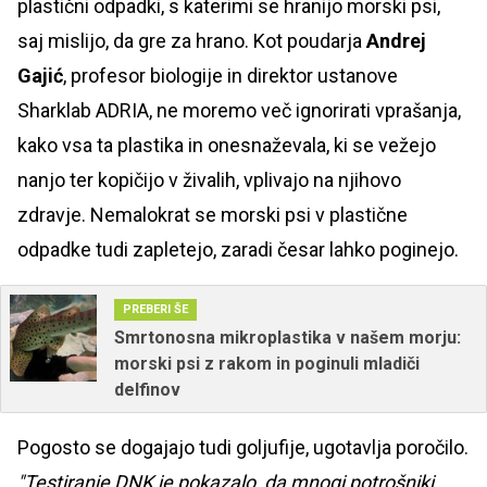
plastični odpadki, s katerimi se hranijo morski psi,
saj mislijo, da gre za hrano. Kot poudarja
Andrej
Gajić
, profesor biologije in direktor ustanove
Sharklab ADRIA, ne moremo več ignorirati vprašanja,
kako vsa ta plastika in onesnaževala, ki se vežejo
nanjo ter kopičijo v živalih, vplivajo na njihovo
zdravje. Nemalokrat se morski psi v plastične
odpadke tudi zapletejo, zaradi česar lahko poginejo.
PREBERI ŠE
Smrtonosna mikroplastika v našem morju:
morski psi z rakom in poginuli mladiči
delfinov
Pogosto se dogajajo tudi goljufije, ugotavlja poročilo.
"Testiranje DNK je pokazalo, da mnogi potrošniki