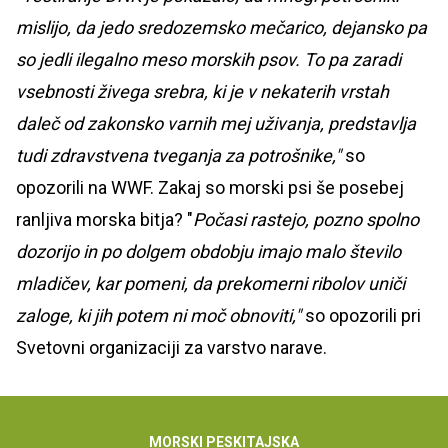
mislijo, da jedo sredozemsko mečarico, dejansko pa
so jedli ilegalno meso morskih psov. To pa zaradi
vsebnosti živega srebra, ki je v nekaterih vrstah
daleč od zakonsko varnih mej uživanja, predstavlja
tudi zdravstvena tveganja za potrošnike,"
so
opozorili na WWF. Zakaj so morski psi še posebej
ranljiva morska bitja? "
Počasi rastejo, pozno spolno
dozorijo in po dolgem obdobju imajo malo število
mladičev, kar pomeni, da prekomerni ribolov uniči
zaloge, ki jih potem ni moč obnoviti,"
so opozorili pri
Svetovni organizaciji za varstvo narave.
MORSKI PES
KITAJSKA