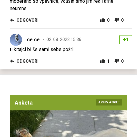
modereno so vplivnice, včasih smo jim rekli afne
neumne
ODGOVORI
0
0
ce.ce.
+1
02. 08. 2022 15.36
ti kitajci bi še sami sebe požrl
ODGOVORI
1
0
Anketa
ARHIV ANKET