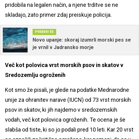
pridobila na legalen način, a njene trditve se ne
skladajo, zato primer zdaj preiskuje policija.
PREBERI ŠE
Novo upanje: skoraj izumrli morski pes se
je vrnil v Jadransko morje
Več kot polovica vrst morskih psov in skatov v
Sredozemlju ogroženih
Kot smo že pisali, je glede na podatke Mednarodne
unije za ohranitev narave (IUCN) od 73 vrst morskih
psov in skatov, ki jih najdemo v sredozemskih
vodah, več kot polovica ogroženih. Te ocena je še
slabša od tiste, ki so jo podali pred 10 leti. Kar 20 vrst