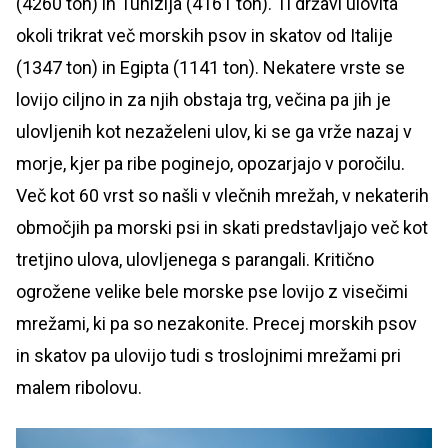
(4260 ton) in Tunizija (4161 ton). Ti državi ulovita
okoli trikrat več morskih psov in skatov od Italije
(1347 ton) in Egipta (1141 ton). Nekatere vrste se
lovijo ciljno in za njih obstaja trg, večina pa jih je
ulovljenih kot nezaželeni ulov, ki se ga vrže nazaj v
morje, kjer pa ribe poginejo, opozarjajo v poročilu.
Več kot 60 vrst so našli v vlečnih mrežah, v nekaterih
območjih pa morski psi in skati predstavljajo več kot
tretjino ulova, ulovljenega s parangali. Kritično
ogrožene velike bele morske pse lovijo z visečimi
mrežami, ki pa so nezakonite. Precej morskih psov
in skatov pa ulovijo tudi s troslojnimi mrežami pri
malem ribolovu.