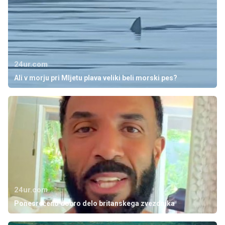
24ur.com
Ali v morju pri Mljetu plava veliki beli morski pes?
24ur.com
Ponesrečeno dobro delo britanskega zvezdnika