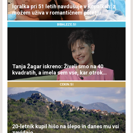
Igralka pri 51 letih navdušuje v kopalkah: z
možem uživa v romantičnem poletju
BIBALEZE.SI
Tanja Žagar iskreno: Živeli smo na 40
kvadratih, a imela sem vse, kar otrok
potrebuje
CEKIN.SI
20-letnik kupil hišo na slepo in danes mu vsi
zavidajo