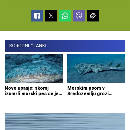
SORODNI ČLANKI
Novo upanje: skoraj
Morskim psom v
izumrli morski pes se je
Sredozemlju grozi
vrnil v Jadransko morje
izumrtje