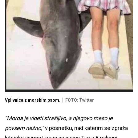
Vplivnica z morskim psom.
FOTO: Twitter
"Morda je videti strašljivo, a njegovo meso je
povsem nežno,"
v posnetku, nad katerim se zgraža
kitajska javnost, pove vplivnica Tizi z 8 milijoni