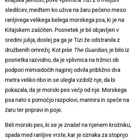
sledilcev, medtem ko uživa na žaru pečeno meso
ranljivega velikega belega morskega psa, ki je na
Kitajskem zaščiten. Posnetek je bil objavljen v
sredini julija, doslej pa ga je Tizi že odstranila z
družbenih omrežij. Kot piše
The Guardian
, je bilo iz
posnetka razvidno, da je vplivnica na tržnici ob
podpori mimoidočih najprej odvila približno dva
metra veliko ribo in se ulegla vzdolž nje, da bi
pokazala, da je morski pes večji od nje. Morskega
psa nato s pomočjo razpolovi, marinira in speče na
žaru ter pripravi in poje.
Beli morski pes, ki se je znašel na njenem krožniku,
spada med ranljive vrste, kar je oznaka za stopnjo