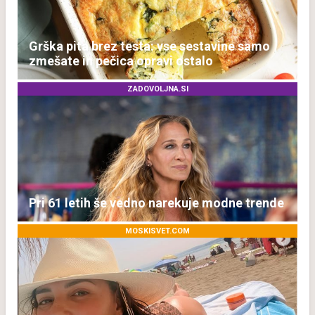
Grška pita brez testa: vse sestavine samo
zmešate in pečica opravi ostalo
ZADOVOLJNA.SI
Pri 61 letih še vedno narekuje modne trende
MOSKISVET.COM