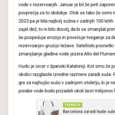
vode v rezervoarjih. Januar je bil že peti zapor
povprečja za to obdobje. Otok se tako že osmi 
2023 pa je bila najbolj sušna v zadnjih 100 letih.
zajel dež, to ni bilo dovolj, da bi se zmanjšal pr
še pospešuje erozijo in povečuje tveganje za dez
rezervoarjev grozijo težave. Satelitski posnetki
zmanjšanje gladine vode jezera Alto del Flumend
Hudo je sicer v španski Kataloniji. Kot smo že po
okolici razglasile izredne razmere zaradi suše.
gre za najhujšo sušo v zadnjem stoletju, ki je n
porabe vode bodo prizadeli okoli šest milijonov l
PREBERI ŠE
Barcelona zaradi hude suš