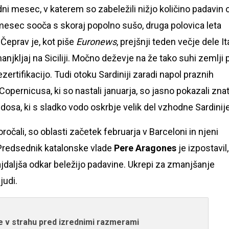
edni mesec, v katerem so zabeležili nižjo količino padavin 
mesec sooča s skoraj popolno sušo, druga polovica leta
 Čeprav je, kot piše
Euronews
, prejšnji teden večje dele Ita
imanjkljaj na Siciliji. Močno deževje na že tako suhi zemlji 
ertifikacijo. Tudi otoku Sardiniji zaradi napol praznih
 Copernicusa, ki so nastali januarja, so jasno pokazali zna
osa, ki s sladko vodo oskrbje velik del vzhodne Sardinije
ročali, so oblasti začetek februarja v Barceloni in njeni
 Predsednik katalonske vlade
Pere Aragones
je izpostavil,
ajdaljša odkar beležijo padavine. Ukrepi za zmanjšanje
judi.
e v strahu pred izrednimi razmerami