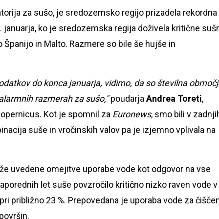
torija za sušo, je sredozemsko regijo prizadela rekordna
0. januarja, ko je sredozemska regija doživela kritične suš
no Španijo in Malto. Razmere so bile še hujše in
datkov do konca januarja, vidimo, da so številna območj
i alarmnih razmerah za sušo,"
poudarja
Andrea Toreti
,
Copernicus. Kot je spomnil za
Euronews
, smo bili v zadnji
inacija suše in vročinskih valov pa je izjemno vplivala na
liji že uvedene omejitve uporabe vode kot odgovor na vse
aporednih let suše povzročilo kritično nizko raven vode v
pri približno 23 %. Prepovedana je uporaba vode za čišče
površin.