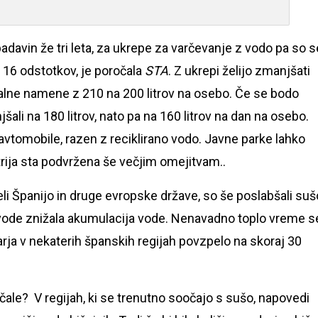
avin že tri leta, za ukrepe za varčevanje z vodo pa so s
d 16 odstotkov, je poročala
STA
. Z ukrepi želijo zmanjšati
lne namene z 210 na 200 litrov na osebo. Če se bodo
ali na 180 litrov, nato pa na 160 litrov na dan na osebo.
avtomobile, razen z reciklirano vodo. Javne parke lahko
trija sta podvržena še večjim omejitvam..
eli Španijo in druge evropske države, so še poslabšali suš
e vode znižala akumulacija vode. Nenavadno toplo vreme s
uarja v nekaterih španskih regijah povzpelo na skoraj 30
le? V regijah, ki se trenutno soočajo s sušo, napovedi