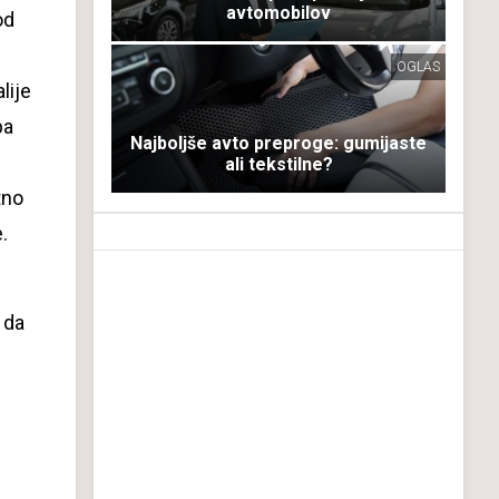
avtomobilov
od
OGLAS
lije
pa
Najboljše avto preproge: gumijaste
ali tekstilne?
tno
.
 da