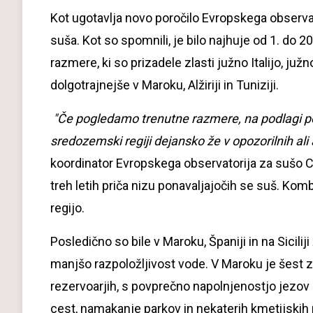
Kot ugotavlja novo poročilo Evropskega observa
suša. Kot so spomnili, je bilo najhuje od 1. do 2
razmere, ki so prizadele zlasti južno Italijo, juž
dolgotrajnejše v Maroku, Alžiriji in Tuniziji.
"Če pogledamo trenutne razmere, na podlagi po
sredozemski regiji dejansko že v opozorilnih al
koordinator Evropskega observatorija za sušo 
treh letih priča nizu ponavaljajočih se suš. Komb
regijo.
Posledično so bile v Maroku, Španiji in na Sici
manjšo razpoložljivost vode. V Maroku je šest z
rezervoarjih, s povprečno napolnjenostjo jezov 
cest, namakanje parkov in nekaterih kmetijskih 