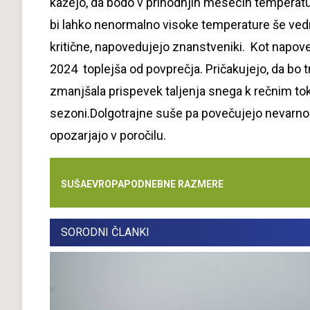
kažejo, da bodo v prihodnjih mesecih temperature 
bi lahko nenormalno visoke temperature še ved
kritične, napovedujejo znanstveniki. Kot napo
2024 toplejša od povprečja. Pričakujejo, da bo t
zmanjšala prispevek taljenja snega k rečnim toko
sezoni.Dolgotrajne suše pa povečujejo nevarnost
opozarjajo v poročilu.
SUŠA
EVROPA
PODNEBNE RAZMERE
SORODNI ČLANKI