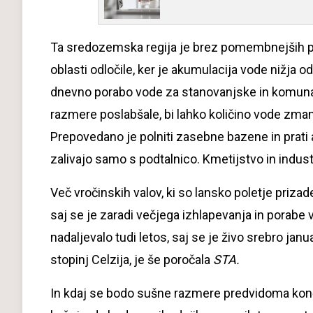
Ta sredozemska regija je brez pomembnejših pad
oblasti odločile, ker je akumulacija vode nižja o
dnevno porabo vode za stanovanjske in komuna
razmere poslabšale, bi lahko količino vode zmanjš
Prepovedano je polniti zasebne bazene in prati 
zalivajo samo s podtalnico. Kmetijstvo in indus
Več vročinskih valov, ki so lansko poletje prizad
saj se je zaradi večjega izhlapevanja in porab
nadaljevalo tudi letos, saj se je živo srebro jan
stopinj Celzija, je še poročala
STA.
In kdaj se bodo sušne razmere predvidoma konča