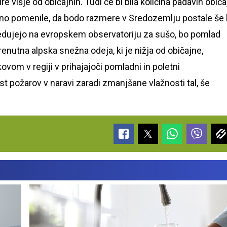
višje od običajnih. Tudi če bi bila količina padavin običa
no pomenile, da bodo razmere v Sredozemlju postale še 
vedujejo na evropskem observatoriju za sušo, bo pomlad
renutna alpska snežna odeja, ki je nižja od običajne,
vom v regiji v prihajajoči pomladni in poletni
 požarov v naravi zaradi zmanjšane vlažnosti tal, še