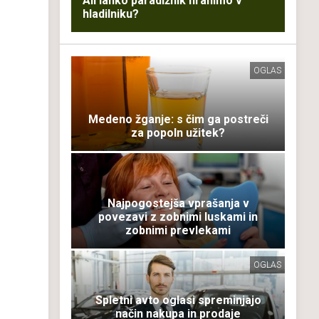
Ali lahko paradižnik hranimo v
hladilniku?
OGLAS
Medeno žganje: s čim ga postreči
za popoln užitek?
Najpogostejša vprašanja v
povezavi z zobnimi luskami in
zobnimi prevlekami
OGLAS
Spletni avto oglasi spreminjajo
način nakupa in prodaje