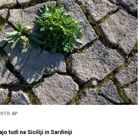
FOTO: AP
tudi na Siciliji in Sardiniji