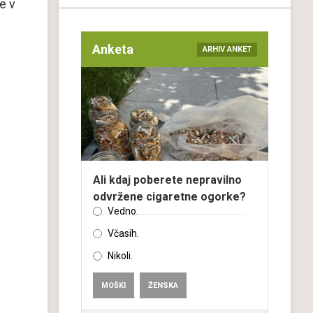
e v
Anketa
ARHIV ANKET
Ali kdaj poberete nepravilno
odvržene cigaretne ogorke?
Vedno.
Včasih.
Nikoli.
MOŠKI
ŽENSKA