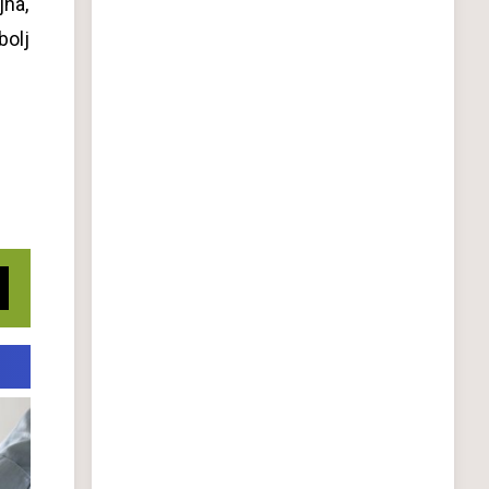
jna,
bolj