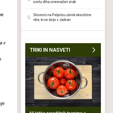
svetu diha onesnažen zrak
ne
Slovenci na Pelješcu ulovili eksotične
ribe, ki se širijo v Jadran
a v
TRIKI IN NASVETI
h
nje