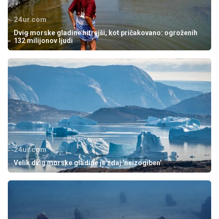
24ur.com
Dvig morske gladine hitrejši, kot pričakovano: ogroženih
132 milijonov ljudi
24ur.com
Velik dvig morske gladine je zdaj 'neizogiben'