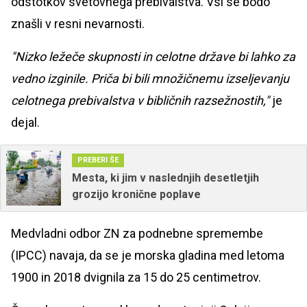
odstotkov svetovnega prebivalstva. Vsi se bodo
znašli v resni nevarnosti.
"Nizko ležeče skupnosti in celotne države bi lahko za
vedno izginile. Priča bi bili množičnemu izseljevanju
celotnega prebivalstva v bibličnih razsežnostih,"
je
dejal.
PREBERI ŠE
Mesta, ki jim v naslednjih desetletjih
grozijo kronične poplave
Medvladni odbor ZN za podnebne spremembe
(IPCC) navaja, da se je morska gladina med letoma
1900 in 2018 dvignila za 15 do 25 centimetrov.