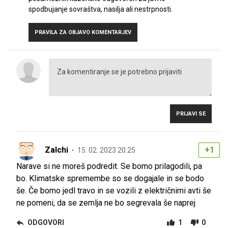
spodbujanje sovraštva, nasilja ali nestrpnosti.
PRAVILA ZA OBJAVO KOMENTARJEV
PRIJAVI SE
Zalchi
+1
15. 02. 2023 20.25
Narave si ne moreš podredit. Se bomo prilagodili, pa
bo. Klimatske spremembe so se dogajale in se bodo
še. Če bomo jedl travo in se vozili z električnimi avti še
ne pomeni, da se zemlja ne bo segrevala še naprej
ODGOVORI
1
0