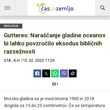
EKOLOGIJA
Gutteres: Naraščanje gladine oceanov
bi lahko povzročilo eksodus bibličnih
razsežnosti
STA
,
K.H.
/
15. 02. 2023 17.29
1
Morska gladina se je med letoma 1900 in 2018
dvignila za 15 do 25 centimetrov. Če se temperatura