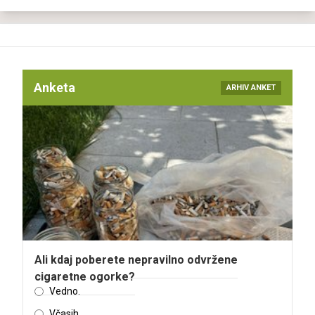
Anketa
ARHIV ANKET
Ali kdaj poberete nepravilno odvržene
cigaretne ogorke?
Vedno.
Včasih.