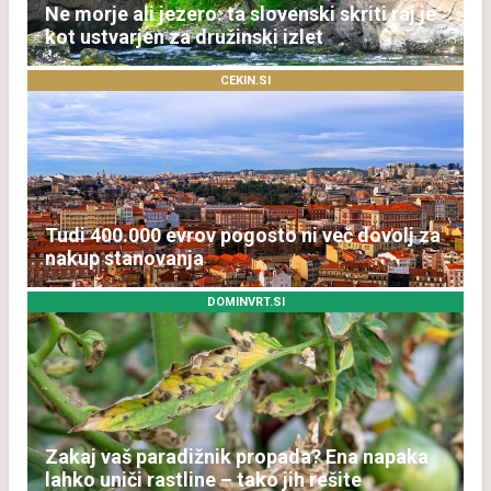
Ne morje ali jezero: ta slovenski skriti raj je
kot ustvarjen za družinski izlet
CEKIN.SI
Tudi 400.000 evrov pogosto ni več dovolj za
nakup stanovanja
DOMINVRT.SI
Zakaj vaš paradižnik propada? Ena napaka
lahko uniči rastline – tako jih rešite