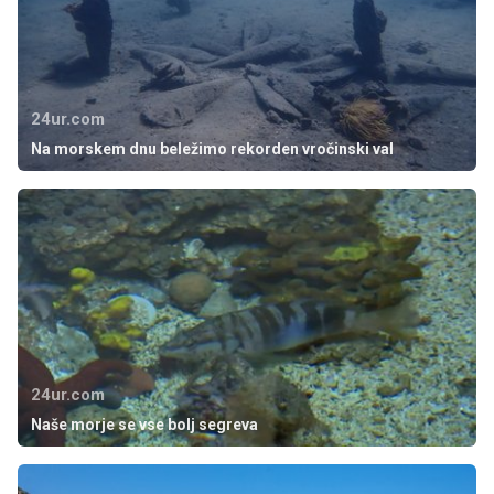
24ur.com
Na morskem dnu beležimo rekorden vročinski val
24ur.com
Naše morje se vse bolj segreva