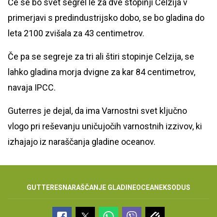
Če se bo svet segrel le za dve stopinji Celzija v
primerjavi s predindustrijsko dobo, se bo gladina do
leta 2100 zvišala za 43 centimetrov.
Če pa se segreje za tri ali štiri stopinje Celzija, se
lahko gladina morja dvigne za kar 84 centimetrov,
navaja IPCC.
Guterres je dejal, da ima Varnostni svet ključno
vlogo pri reševanju uničujočih varnostnih izzivov, ki
izhajajo iz naraščanja gladine oceanov.
GUTTERES
NARAŠČANJE GLADINE
OCEAN
EKSODUS