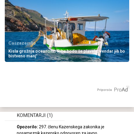
Caszazemljo
Kisla grožnja oceanom: 'Ribe bodo še plavale, vendar jih bo
bistveno manj'
Priporoča
KOMENTARJI
(1)
Opozorilo:
297. členu Kazenskega zakonika je
posameznik kazensko odgovoren za javno