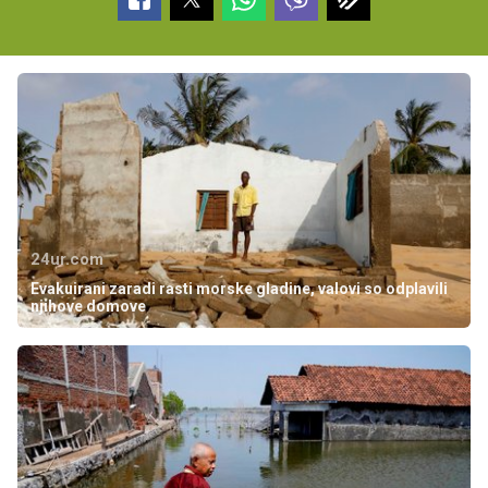
24ur.com
Evakuirani zaradi rasti morske gladine, valovi so odplavili
njihove domove