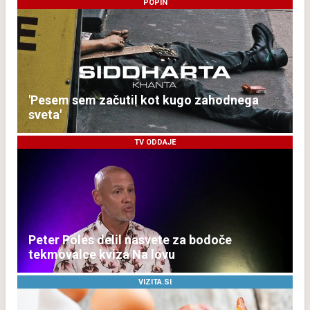
POPIN
'Pesem sem začutil kot kugo zahodnega
sveta'
TV ODDAJE
Peter Poles delil nasvete za bodoče
tekmovalce kviza Na lovu
VIZITA.SI