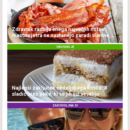
Zdravnik razbija enega največjih mitov:
mastna jetra ne nastanejo zaradi slanine,
temveč zaradi živila, ki ga imamo vsi radi
OKUSNO.JE
Najlepši zaključek nedeljskega kosila: 8
sladic brez peke, ki se jih vsi veselijo
ZADOVOLJNA.SI