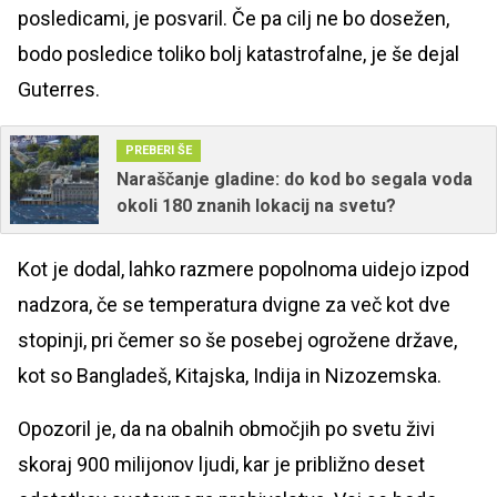
posledicami, je posvaril. Če pa cilj ne bo dosežen,
bodo posledice toliko bolj katastrofalne, je še dejal
Guterres.
PREBERI ŠE
Naraščanje gladine: do kod bo segala voda
okoli 180 znanih lokacij na svetu?
Kot je dodal, lahko razmere popolnoma uidejo izpod
nadzora, če se temperatura dvigne za več kot dve
stopinji, pri čemer so še posebej ogrožene države,
kot so Bangladeš, Kitajska, Indija in Nizozemska.
Opozoril je, da na obalnih območjih po svetu živi
skoraj 900 milijonov ljudi, kar je približno deset