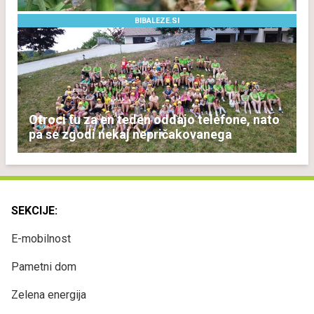
BIBALEZE.SI
Otroci tu za en teden oddajo telefone, nato
pa se zgodi nekaj nepričakovanega
SEKCIJE:
E-mobilnost
Pametni dom
Zelena energija