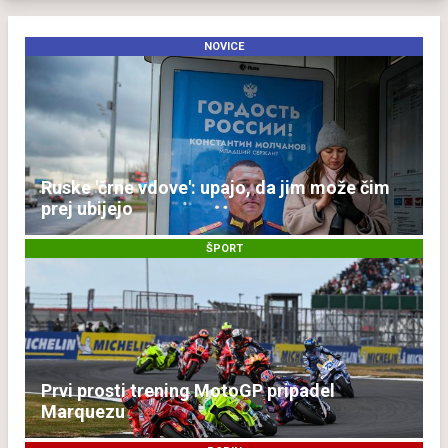
NOVICE
Ruske 'črne vdove': upajo, da jim može čim
prej ubijejo
ŠPORT
Prvi prosti trening MotoGP pripadel
Marquezu