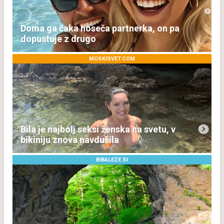
Doma ga čaka noseča partnerka, on pa
dopustuje z drugo
MOSKISVET.COM
Bila je najbolj seksi ženska na svetu, v
bikiniju znova navdušila
BIBALEZE.SI