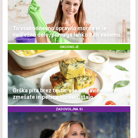
To vsakodnevno opravilo morda ni le
nadležno delo, pomaga lahko tudi vašemu
srcu
OKUSNO.JE
Grška pita brez testa: vse sestavine samo
zmešate in pečica opravi ostalo
ZADOVOLJNA.SI