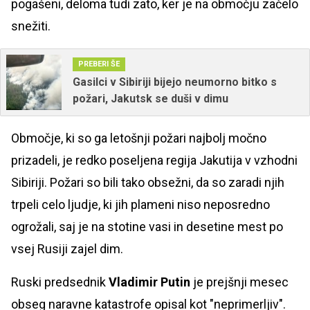
pogašeni, deloma tudi zato, ker je na območju začelo
snežiti.
PREBERI ŠE
Gasilci v Sibiriji bijejo neumorno bitko s
požari, Jakutsk se duši v dimu
Območje, ki so ga letošnji požari najbolj močno
prizadeli, je redko poseljena regija Jakutija v vzhodni
Sibiriji. Požari so bili tako obsežni, da so zaradi njih
trpeli celo ljudje, ki jih plameni niso neposredno
ogrožali, saj je na stotine vasi in desetine mest po
vsej Rusiji zajel dim.
Ruski predsednik
Vladimir Putin
je prejšnji mesec
obseg naravne katastrofe opisal kot "neprimerljiv".