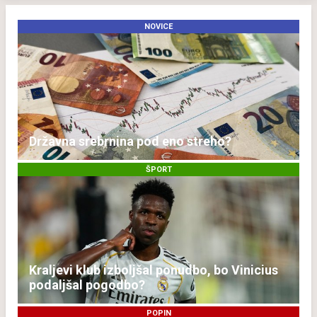
NOVICE
Državna srebrnina pod eno streho?
ŠPORT
Kraljevi klub izboljšal ponudbo, bo Vinicius
podaljšal pogodbo?
POPIN