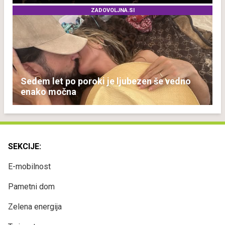
ZADOVOLJNA.SI
Sedem let po poroki je ljubezen še vedno
enako močna
SEKCIJE:
E-mobilnost
Pametni dom
Zelena energija