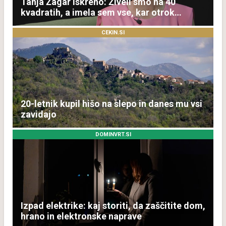
Tanja Žagar iskreno: Živeli smo na 40
kvadratih, a imela sem vse, kar otrok
potrebuje
CEKIN.SI
20-letnik kupil hišo na slepo in danes mu vsi
zavidajo
DOMINVRT.SI
Izpad elektrike: kaj storiti, da zaščitite dom,
hrano in elektronske naprave