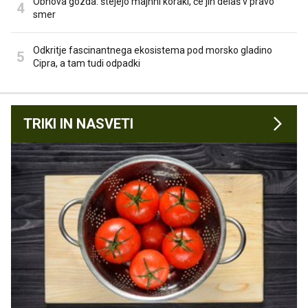
Obnova gozda: štejejo majhni koraki, če jih delaš v pravo
smer
Odkritje fascinantnega ekosistema pod morsko gladino
Cipra, a tam tudi odpadki
TRIKI IN NASVETI