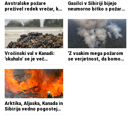
Avstralske požare
Gasilci v Sibiriji bijejo
preživel redek vrečar, ki
neumorno bitko s požari,
pogine po množičnem
Jakutsk se duši v dimu
parjenju
Vročinski val v Kanadi:
'Z vsakim mega požarom
'skuhalo' se je več
se verjetnost, da bomo
milijonov obalnih živali,
stvari spravili v red,
pustošijo požari
zmanjša'
Arktika, Aljaska, Kanada in
Sibirija vedno pogosteje
v krempljih ognjenih
zubljev