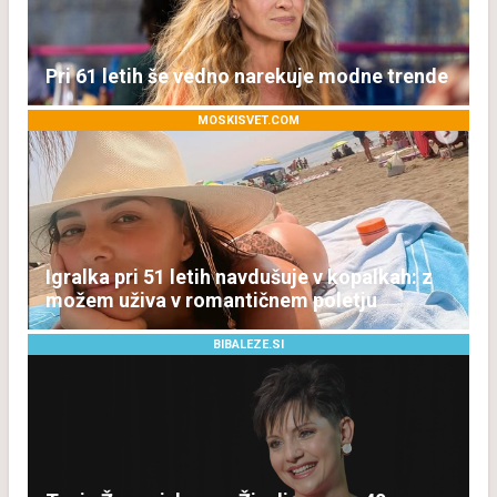
Pri 61 letih še vedno narekuje modne trende
MOSKISVET.COM
Igralka pri 51 letih navdušuje v kopalkah: z
možem uživa v romantičnem poletju
BIBALEZE.SI