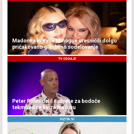
Madonna in Kylie Minogue uresničili dolgo
pričakovano glasbeno sodelovanje
TV ODDAJE
Peter Poles delil nasvete za bodoče
tekmovalce kviza Na lovu
VIZITA.SI