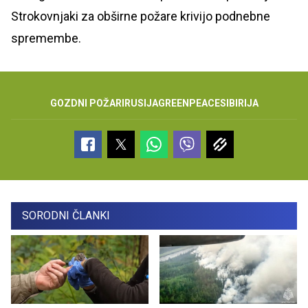
Strokovnjaki za obširne požare krivijo podnebne
spremembe.
GOZDNI POŽARI
RUSIJA
GREENPEACE
SIBIRIJA
SORODNI ČLANKI