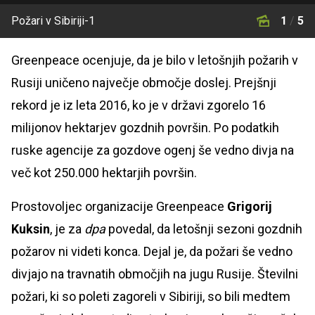
Požari v Sibiriji-1
1
/
5
Greenpeace ocenjuje, da je bilo v letošnjih požarih v
Rusiji uničeno največje območje doslej. Prejšnji
rekord je iz leta 2016, ko je v državi zgorelo 16
milijonov hektarjev gozdnih površin. Po podatkih
ruske agencije za gozdove ogenj še vedno divja na
več kot 250.000 hektarjih površin.
Prostovoljec organizacije Greenpeace
Grigorij
Kuksin
, je za
dpa
povedal, da letošnji sezoni gozdnih
požarov ni videti konca. Dejal je, da požari še vedno
divjajo na travnatih območjih na jugu Rusije. Številni
požari, ki so poleti zagoreli v Sibiriji, so bili medtem