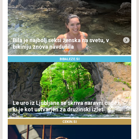
Bila je najbolj seksi ženska na svetu, v
bikiniju znova navdušila
BIBALEZE.SI
Le uro iz Ljubljane se skriva naravni čudež,
ki je kot ustvarjen za družinski izlet
CEKIN.SI