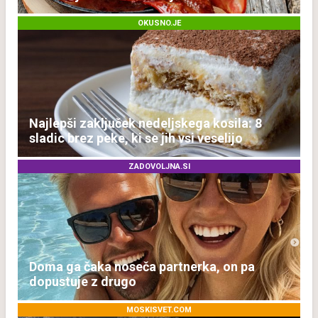
temveč zaradi živila, ki ga imamo vsi radi
OKUSNO.JE
Najlepši zaključek nedeljskega kosila: 8
sladic brez peke, ki se jih vsi veselijo
ZADOVOLJNA.SI
Doma ga čaka noseča partnerka, on pa
dopustuje z drugo
MOSKISVET.COM