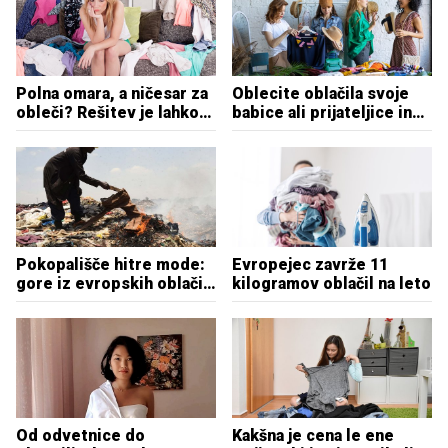
Polna omara, a ničesar za
Oblecite oblačila svoje
obleči? Rešitev je lahko
babice ali prijateljice in
izmenjava oblačil
postanite del rešitve
Pokopališče hitre mode:
Evropejec zavrže 11
gore iz evropskih oblačil
kilogramov oblačil na leto
v Keniji
Od odvetnice do
Kakšna je cena le ene