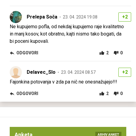
Prelepa Soča
+2
23. 04. 2024 19.08
Ne kupujemo pofla, od nekdaj kupujemo raje kvalitetno
in manj kosov, kot obratno, kajti nismo tako bogati, da
bi poceni kupovali.
ODGOVORI
2
0
Delavec_Slo
+2
23. 04. 2024 08.57
Fajonkina potovanja v zda pa nič ne onesnažujejo!!!
ODGOVORI
2
0
Anketa
ARHIV ANKET