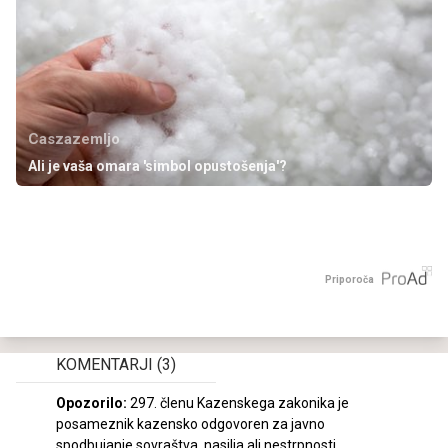
Caszazemljo
Ali je vaša omara 'simbol opustošenja'?
Priporoča
KOMENTARJI
(3)
Opozorilo:
297. členu Kazenskega zakonika je
posameznik kazensko odgovoren za javno
spodbujanje sovraštva, nasilja ali nestrpnosti.