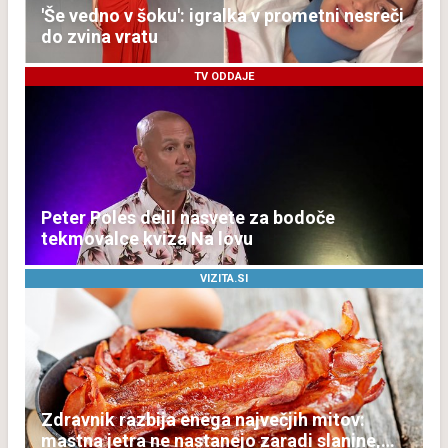
'Še vedno v šoku': igralka v prometni nesreči
do zvina vratu
TV ODDAJE
Peter Poles delil nasvete za bodoče
tekmovalce kviza Na lovu
VIZITA.SI
Zdravnik razbija enega največjih mitov:
mastna jetra ne nastanejo zaradi slanine,