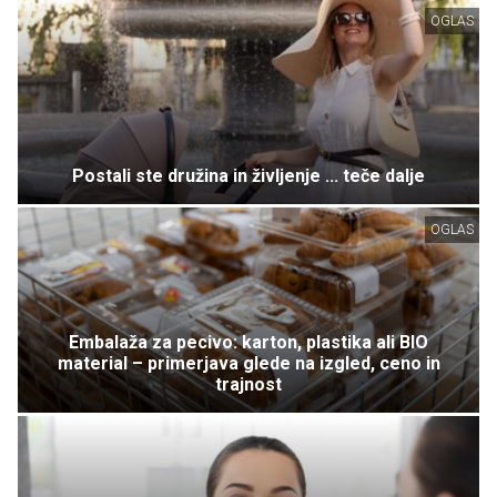
OGLAS
Postali ste družina in življenje ... teče dalje
OGLAS
Embalaža za pecivo: karton, plastika ali BIO
material – primerjava glede na izgled, ceno in
trajnost