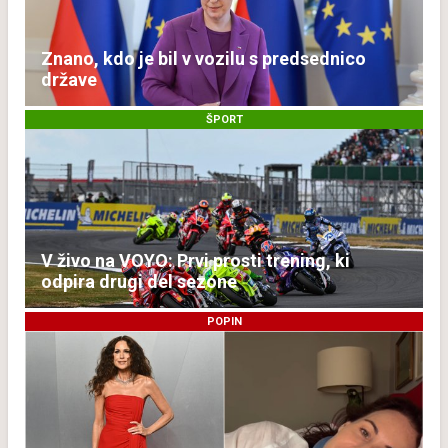
Znano, kdo je bil v vozilu s predsednico
države
ŠPORT
V živo na VOYO: Prvi prosti trening, ki
odpira drugi del sezone
POPIN