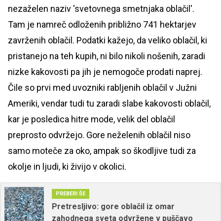
nezaželen naziv 'svetovnega smetnjaka oblačil'.
Tam je namreč odloženih približno 741 hektarjev
zavrženih oblačil. Podatki kažejo, da veliko oblačil, ki
pristanejo na teh kupih, ni bilo nikoli nošenih, zaradi
nizke kakovosti pa jih je nemogoče prodati naprej.
Čile so prvi med uvozniki rabljenih oblačil v Južni
Ameriki, vendar tudi tu zaradi slabe kakovosti oblačil,
kar je posledica hitre mode, velik del oblačil
preprosto odvržejo. Gore neželenih oblačil niso
samo moteče za oko, ampak so škodljive tudi za
okolje in ljudi, ki živijo v okolici.
PREBERI ŠE
Pretresljivo: gore oblačil iz omar
zahodnega sveta odvržene v puščavo