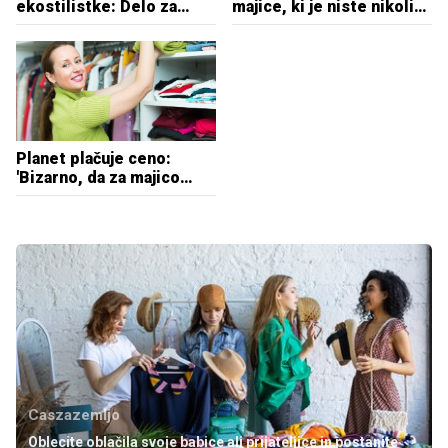
ekostilistke: Delo za
majice, ki je niste nikoli
korporacije se ji je uprlo,
oblekli?
zdaj zmanjšuje okoljski
odtis omar
Planet plačuje ceno:
'Bizarno, da za majico
plačamo toliko kot za tri
štruce kruha'
Caszazemljo
Oblecite oblačila svoje babice ali prijateljice in postanite