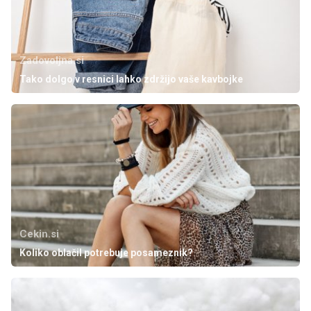
Zadovoljna.si
Tako dolgo v resnici lahko zdržijo vaše kavbojke
Cekin.si
Koliko oblačil potrebuje posameznik?