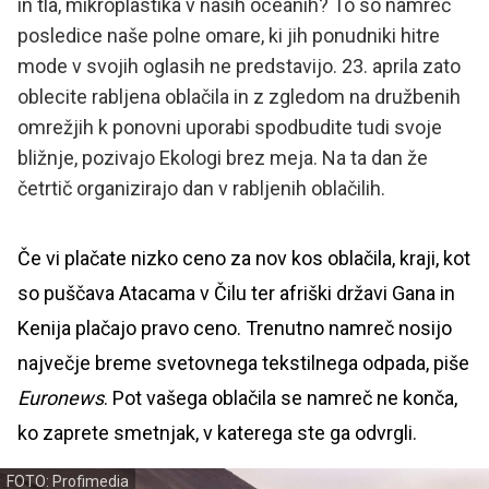
in tla, mikroplastika v naših oceanih? To so namreč
posledice naše polne omare, ki jih ponudniki hitre
mode v svojih oglasih ne predstavijo. 23. aprila zato
oblecite rabljena oblačila in z zgledom na družbenih
omrežjih k ponovni uporabi spodbudite tudi svoje
bližnje, pozivajo Ekologi brez meja. Na ta dan že
četrtič organizirajo dan v rabljenih oblačilih.
Če vi plačate nizko ceno za nov kos oblačila, kraji, kot
so puščava Atacama v Čilu ter afriški državi Gana in
Kenija plačajo pravo ceno. Trenutno namreč nosijo
največje breme svetovnega tekstilnega odpada, piše
Euronews
. Pot vašega oblačila se namreč ne konča,
ko zaprete smetnjak, v katerega ste ga odvrgli.
FOTO: Profimedia