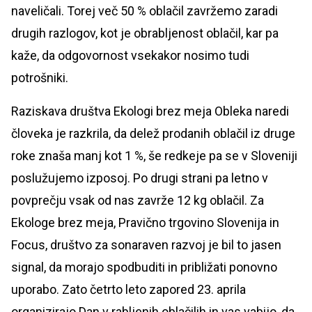
naveličali. Torej več 50 % oblačil zavržemo zaradi
drugih razlogov, kot je obrabljenost oblačil, kar pa
kaže, da odgovornost vsekakor nosimo tudi
potrošniki.
Raziskava društva Ekologi brez meja Obleka naredi
človeka je razkrila, da delež prodanih oblačil iz druge
roke znaša manj kot 1 %, še redkeje pa se v Sloveniji
poslužujemo izposoj. Po drugi strani pa letno v
povprečju vsak od nas zavrže 12 kg oblačil. Za
Ekologe brez meja, Pravično trgovino Slovenija in
Focus, društvo za sonaraven razvoj je bil to jasen
signal, da morajo spodbuditi in približati ponovno
uporabo. Zato četrto leto zapored 23. aprila
organizirajo Dan v rabljenih oblačilih in vas vabijo, da