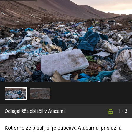
Odlagališča oblačil v Atacami
1
/
2
Kot smo že pisali, si je puščava Atacama prislužila