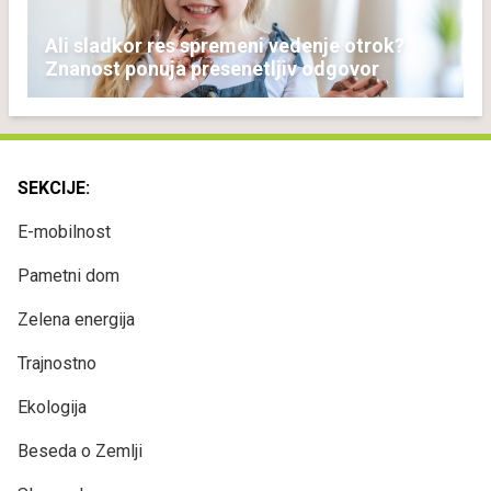
Ali sladkor res spremeni vedenje otrok?
Znanost ponuja presenetljiv odgovor
SEKCIJE:
E-mobilnost
Pametni dom
Zelena energija
Trajnostno
Ekologija
Beseda o Zemlji