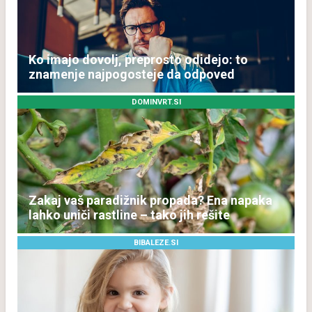
Ko imajo dovolj, preprosto odidejo: to
znamenje najpogosteje da odpoved
DOMINVRT.SI
Zakaj vaš paradižnik propada? Ena napaka
lahko uniči rastline – tako jih rešite
BIBALEZE.SI