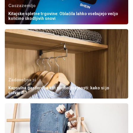
Caszazemljo
Kitajske spletne trgovine: Oblačila lahko vsebujejo večjo
količino škodljivih snovi
Zadovoljna.si
Kapsulna garderoba kot simbol trajnosti: kako si jo
ustvariti?