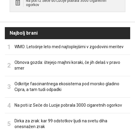
Na poti iz Seče do Lucije pobrala 3000 cigaretnih
ogorkov
Najbolj brani
WMO: Letošnje leto med najtoplejšimi v zgodovini meritev
Obnova gozda: štejejo majhni koraki, če jih delaš v pravo
smer
Odkritje fascinantnega ekosistema pod morsko gladino
Cipra, a tam tudi odpadki
Na poti iz Seče do Lucije pobrala 3000 cigaretnih ogorkov
Dirka za zrak: kar 99 odstotkov ljudi na svetu diha
onesnažen zrak