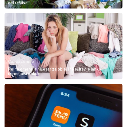
del rešitve
Caszazemljo
Polna omara, a ničesar za obleči? Rešitev je lahko
izmenjava oblačil