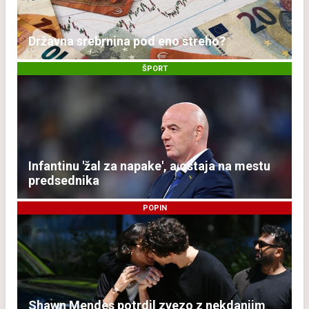
Državna srebrnina pod eno streho?
ŠPORT
Infantinu 'žal za napake', a ostaja na mestu
predsednika
POPIN
Shawn Mendes potrdil zvezo z nekdanjim