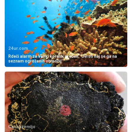
24ur.com
Rdeči alarm za Veliki koralni greben. 'Uvrsti naj se ga na
seznam ogroženih območij'
Caszazemljo