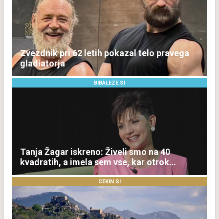
Zvezdnik pri 62 letih pokazal telo pravega
gladiatorja
BIBALEZE.SI
Tanja Žagar iskreno: Živeli smo na 40
kvadratih, a imela sem vse, kar otrok
potrebuje
CEKIN.SI