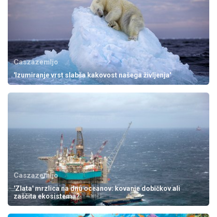
Caszazemljo
'Izumiranje vrst slabša kakovost našega življenja'
Caszazemljo
'Zlata' mrzlica na dnu oceanov: kovanje dobičkov ali
zaščita ekosistema?