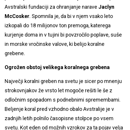
Avstralski fundaciji za ohranjanje narave
Jaclyn
McCosker
. Spomnila je, da bi v njem vsako leto
izkopali do 18 milijonov ton premoga, katerega
kurjenje doma in v tujini bi povzročilo poplave, suše
in morske vročinske valove, ki belijo koralne
grebene.
Ogrožen obstoj velikega koralnega grebena
Največji koralni greben na svetu je sicer po mnenju
strokovnjakov že vrsto let mogoče rešiti le še z
odločnim spopadom s podnebnimi spremembami.
Beljenje koral pred vzhodno obalo Avstralije je v
zadnjih letih polnilo časopisne stolpce po vsem
svetu. Kot eden od možnih vzrokov za ta pojav velja