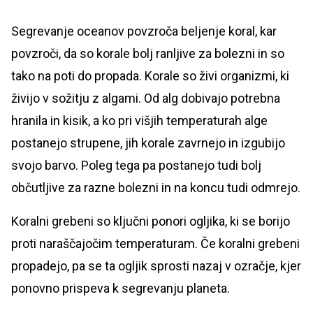
Segrevanje oceanov povzroča beljenje koral, kar
povzroči, da so korale bolj ranljive za bolezni in so
tako na poti do propada. Korale so živi organizmi, ki
živijo v sožitju z algami. Od alg dobivajo potrebna
hranila in kisik, a ko pri višjih temperaturah alge
postanejo strupene, jih korale zavrnejo in izgubijo
svojo barvo. Poleg tega pa postanejo tudi bolj
občutljive za razne bolezni in na koncu tudi odmrejo.
Koralni grebeni so ključni ponori ogljika, ki se borijo
proti naraščajočim temperaturam. Če koralni grebeni
propadejo, pa se ta ogljik sprosti nazaj v ozračje, kjer
ponovno prispeva k segrevanju planeta.