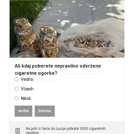
Ali kdaj poberete nepravilno odvržene
cigaretne ogorke?
Vedno.
Včasih.
Nikoli.
MOŠKI
ŽENSKA
Na poti iz Seče do Lucije pobrala 3000 cigaretnih
ogorkov