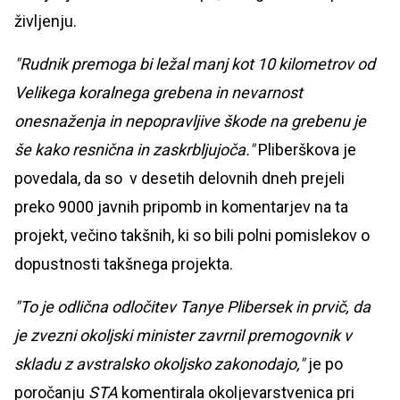
življenju.
"Rudnik premoga bi ležal manj kot 10 kilometrov od
Velikega koralnega grebena in nevarnost
onesnaženja in nepopravljive škode na grebenu je
še kako resnična in zaskrbljujoča."
Pliberškova je
povedala, da so v desetih delovnih dneh prejeli
preko 9000 javnih pripomb in komentarjev na ta
projekt, večino takšnih, ki so bili polni pomislekov o
dopustnosti takšnega projekta.
"To je odlična odločitev Tanye Plibersek in prvič, da
je zvezni okoljski minister zavrnil premogovnik v
skladu z avstralsko okoljsko zakonodajo,"
je po
poročanju
STA
komentirala okoljevarstvenica pri