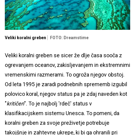
Veliki koralni greben
FOTO: Dreamstime
Veliki koralni greben se sicer že dlje časa sooča z
ogrevanjem oceanov, zakisljevanjem in ekstremnimi
vremenskimi razmerami. To ogroža njegov obstoj.
Od leta 1995 je zaradi podnebnih sprememb izgubil
polovico koral, njegov status pa je zdaj naveden kot
"
kritičen
". To je najbolj 'rdeč' status v
klasifikacijskem sistemu Unesca. To pomeni, da
koralni greben za svoje preživetje potrebuje
takojšnje in zahtevne ukrepe, ki bi ga ohranili pri