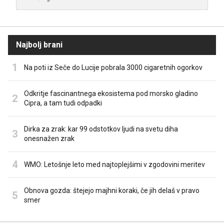
Najbolj brani
Na poti iz Seče do Lucije pobrala 3000 cigaretnih ogorkov
Odkritje fascinantnega ekosistema pod morsko gladino
Cipra, a tam tudi odpadki
Dirka za zrak: kar 99 odstotkov ljudi na svetu diha
onesnažen zrak
WMO: Letošnje leto med najtoplejšimi v zgodovini meritev
Obnova gozda: štejejo majhni koraki, če jih delaš v pravo
smer