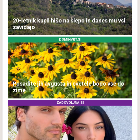
20-letnik kupil hišo na slepo in danes mu vsi
zavidajo
DOMINVRT.SI
Posadite jih avgusta in cvetele bodo vse do
zime
ZADOVOLJNA.SI