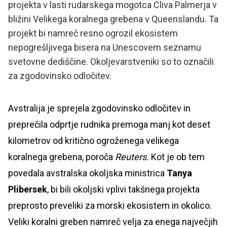
projekta v lasti rudarskega mogotca Cliva Palmerja v
bližini Velikega koralnega grebena v Queenslandu. Ta
projekt bi namreč resno ogrozil ekosistem
nepogrešljivega bisera na Unescovem seznamu
svetovne dediščine. Okoljevarstveniki so to označili
za zgodovinsko odločitev.
Avstralija je sprejela zgodovinsko odločitev in
preprečila odprtje rudnika premoga manj kot deset
kilometrov od kritično ogroženega velikega
koralnega grebena, poroča
Reuters.
Kot je ob tem
povedala avstralska okoljska ministrica
Tanya
Plibersek
, bi bili okoljski vplivi takšnega projekta
preprosto preveliki za morski ekosistem in okolico.
Veliki koralni greben namreč velja za enega največjih