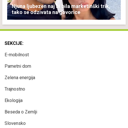
Njuna ljubezen naj bi bila marketinški trik,
tako se odzivata na govorice
SEKCIJE:
E-mobilnost
Pametni dom
Zelena energija
Trajnostno
Ekologija
Beseda o Zemlji
Slovensko