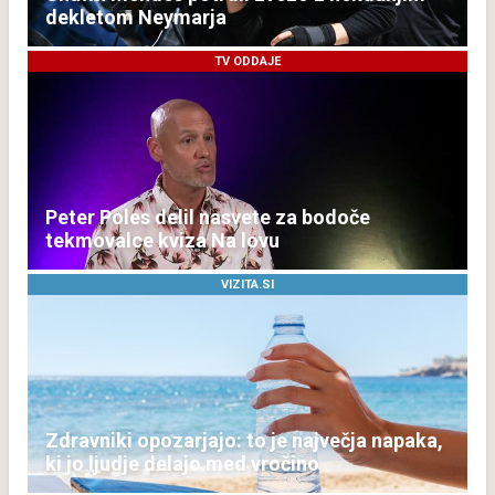
dekletom Neymarja
TV ODDAJE
Peter Poles delil nasvete za bodoče
tekmovalce kviza Na lovu
VIZITA.SI
Zdravniki opozarjajo: to je največja napaka,
ki jo ljudje delajo med vročino