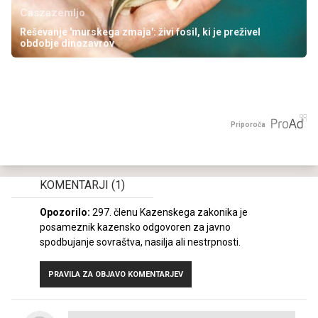
Caszazemljo
Reševanje 'murskega zmaja': živi fosil, ki je preživel
obdobje dinozavrov
Priporoča
KOMENTARJI
(1)
Opozorilo:
297. členu Kazenskega zakonika je
posameznik kazensko odgovoren za javno
spodbujanje sovraštva, nasilja ali nestrpnosti.
PRAVILA ZA OBJAVO KOMENTARJEV