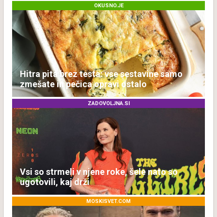
OKUSNO.JE
Hitra pita brez testa: vse sestavine samo
zmešate in pečica opravi ostalo
ZADOVOLJNA.SI
Vsi so strmeli v njene roke, šele nato so
ugotovili, kaj drži
MOSKISVET.COM