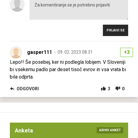
PRIJAVI SE
gasper111
+3
09. 02. 2023 08.31
Lepo!! Še posebej, ker ni podlegla lobijem. V Sloveniji
bi vsekemu padlo par deset tisoč evrov in vsa vrata bi
bila odprta.
ODGOVORI
3
0
Anketa
ARHIV ANKET