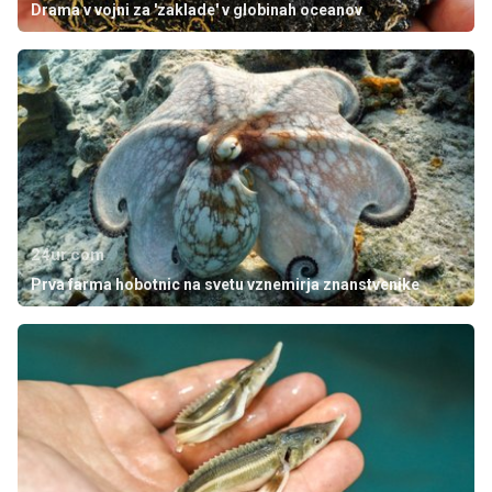
Drama v vojni za 'zaklade' v globinah oceanov
24ur.com
Prva farma hobotnic na svetu vznemirja znanstvenike