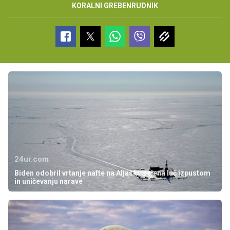
KORALNI GREBEN
RUDNIK
24ur.com
Biden odobril vrtanje nafte na Aljaski: zelena luč izpustom
in uničevanju narave