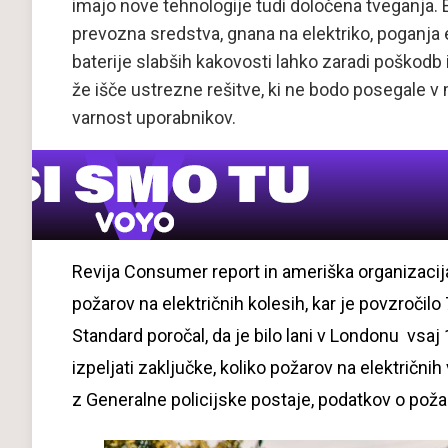
imajo nove tehnologije tudi določena tveganja. E
prevozna sredstva, gnana na elektriko, poganja e
baterije slabših kakovosti lahko zaradi poškodb 
že išče ustrezne rešitve, ki ne bodo posegale v 
varnost uporabnikov.
Revija Consumer report in ameriška organizacij
požarov na električnih kolesih, kar je povzročil
Standard poročal, da je bilo lani v Londonu vsaj
izpeljati zaključke, koliko požarov na električnih 
z Generalne policijske postaje, podatkov o požar