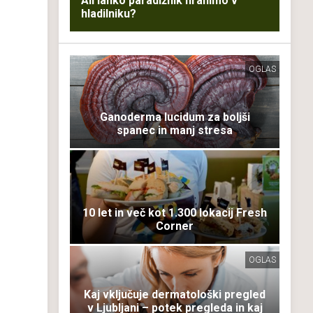
Ali lahko paradižnik hranimo v
hladilniku?
OGLAS
Ganoderma lucidum za boljši
spanec in manj stresa
10 let in več kot 1.300 lokacij Fresh
Corner
OGLAS
Kaj vključuje dermatološki pregled
v Ljubljani – potek pregleda in kaj