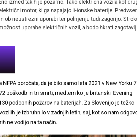
no izmed takih je požarno. Tako električna vozila kot dru
lektrični motor, ki ga napajajo li-ionske baterije. Predvs
in ob neustrezni uporabi ter polnjenju tudi zagorijo. Strok
možnost uporabe električnih vozil, a bodo hkrati zagotavlj
a NFPA poročata, da je bilo samo leta 2021 v New Yorku 7
o 72 poškodb in tri smrti, medtem ko je britanski Evening
 130 podobnih požarov na baterijah. Za Slovenijo je težko
vozilih je izbruhnilo v zadnjih letih, saj, kot so nam odgovo
ih ne vodijo na ta način.