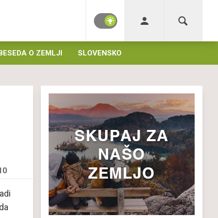
BESEDA O ZEMLJI
SLOVENSKO
10
adi
 da