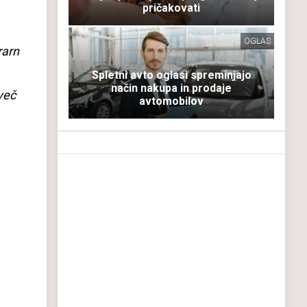
pričakovati
OGLAS
rarn
Spletni avto oglasi spreminjajo
način nakupa in prodaje
več
avtomobilov