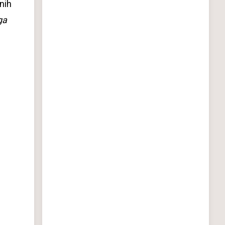
nih
ga