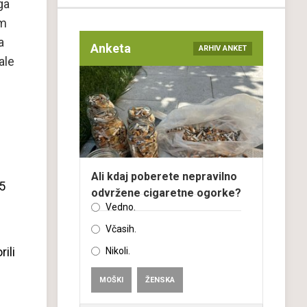
ga
em
a
Anketa
ARHIV ANKET
ale
Ali kdaj poberete nepravilno
5
odvržene cigaretne ogorke?
Vedno.
Včasih.
rili
Nikoli.
MOŠKI
ŽENSKA