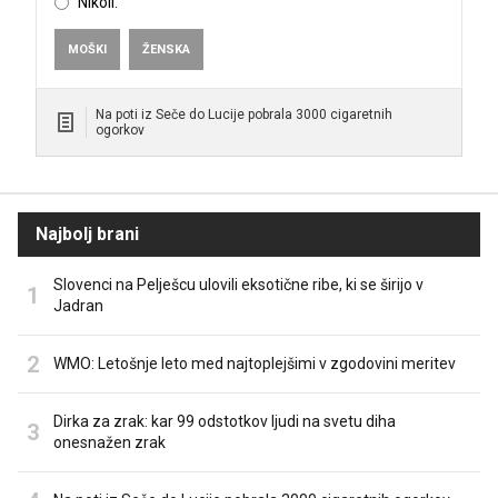
Nikoli.
MOŠKI
ŽENSKA
Na poti iz Seče do Lucije pobrala 3000 cigaretnih
ogorkov
Najbolj brani
Slovenci na Pelješcu ulovili eksotične ribe, ki se širijo v
Jadran
WMO: Letošnje leto med najtoplejšimi v zgodovini meritev
Dirka za zrak: kar 99 odstotkov ljudi na svetu diha
onesnažen zrak