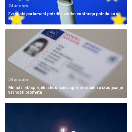
24ur.com
Evropski parlament potrdil uvedbo enotnega polnilnika v
EU
24ur.com
Ministri EU sprejeli izhodišče o spremembah za izboljšanje
varnosti prometa