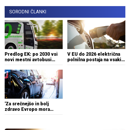
SORODNI ČLANKI
Predlog EK: po 2030 vsi
V EU do 2026 električna
novi mestni avtobusi
polnilna postaja na vsakih
brez izpustov
60 kilometrov
'Za srečnejšo in bolj
zdravo Evropo mora
promet temeljiti na
električnih avtomobilih'