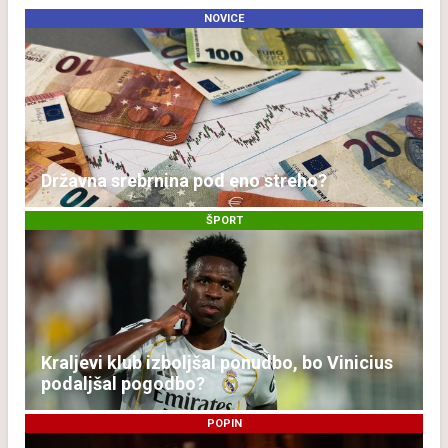
NOVICE
Državna srebrnina pod eno streho?
ŠPORT
Kraljevi klub izboljšal ponudbo, bo Vinicius
podaljšal pogodbo?
POPIN