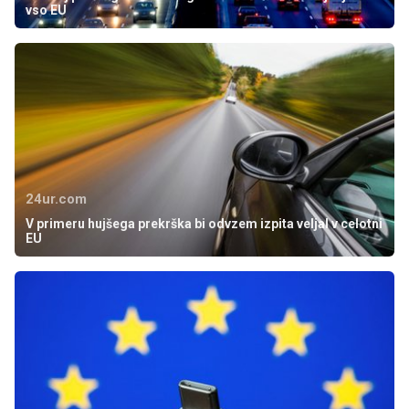
vso EU
24ur.com
V primeru hujšega prekrška bi odvzem izpita veljal v celotni
EU