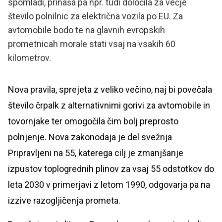
spomladi, prinaša pa npr. tudi določila za večje
število polnilnic za električna vozila po EU. Za
avtomobile bodo te na glavnih evropskih
prometnicah morale stati vsaj na vsakih 60
kilometrov.
Nova pravila, sprejeta z veliko večino, naj bi povečala
število črpalk z alternativnimi gorivi za avtomobile in
tovornjake ter omogočila čim bolj preprosto
polnjenje. Nova zakonodaja je del svežnja
Pripravljeni na 55, katerega cilj je zmanjšanje
izpustov toplogrednih plinov za vsaj 55 odstotkov do
leta 2030 v primerjavi z letom 1990, odgovarja pa na
izzive razogljičenja prometa.