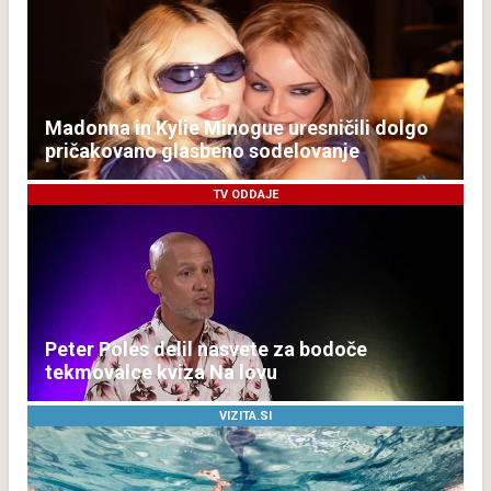
Madonna in Kylie Minogue uresničili dolgo
pričakovano glasbeno sodelovanje
TV ODDAJE
Peter Poles delil nasvete za bodoče
tekmovalce kviza Na lovu
VIZITA.SI