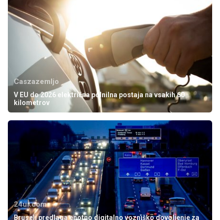
Caszazemljo
V EU do 2026 električna polnilna postaja na vsakih 60
kilometrov
24ur.com
Bruselj predlaga enotno digitalno vozniško dovoljenje za