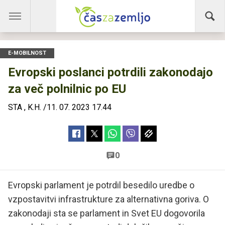
E-MOBILNOST
Evropski poslanci potrdili zakonodajo
za več polnilnic po EU
STA
,
K.H.
/
11. 07. 2023 17.44
0
Evropski parlament je potrdil besedilo uredbe o
vzpostavitvi infrastrukture za alternativna goriva. O
zakonodaji sta se parlament in Svet EU dogovorila