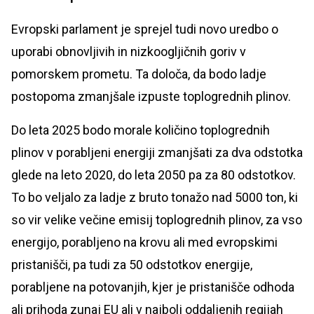
Evropski parlament je sprejel tudi novo uredbo o
uporabi obnovljivih in nizkoogljičnih goriv v
pomorskem prometu. Ta določa, da bodo ladje
postopoma zmanjšale izpuste toplogrednih plinov.
Do leta 2025 bodo morale količino toplogrednih
plinov v porabljeni energiji zmanjšati za dva odstotka
glede na leto 2020, do leta 2050 pa za 80 odstotkov.
To bo veljalo za ladje z bruto tonažo nad 5000 ton, ki
so vir velike večine emisij toplogrednih plinov, za vso
energijo, porabljeno na krovu ali med evropskimi
pristanišči, pa tudi za 50 odstotkov energije,
porabljene na potovanjih, kjer je pristanišče odhoda
ali prihoda zunaj EU ali v najbolj oddaljenih regijah