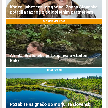
Konec ljubezenske zgodbe: Znana Slovenka
potrdila razhod z dolgoletnim partnerjem
MOSKISVET.COM
Alenka Bratušek spet zaplavala v ledeni
Kokri
BIBALEZE.SI
Pozabite na gnečo ob morju: ta slovenski