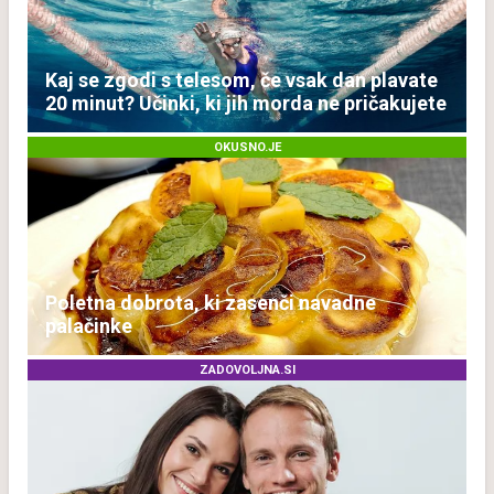
Kaj se zgodi s telesom, če vsak dan plavate
20 minut? Učinki, ki jih morda ne pričakujete
OKUSNO.JE
Poletna dobrota, ki zasenči navadne
palačinke
ZADOVOLJNA.SI