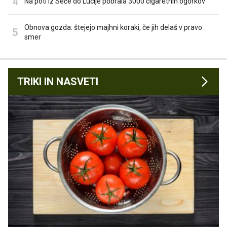
Na poti iz Seče do Lucije pobrala 3000 cigaretnih ogorkov
Obnova gozda: štejejo majhni koraki, če jih delaš v pravo
smer
TRIKI IN NASVETI