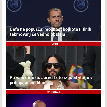
Uefa ne popušča: možnost bojkota Fifinih
tekmovanj še vedno obstaja
POPIN
Po valu obtožb: Jared Leto izgubil vlogo v
prihajajočem filmu
TV ODDAJE