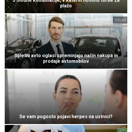
3 modne kombinacije, v katerih nosimo torbe za
plažo
OGLAS
Spletni avto oglasi spreminjajo način nakupa in
prodaje avtomobilov
Se vam pogosto pojavi herpes na ustnici?