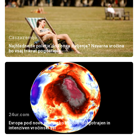
Caszazemljo
Najhladnejše poletje do konca življenja? Nevarna vročina
bo vsaj trikrat pogostejša
24ur.com
Evropa pod novo vročinsko kupolo: dolgotrajen in
intenziven vročinski val