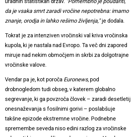
uradnih statistikah držav.
"Pomembno je poudariti,
da je vsaka smrt zaradi vročine nepotrebna: imamo
znanje, orodja in lahko rešimo življenja,"
je dodala.
Tokrat je za intenziven vročinski val kriva vročinska
kupola, ki je nastala nad Evropo. Ta več dni zapored
miruje nad nekim območjem in skrbi za dolgotrajne
vročinske valove.
Vendar pa je, kot poroča
Euronews
, pod
drobnogledom tudi obseg, v katerem globalno
segrevanje, ki ga povzroča človek – zaradi desetletij
onesnaževanja s fosilnimi gorivi – poslabšuje
takšne epizode ekstremne vročine. Podnebne
spremembe seveda niso edini razlog za vročinske