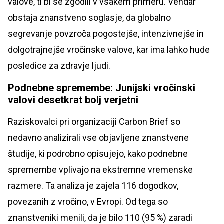
valove, ti bi se zgodili v vsakem primeru. Vendar
obstaja znanstveno soglasje, da globalno
segrevanje povzroča pogostejše, intenzivnejše in
dolgotrajnejše vročinske valove, kar ima lahko hude
posledice za zdravje ljudi.
Podnebne spremembe: Junijski vročinski
valovi desetkrat bolj verjetni
Raziskovalci pri organizaciji Carbon Brief so
nedavno analizirali vse objavljene znanstvene
študije, ki podrobno opisujejo, kako podnebne
spremembe vplivajo na ekstremne vremenske
razmere. Ta analiza je zajela 116 dogodkov,
povezanih z vročino, v Evropi. Od tega so
znanstveniki menili, da je bilo 110 (95 %) zaradi