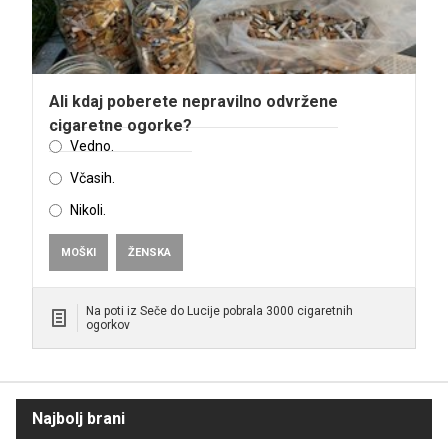
Ali kdaj poberete nepravilno odvržene
cigaretne ogorke?
Vedno.
Včasih.
Nikoli.
MOŠKI
ŽENSKA
Na poti iz Seče do Lucije pobrala 3000 cigaretnih
ogorkov
Najbolj brani