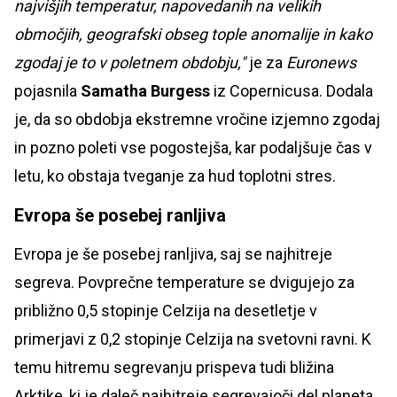
najvišjih temperatur, napovedanih na velikih
območjih, geografski obseg tople anomalije in kako
zgodaj je to v poletnem obdobju,"
je za
Euronews
pojasnila
Samatha Burgess
iz
Copernicusa. Dodala
je, da so obdobja ekstremne vročine izjemno zgodaj
in pozno poleti vse pogostejša, kar podaljšuje čas v
letu, ko obstaja tveganje za hud toplotni stres.
Evropa še posebej ranljiva
Evropa je še posebej ranljiva, saj se najhitreje
segreva. Povprečne temperature se dvigujejo za
približno 0,5 stopinje Celzija na desetletje v
primerjavi z 0,2 stopinje Celzija na svetovni ravni. K
temu hitremu segrevanju prispeva tudi bližina
Arktike, ki je daleč najhitreje segrevajoči del planeta,