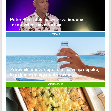
Peter Poles delil nasvete za bodoče
tekmovalce kviza Na lovu
VIZITA.SI
Zdravniki opozarjajo: to je največja napaka,
ki jo ljudje delajo med vročino
OKUSNO.JE