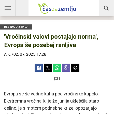
BESEDA O ZEMLJI
'Vročinski valovi postajajo norma',
Evropa še posebej ranljiva
A.K.
/
02. 07. 2025 17.28
1
Evropa se še vedno kuha pod vročinsko kupolo.
Ekstremna vročina, ki je že junija ukleščila staro
celino, je simptom podnebne krize, opozarjajo