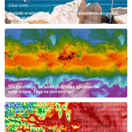
24ur.com
Junijski vročinski val: nekoč izredni vremenski dogodek,
danes stalnica
24ur.com
'Ljudje mislijo, da lahko podnebne spremembe
preprečimo. Tega ne moremo več'