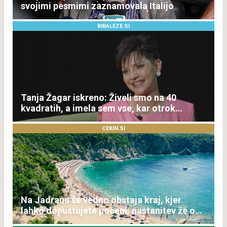
svojimi pesmimi zaznamovala Italijo
BIBALEZE.SI
Tanja Žagar iskreno: Živeli smo na 40
kvadratih, a imela sem vse, kar otrok
potrebuje
CEKIN.SI
Na Jadranu še vedno obstaja kraj, kjer
lahko dopustujete poceni: nastanitev že od
10 evrov, kosilo za pet evrov