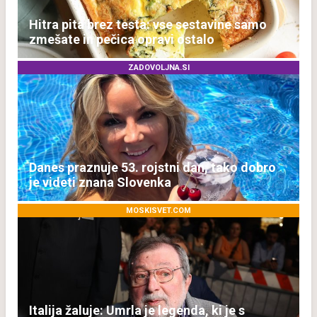
Hitra pita brez testa: vse sestavine samo
zmešate in pečica opravi ostalo
ZADOVOLJNA.SI
Danes praznuje 53. rojstni dan, tako dobro
je videti znana Slovenka
MOSKISVET.COM
Italija žaluje: Umrla je legenda, ki je s