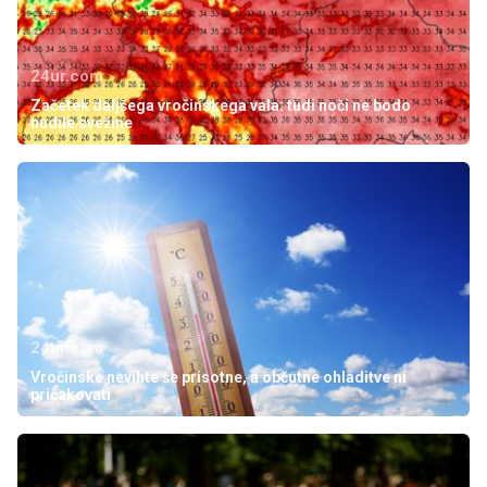
24ur.com
Začetek daljšega vročinskega vala: tudi noči ne bodo
nudile svežine
24ur.com
Vročinske nevihte še prisotne, a občutne ohladitve ni
pričakovati