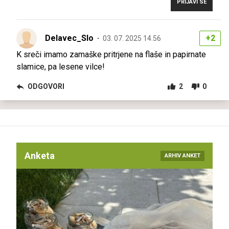
PRIJAVI SE
Delavec_Slo
+2
03. 07. 2025 14.56
K sreči imamo zamaške pritrjene na flaše in papirnate
slamice, pa lesene vilce!
ODGOVORI
2
0
Anketa
ARHIV ANKET