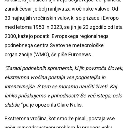
zaradi česar je bolj ranljiva za vročinske valove. Od
30 najhujših vročinskih valov, ki so prizadeli Evropo
med letoma 1950 in 2023, se jih je 23 zgodilo od leta
2000, kažejo podatki Evropskega regionalnega
podnebnega centra Svetovne meteorološke
organizacije (WMO), še piše Euronews.
"Zaradi podnebnih sprememb, ki jih povzroča človek,
ekstremna vročina postaja vse pogostejša in
intenzivnejša. S tem se moramo naučiti živeti. Kaj
lahko pričakujemo v prihodnosti? Še več istega, celo
slabše,"
pa je opozorila Clare Nulis.
Ekstremna vročina, kot smo že pisali, postaja vse
večji javnozdravstveni problem, ki presega vpliv