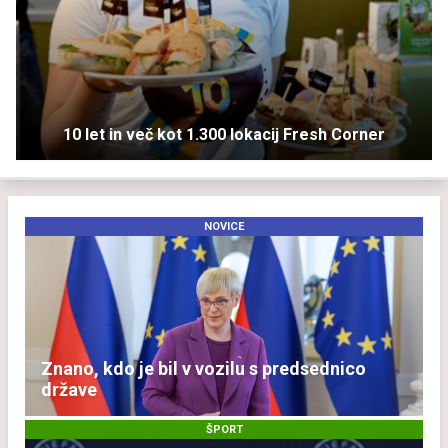
10 let in več kot 1.300 lokacij Fresh Corner
NOVICE
Znano, kdo je bil v vozilu s predsednico
države
ŠPORT