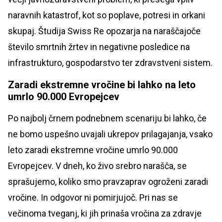
naravnih katastrof, kot so poplave, potresi in orkani
skupaj. Študija Swiss Re opozarja na naraščajoče
število smrtnih žrtev in negativne posledice na
infrastrukturo, gospodarstvo ter zdravstveni sistem.
Zaradi ekstremne vročine bi lahko na leto
umrlo 90.000 Evropejcev
Po najbolj črnem podnebnem scenariju bi lahko, če
ne bomo uspešno uvajali ukrepov prilagajanja, vsako
leto zaradi ekstremne vročine umrlo 90.000
Evropejcev. V dneh, ko živo srebro narašča, se
sprašujemo, koliko smo pravzaprav ogroženi zaradi
vročine. In odgovor ni pomirjujoč. Pri nas se
večinoma tveganj, ki jih prinaša vročina za zdravje