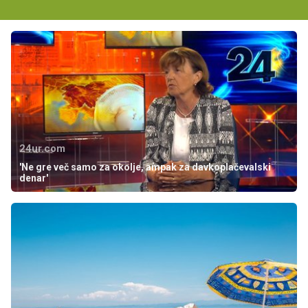
24ur.com
'Ne gre več samo za okolje, ampak za davkoplačevalski
denar'