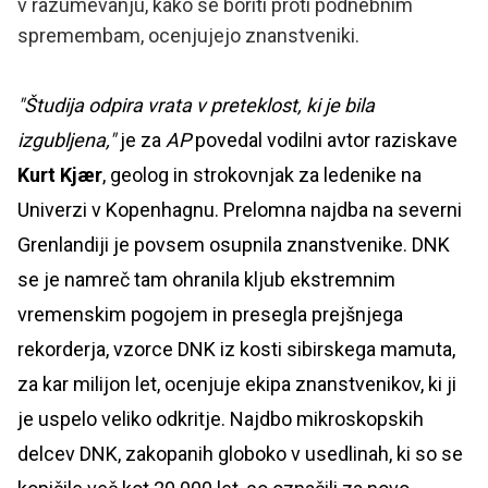
v razumevanju, kako se boriti proti podnebnim
spremembam, ocenjujejo znanstveniki.
"Študija odpira vrata v preteklost, ki je bila
izgubljena,"
je za
AP
povedal vodilni avtor raziskave
Kurt Kjær
, geolog in strokovnjak za ledenike na
Univerzi v Kopenhagnu. Prelomna najdba na severni
Grenlandiji je povsem osupnila znanstvenike. DNK
se je namreč tam ohranila kljub ekstremnim
vremenskim pogojem in presegla prejšnjega
rekorderja, vzorce DNK iz kosti sibirskega mamuta,
za kar milijon let, ocenjuje ekipa znanstvenikov, ki ji
je uspelo veliko odkritje. Najdbo mikroskopskih
delcev DNK, zakopanih globoko v usedlinah, ki so se