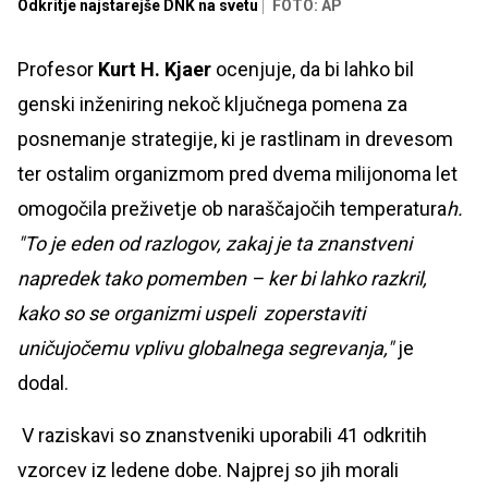
Odkritje najstarejše DNK na svetu
FOTO: AP
Profesor
Kurt H. Kjaer
ocenjuje, da bi lahko bil
genski inženiring nekoč ključnega pomena za
posnemanje strategije, ki je rastlinam in drevesom
ter ostalim organizmom pred dvema milijonoma let
omogočila preživetje ob naraščajočih temperatura
h.
"To je eden od razlogov, zakaj je ta znanstveni
napredek tako pomemben – ker bi lahko razkril,
kako so se organizmi uspeli zoperstaviti
uničujočemu vplivu globalnega segrevanja,"
je
dodal.
V raziskavi so znanstveniki uporabili 41 odkritih
vzorcev iz ledene dobe. Najprej so jih morali