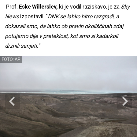
Prof.
Eske Willerslev,
ki je vodil raziskavo, je za
Sky
News
izpostavil: "
DNK se lahko hitro razgradi, a
dokazali smo, da lahko ob pravih okoliščinah zdaj
potujemo dlje v preteklost, kot smo si kadarkoli
drznili sanjati."
FOTO: AP