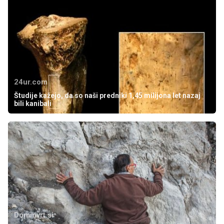
24ur.com
Študije kažejo, da so naši predniki 1,45 milijona let nazaj
bili kanibali
Dominvrt.si