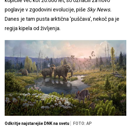
kopičile več kot 20.000 let, so označili za novo
poglavje v zgodovini evolucije, piše
Sky News.
Danes je tam pusta arktična 'puščava', nekoč pa je
regija kipela od življenja.
Odkritje najstarejše DNK na svetu
FOTO: AP