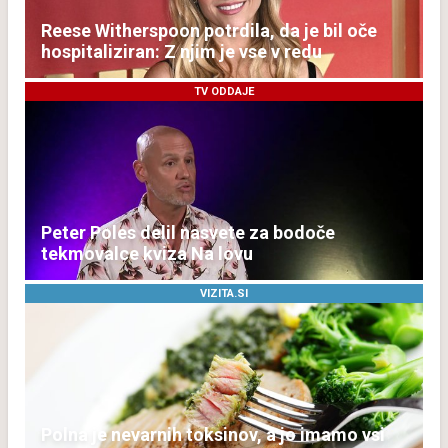
Reese Witherspoon potrdila, da je bil oče
hospitaliziran: Z njim je vse v redu
TV ODDAJE
Peter Poles delil nasvete za bodoče
tekmovalce kviza Na lovu
VIZITA.SI
Polna je nevarnih toksinov, a jo imamo vsi