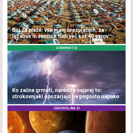
Boj za plaže: vse manj brezplačnih, za
ležalnik in senčnik tudi več kot 40 evrov
DOMINVRT.SI
Ko začne grmeti, naredite najprej to:
strokovnjaki opozarjajo na pogosto napako
ZADOVOLJNA.SI