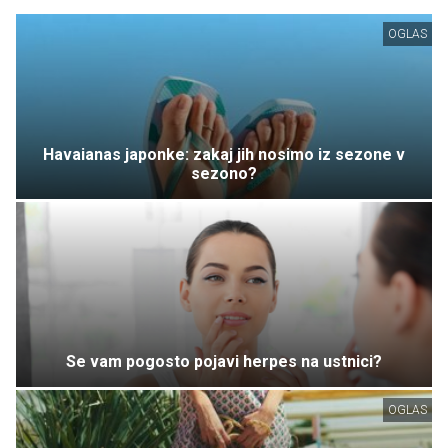
OGLAS
Havaianas japonke: zakaj jih nosimo iz sezone v
sezono?
Se vam pogosto pojavi herpes na ustnici?
OGLAS