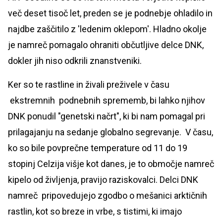
več deset tisoč let, preden se je podnebje ohladilo in
najdbe zaščitilo z 'ledenim oklepom'. Hladno okolje
je namreč pomagalo ohraniti občutljive delce DNK,
dokler jih niso odkrili znanstveniki.
Ker so te rastline in živali preživele v času
ekstremnih podnebnih sprememb, bi lahko njihov
DNK ponudil "genetski načrt", ki bi nam pomagal pri
prilagajanju na sedanje globalno segrevanje. V času,
ko so bile povprečne temperature od 11 do 19
stopinj Celzija višje kot danes, je to območje namreč
kipelo od življenja, pravijo raziskovalci. Delci DNK
namreč pripovedujejo zgodbo o mešanici arktičnih
rastlin, kot so breze in vrbe, s tistimi, ki imajo