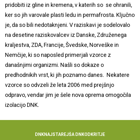
pridobiti iz gline in kremena, v katerih so se ohranili,
ker so jih varovale plasti ledu in permafrosta. Ključno
je, da so bili nedotaknjeni. V raziskavi je sodelovalo
na desetine raziskovalcev iz Danske, Združenega
kraljestva, ZDA, Francije, Švedske, Norveške in
Nemčije, ki so naposled primerjali vzorce z
današnjimi organizmi. Našli so dokaze o
predhodnikih vrst, ki jih poznamo danes. Nekatere
vzorce so odvzeli že leta 2006 med prejšnjo
odpravo, vendar jim je šele nova oprema omogočila
izolacijo DNK.
DNK
NAJSTAREJŠA DNK
ODKRITJE