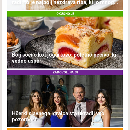
radi: to je najbolj nezdrava riba, ki jo mnogi
redno uživajo
OKUSNO.JE
Bolj sočno kot jogurtovo: poletno pecivo, ki
vedno uspe
ZADOVOLJNA.SI
Hčerki slavnega igralca sta ukradli vso
pozornost