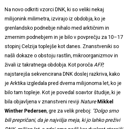
Na novo odkriti vzorci DNK, ki so veliki nekaj
milijonink milimetra, izvirajo iz obdobja, ko je
grenlandsko podnebje nihalo med arktičnim in
zmernim podnebjem in je bilo v povprečju za 10–17
stopinj Celzija toplejše kot danes. Znanstveniki so
našli dokaze o obstoju rastlin, mikroorganizmov in
živali iz takratnega obdobja. Kot poroča
AFP,
najstarejša sekvencirana DNK doslej razkriva, kako
je Arktika izgledala pred dvema milijonoma let, ko je
bilo tam topleje. Kot je povedal soavtor študije, ki je
bila objavljena v znanstveni reviji
Nature
Mikkel
Winther Pedersen
, gre za velik preboj:
"Dolgo smo
bili prepričani, da je najvišja meja, ki jo lahko preživi