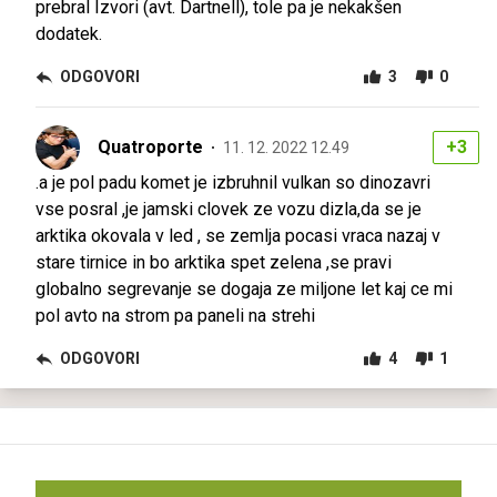
prebral Izvori (avt. Dartnell), tole pa je nekakšen
dodatek.
ODGOVORI
3
0
Quatroporte
+3
11. 12. 2022 12.49
.a je pol padu komet je izbruhnil vulkan so dinozavri
vse posral ,je jamski clovek ze vozu dizla,da se je
arktika okovala v led , se zemlja pocasi vraca nazaj v
stare tirnice in bo arktika spet zelena ,se pravi
globalno segrevanje se dogaja ze miljone let kaj ce mi
pol avto na strom pa paneli na strehi
ODGOVORI
4
1