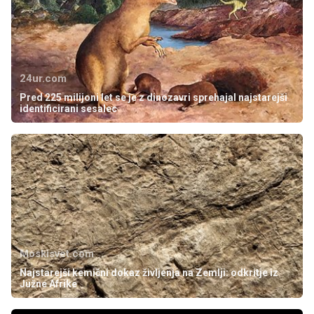
24ur.com
Pred 225 milijoni let se je z dinozavri sprehajal najstarejši
identificirani sesalec
Moskisvet.com
Najstarejši kemični dokaz življenja na Zemlji: odkritje iz
Južne Afrike