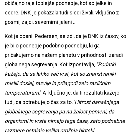
običajno raje toplejše podnebje, kot so jelke in
cedre. DNK je pokazala tudi sledi živali, vključno z
gosmi, zajci, severnimi jeleni ...
Kot je ocenil Pedersen, se zdi, da je DNK iz časov, ko
je bilo podnebje podobno podnebju, ki ga
pričakujemo na našem planetu v prihodnosti zaradi
globalnega segrevanja. Kot izpostavlja,
"Podatki
kažejo, da se lahko več vrst, kot so znanstveniki
mislili doslej, razvije in prilagodi zelo različnim
temperaturam
." A ključno je, da ti rezultati kažejo
tudi, da potrebujejo čas za to.
"Hitrost današnjega
globalnega segrevanja pa na žalost pomeni, da
organizmi in vrste nimajo tega časa, zato podnebne
razmere ostajajo velika grožnja biotski