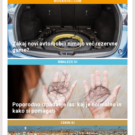
MOSKISVET.COM
Zakaj novi avtomobili nimajo več rezervne
gume?
BIBALEZE.SI
Poporodno izpadanje las: kaj je normalno in
kako si pomagati
CEKIN.SI