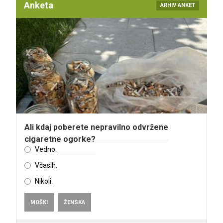
Anketa
ARHIV ANKET
Ali kdaj poberete nepravilno odvržene
cigaretne ogorke?
Vedno.
Včasih.
Nikoli.
MOŠKI
ŽENSKA