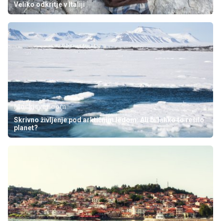
Veliko odkritje v Italiji
Moskisvet.com
Skrivno življenje pod arktičnim ledom: Ali bi lahko to rešilo
planet?