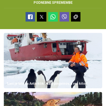
PODNEBNE SPREMEMBE
24ur.com
'Lani je bilo na Antarktiki manj pingvinov, a več kitov'