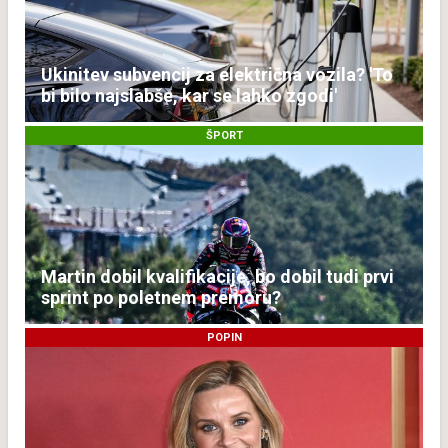
Ukinitev subvencij za električna vozila? 'To
bi bilo najslabše, kar se lahko zgodi'
ŠPORT
Martin dobil kvalifikacije, bo dobil tudi prvi
sprint po poletnem premoru?
POPIN