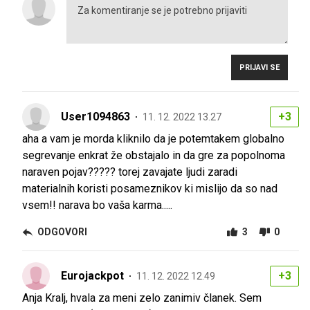
PRIJAVI SE
User1094863
+3
11. 12. 2022 13.27
aha a vam je morda kliknilo da je potemtakem globalno
segrevanje enkrat že obstajalo in da gre za popolnoma
naraven pojav????? torej zavajate ljudi zaradi
materialnih koristi posameznikov ki mislijo da so nad
vsem!! narava bo vaša karma.....
ODGOVORI
3
0
Eurojackpot
+3
11. 12. 2022 12.49
Anja Kralj, hvala za meni zelo zanimiv članek. Sem