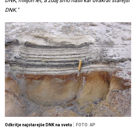
DNK, milijon let, a zdaj smo našli kar dvakrat starejši
DNK."
Odkritje najstarejše DNK na svetu
FOTO: AP