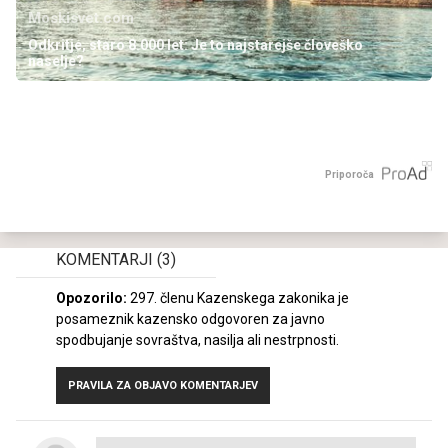
Moskisvet.com
Odkritje, staro 8.000 let: Je to najstarejše človeško
naselje?
Priporoča
KOMENTARJI
(3)
Opozorilo:
297. členu Kazenskega zakonika je
posameznik kazensko odgovoren za javno
spodbujanje sovraštva, nasilja ali nestrpnosti.
PRAVILA ZA OBJAVO KOMENTARJEV