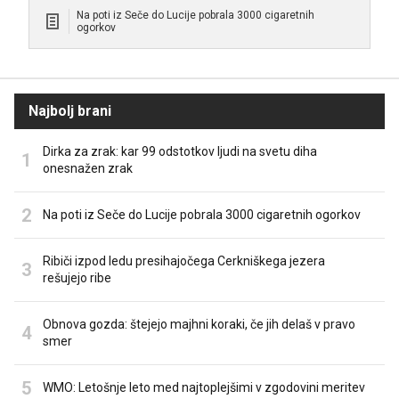
Na poti iz Seče do Lucije pobrala 3000 cigaretnih
ogorkov
Najbolj brani
Dirka za zrak: kar 99 odstotkov ljudi na svetu diha
onesnažen zrak
Na poti iz Seče do Lucije pobrala 3000 cigaretnih ogorkov
Ribiči izpod ledu presihajočega Cerkniškega jezera
rešujejo ribe
Obnova gozda: štejejo majhni koraki, če jih delaš v pravo
smer
WMO: Letošnje leto med najtoplejšimi v zgodovini meritev