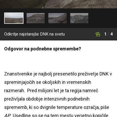
Odkritje najstarejše DNK na svetu
1
/
4
Odgovor na podnebne spremembe?
Znanstvenike je najbolj presenetilo preživetje DNK v
spreminjajočih se okoljskih in vremenskih
razmerah. Pred milijoni let je ta regija namreč
preživljala obdobje intenzivnih podnebnih
sprememb, ki so dvignile temperature ozračja, piše
AP.
Usedline so se na tem mestu verjetno kopičile