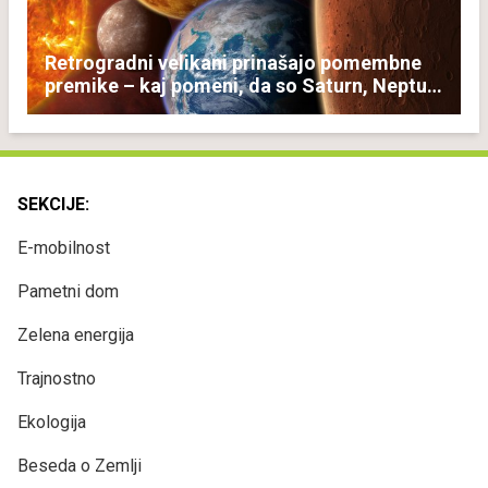
Retrogradni velikani prinašajo pomembne
premike – kaj pomeni, da so Saturn, Neptun
in Pluton hkrati retrogradni?
SEKCIJE:
E-mobilnost
Pametni dom
Zelena energija
Trajnostno
Ekologija
Beseda o Zemlji