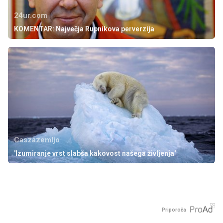
24ur.com
KOMENTAR: Največja Rupnikova perverzija
Caszazemljo
'Izumiranje vrst slabša kakovost našega življenja'
Priporoča