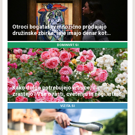
Otroci bogatašev množično prodajajo
družinske zbirke: raje imajo denar kot
umetnine
DOMINVRT.SI
Kako dolgo potrebujejo vrtnice, da
zrastejo? Vse o rasti, cvetenju in negi vrtnic
VIZITA.SI