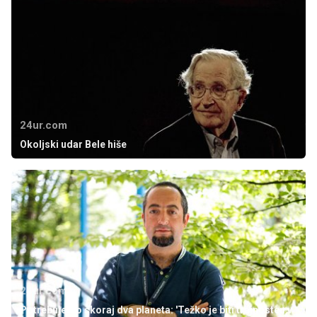
24ur.com
Okoljski udar Bele hiše
24ur.com
Potrebujemo skoraj dva planeta: 'Težko je biti trajnosten v