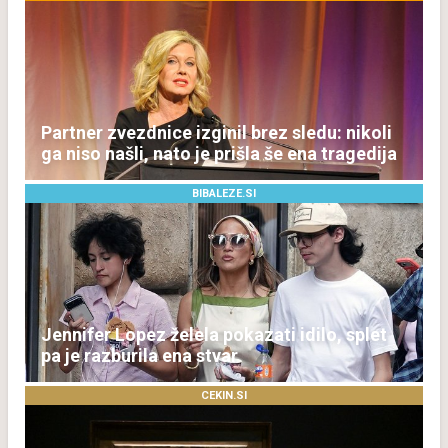
Partner zvezdnice izginil brez sledu: nikoli
ga niso našli, nato je prišla še ena tragedija
BIBALEZE.SI
Jennifer Lopez želela pokazati idilo, splet
pa je razburila ena stvar
CEKIN.SI