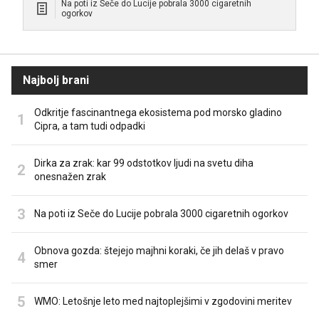
Na poti iz Seče do Lucije pobrala 3000 cigaretnih
ogorkov
Najbolj brani
Odkritje fascinantnega ekosistema pod morsko gladino
Cipra, a tam tudi odpadki
Dirka za zrak: kar 99 odstotkov ljudi na svetu diha
onesnažen zrak
Na poti iz Seče do Lucije pobrala 3000 cigaretnih ogorkov
Obnova gozda: štejejo majhni koraki, če jih delaš v pravo
smer
WMO: Letošnje leto med najtoplejšimi v zgodovini meritev