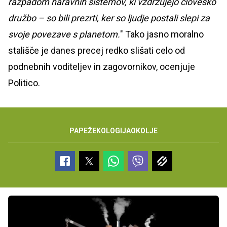
razpadom naravnih sistemov, ki vzdržujejo človeško
družbo – so bili prezrti, ker so ljudje postali slepi za
svoje povezave s planetom.
" Tako jasno moralno
stališče je danes precej redko slišati celo od
podnebnih voditeljev in zagovornikov, ocenjuje
Politico.
PAPEŽ
EKOLOGIJA
OKOLJE