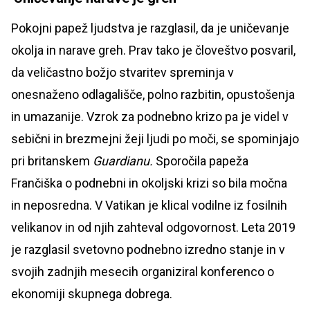
Pokojni papež ljudstva je razglasil, da je uničevanje
okolja in narave greh. Prav tako je človeštvo posvaril,
da veličastno božjo stvaritev spreminja v
onesnaženo odlagališče, polno razbitin, opustošenja
in umazanije. Vzrok za podnebno krizo pa je videl v
sebični in brezmejni žeji ljudi po moči, se spominjajo
pri britanskem
Guardianu.
Sporočila papeža
Frančiška o podnebni in okoljski krizi so bila močna
in neposredna. V Vatikan je klical vodilne iz fosilnih
velikanov in od njih zahteval odgovornost. Leta 2019
je razglasil svetovno podnebno izredno stanje in v
svojih zadnjih mesecih organiziral konferenco o
ekonomiji skupnega dobrega.