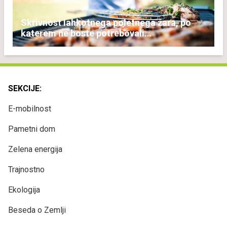
Skrivnost lahkotnega poletnega žara, po
katerem ne boste potrebovali
popoldanskega spanca
SEKCIJE:
E-mobilnost
Pametni dom
Zelena energija
Trajnostno
Ekologija
Beseda o Zemlji