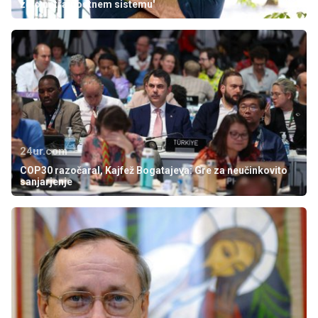
zelo netrajnostnem sistemu'
24ur.com
COP30 razočaral, Kajfež Bogatajeva: Gre za neučinkovito
sanjarjenje