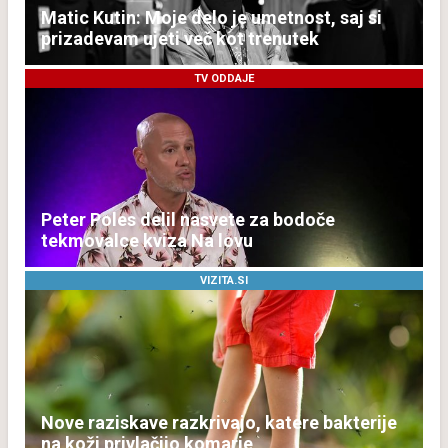
Matic Kutin: Moje delo je umetnost, saj si
prizadevam ujeti več kot trenutek
TV ODDAJE
Peter Poles delil nasvete za bodoče
tekmovalce kviza Na lovu
VIZITA.SI
Nove raziskave razkrivajo, katere bakterije
na koži privlačijo komarje