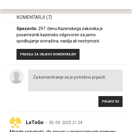
KOMENTARJI
(7)
Opozorilo:
297. členu Kazenskega zakonika je
posameznik kazensko odgovoren za javno
spodbujanje sovraštva, nasilja ali nestrpnosti.
PRAVILA ZA OBJAVO KOMENTARJEV
PRIJAVI SE
LoToGo
30. 04. 2025 21.24
Menda razumete, da govori v prenesenuem pomenu.