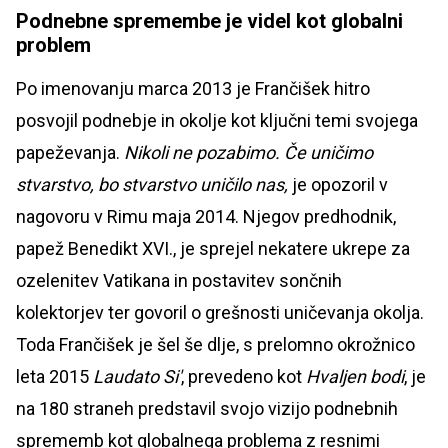
Podnebne spremembe je videl kot globalni
problem
Po imenovanju marca 2013 je Frančišek hitro
posvojil podnebje in okolje kot ključni temi svojega
papeževanja.
Nikoli ne pozabimo. Če uničimo
stvarstvo, bo stvarstvo uničilo nas,
je opozoril v
nagovoru v Rimu maja 2014. Njegov predhodnik,
papež Benedikt XVI., je sprejel nekatere ukrepe za
ozelenitev Vatikana in postavitev sončnih
kolektorjev ter govoril o grešnosti uničevanja okolja.
Toda Frančišek je šel še dlje, s prelomno okrožnico
leta 2015
Laudato Si'
, prevedeno kot
Hvaljen bodi
, je
na 180 straneh predstavil svojo vizijo podnebnih
sprememb kot globalnega problema z resnimi