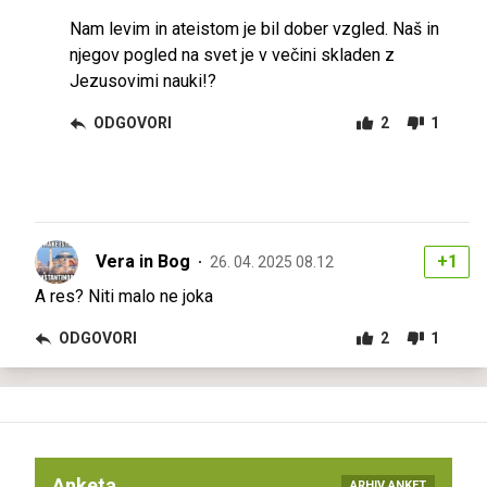
Nam levim in ateistom je bil dober vzgled. Naš in
njegov pogled na svet je v večini skladen z
Jezusovimi nauki!?
ODGOVORI
2
1
Vera in Bog
+1
26. 04. 2025 08.12
A res? Niti malo ne joka
ODGOVORI
2
1
Anketa
ARHIV ANKET