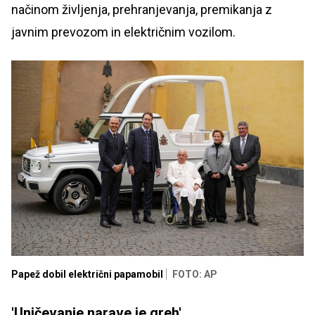
načinom življenja, prehranjevanja, premikanja z
javnim prevozom in električnim vozilom.
Papež dobil električni papamobil
FOTO: AP
'Uničevanje narave je greh'