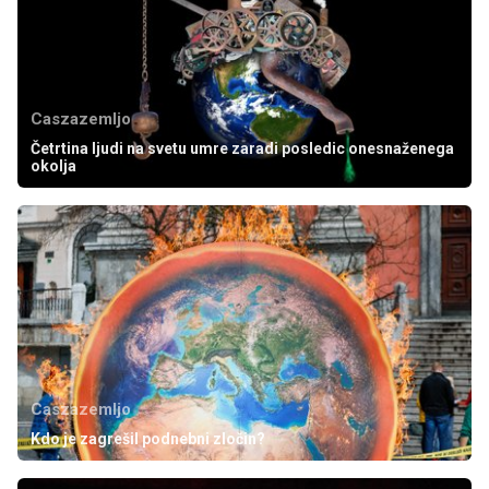
Caszazemljo
Četrtina ljudi na svetu umre zaradi posledic onesnaženega
okolja
Caszazemljo
Kdo je zagrešil podnebni zločin?