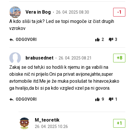
Vera in Bog
-1
26. 04. 2025 08.30
A kdo sliši ta jok? Led se topi mogoče iz čist drugih
vzrokov
ODGOVORI
2
3
brabusednet
+8
26. 04. 2025 08.21
Zakaj se od teh,ki so hodili k njemu in ga vabili na
obiske nič ni prijelo.Oni pa privat avijone,jahte,super
avtomobile itd.Me je že muka poslušat te hinavce,kako
ga hvalijo,da bi si pa kdo vzgled vzel pa ni govora.
ODGOVORI
9
1
M_teoretik
+1
26. 04. 2025 10.26