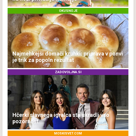
OKUSNO.JE
Najmehkejši domači kruhki: priprava v ponvi
je trik za popoln rezultat
ZADOVOLJNA.SI
Hčerki slavnega igralca sta ukradli vso
pozornost
MOSKISVET.COM