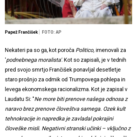
Papež Frančišek
FOTO: AP
Nekateri pa so ga, kot poroča
Politico,
imenovali za
'
podnebnega moralista'
. Kot so zapisali, je v tednih
pred svojo smrtjo Frančišek ponavljal desetletje
staro prošnjo za odmik od Trumpovega pohlepa in
levega ekonomskega racionalizma. Kot je zapisal v
Laudatu Si: "
Ne more biti prenove našega odnosa z
naravo brez prenove človeštva samega. Ozek kult
tehnokracije in napredka je zavladal pokrajini
človeške misli. Negativni stranski učinki – vključno z