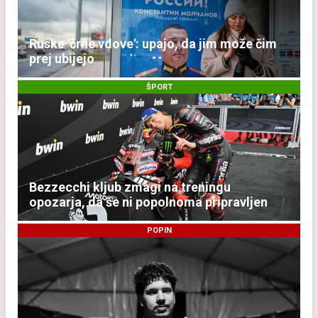
Ruske 'črne vdove': upajo, da jim može čim
prej ubijejo
ŠPORT
Bezzecchi kljub zmagi na treningu
opozarja, da še ni popolnoma pripravljen
POPIN