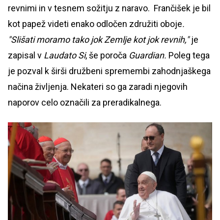
revnimi in v tesnem sožitju z naravo. Frančišek je bil
kot papež videti enako odločen združiti oboje
.
"Slišati moramo tako jok Zemlje kot jok revnih,"
je
zapisal v
Laudato Si
, še poroča
Guardian.
Poleg tega
je pozval k širši družbeni spremembi zahodnjaškega
načina življenja. Nekateri so ga zaradi njegovih
naporov celo označili za preradikalnega.