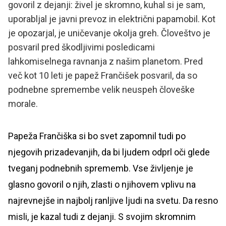
govoril z dejanji: živel je skromno, kuhal si je sam,
uporabljal je javni prevoz in električni papamobil. Kot
je opozarjal, je uničevanje okolja greh. Človeštvo je
posvaril pred škodljivimi posledicami
lahkomiselnega ravnanja z našim planetom. Pred
več kot 10 leti je papež Frančišek posvaril, da so
podnebne spremembe velik neuspeh človeške
morale.
Papeža Frančiška si bo svet zapomnil tudi po
njegovih prizadevanjih, da bi ljudem odprl oči glede
tveganj podnebnih sprememb. Vse življenje je
glasno govoril o njih, zlasti o njihovem vplivu na
najrevnejše in najbolj ranljive ljudi na svetu. Da resno
misli, je kazal tudi z dejanji. S svojim skromnim