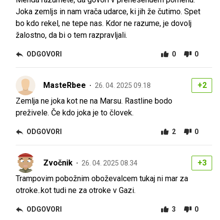
Joka zemljs in nam vrača udarce, ki jih že čutimo. Spet
bo kdo rekel, ne tepe nas. Kdor ne razume, je dovolj
žalostno, da bi o tem razpravljali.
ODGOVORI
0
0
MasteRbee
+2
26. 04. 2025 09.18
Zemlja ne joka kot ne na Marsu. Rastline bodo
preživele. Če kdo joka je to človek.
ODGOVORI
2
0
Zvočnik
+3
26. 04. 2025 08.34
Trampovim pobožnim oboževalcem tukaj ni mar za
otroke..kot tudi ne za otroke v Gazi.
ODGOVORI
3
0