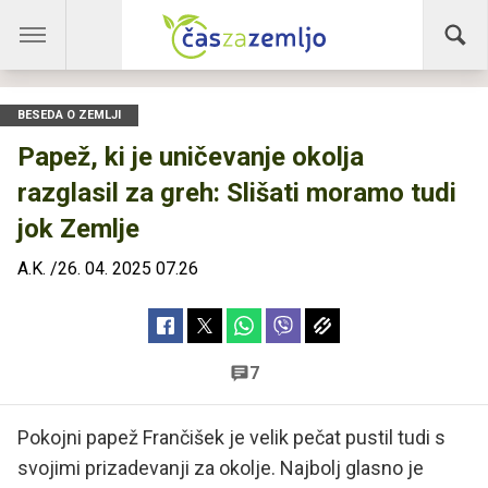
BESEDA O ZEMLJI
Papež, ki je uničevanje okolja
razglasil za greh: Slišati moramo tudi
jok Zemlje
A.K.
/
26. 04. 2025 07.26
7
Pokojni papež Frančišek je velik pečat pustil tudi s
svojimi prizadevanji za okolje. Najbolj glasno je