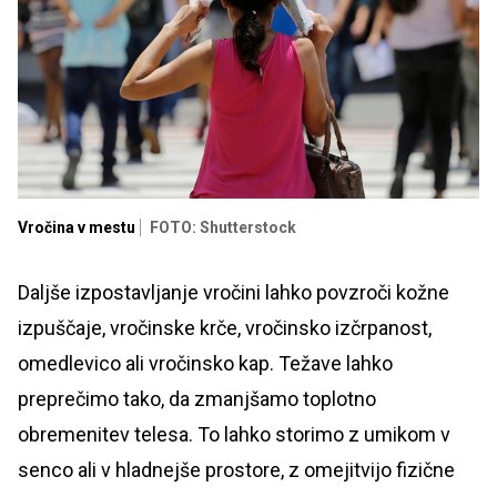
Vročina v mestu
FOTO: Shutterstock
Daljše izpostavljanje vročini lahko povzroči kožne
izpuščaje, vročinske krče, vročinsko izčrpanost,
omedlevico ali vročinsko kap. Težave lahko
preprečimo tako, da zmanjšamo toplotno
obremenitev telesa. To lahko storimo z umikom v
senco ali v hladnejše prostore, z omejitvijo fizične