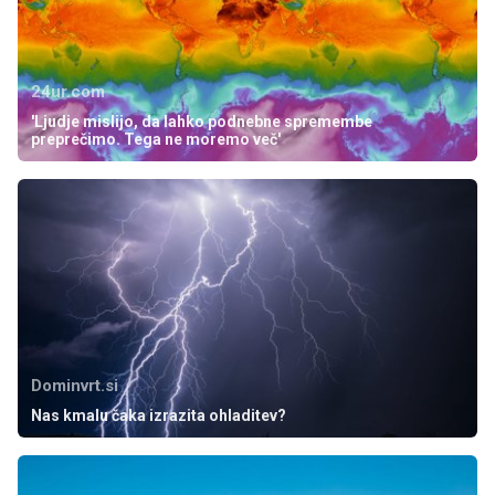
24ur.com
'Ljudje mislijo, da lahko podnebne spremembe
preprečimo. Tega ne moremo več'
Dominvrt.si
Nas kmalu čaka izrazita ohladitev?