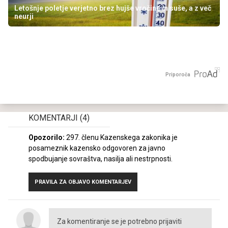
Letošnje poletje verjetno brez hujše vročine in suše, a z več
neurji
Priporoča
KOMENTARJI
(4)
Opozorilo:
297. členu Kazenskega zakonika je
posameznik kazensko odgovoren za javno
spodbujanje sovraštva, nasilja ali nestrpnosti.
PRAVILA ZA OBJAVO KOMENTARJEV