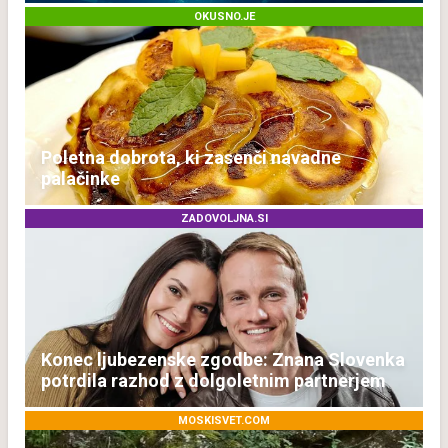
OKUSNO.JE
Poletna dobrota, ki zasenči navadne
palačinke
ZADOVOLJNA.SI
Konec ljubezenske zgodbe: Znana Slovenka
potrdila razhod z dolgoletnim partnerjem
MOSKISVET.COM