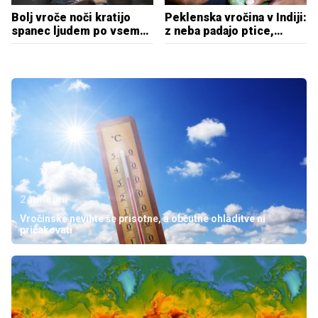
Bolj vroče noči kratijo
Peklenska vročina v Indiji:
spanec ljudem po vsem
z neba padajo ptice,
svetu
izpadi elektrike ...
24ur.com
Vročinske nevihte še prisotne, a občutne ohladitve ni
pričakovati