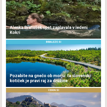
Alenka Bratušek spet zaplavala v ledeni
Kokri
BIBALEZE.SI
Pozabite na gnečo ob morju: ta slovenski
kotiček je pravi raj za družine
CEKIN.SI