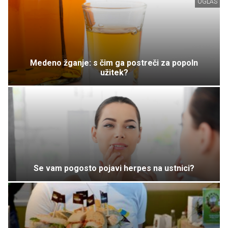
OGLAS
Medeno žganje: s čim ga postreči za popoln
užitek?
Se vam pogosto pojavi herpes na ustnici?