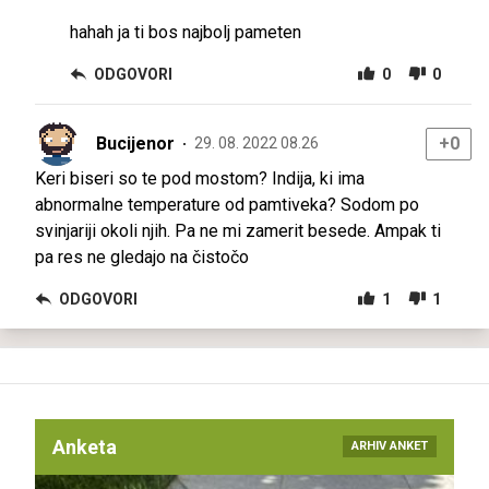
hahah ja ti bos najbolj pameten
ODGOVORI
0
0
Bucijenor
+0
29. 08. 2022 08.26
Keri biseri so te pod mostom? Indija, ki ima
abnormalne temperature od pamtiveka? Sodom po
svinjariji okoli njih. Pa ne mi zamerit besede. Ampak ti
pa res ne gledajo na čistočo
ODGOVORI
1
1
Anketa
ARHIV ANKET