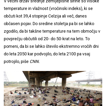
V večini držav srednje zemljepisne širine so visoke
temperature in vlažnost (vročinski indeks), ki se
občuti kot 39,4 stopinje Celzija ali več, danes
občasen pojav. Do sredine stoletja pa bi se lahko
zgodilo, da bi takšne temperature na tem območju v
povprečju občutili od 20- do 50-krat na leto. To
pomeni, da bi se lahko število ekstremno vročih dni
do leta 2050 kar podvojilo, do leta 2100 pa vsaj
potrojilo, piše
CNN.