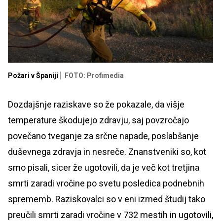
Požari v Španiji
FOTO: Profimedia
Dozdajšnje raziskave so že pokazale, da višje
temperature škodujejo zdravju, saj povzročajo
povečano tveganje za srčne napade, poslabšanje
duševnega zdravja in nesreče. Znanstveniki so, kot
smo pisali, sicer že ugotovili, da je več kot tretjina
smrti zaradi vročine po svetu posledica podnebnih
sprememb. Raziskovalci so v eni izmed študij tako
preučili smrti zaradi vročine v 732 mestih in ugotovili,