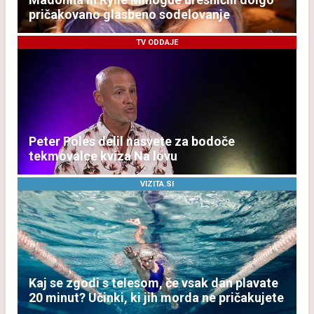
pričakovano glasbeno sodelovanje
TV ODDAJE
Peter Poles delil nasvete za bodoče
tekmovalce kviza Na lovu
VIZITA.SI
Kaj se zgodi s telesom, če vsak dan plavate
20 minut? Učinki, ki jih morda ne pričakujete