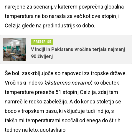
narejene za scenarij, v katerem povprečna globalna
temperatura ne bo narasla za več kot dve stopinji
Celzija glede na predindustrijsko dobo.
PREBERI ŠE
V Indiji in Pakistanu vročina terjala najmanj
90 življenj
Še bolj zaskrbljujoče so napovedi za tropske države.
Vročinski indeks
'ekstremno nevarno',
ko občutek
temperature preseže 51 stopinj Celzija, zdaj tam
namreč le redko zabeležijo. A do konca stoletja se
bodo v tropskem pasu, ki vključuje tudi Indijo, s
takšnimi temperaturami soočali od enega do štirih
tednov na leto, ugotavljajo.