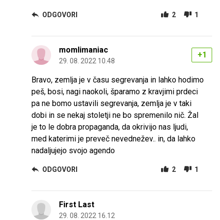
ODGOVORI
2
1
momlimaniac
+1
29. 08. 2022 10.48
Bravo, zemlja je v času segrevanja in lahko hodimo
peš, bosi, nagi naokoli, šparamo z kravjimi prdeci
pa ne bomo ustavili segrevanja, zemlja je v taki
dobi in se nekaj stoletji ne bo spremenilo nič. Žal
je to le dobra propaganda, da okrivijo nas ljudi,
med katerimi je preveč nevednežev.. in, da lahko
nadaljujejo svojo agendo
ODGOVORI
2
1
First Last
29. 08. 2022 16.12