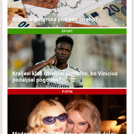
Državna srebrnina pod eno streho?
ŠPORT
Kraljevi klub izboljšal ponudbo, bo Vinicius
podaljšal pogodbo?
POPIN
Madonna in Kylie Minogue uresničili dolgo