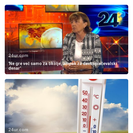
24ur.com
'Ne gre več samo za okolje, ampak za davkoplačevalski
denar'
24ur.com