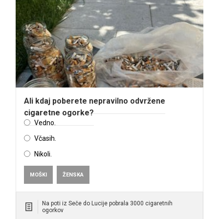
Ali kdaj poberete nepravilno odvržene
cigaretne ogorke?
Vedno.
Včasih.
Nikoli.
MOŠKI
ŽENSKA
Na poti iz Seče do Lucije pobrala 3000 cigaretnih
ogorkov