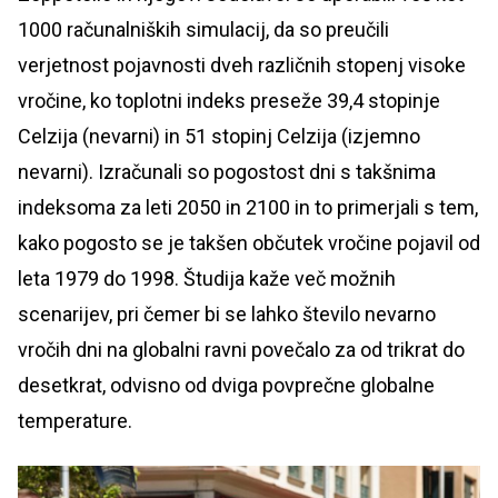
1000 računalniških simulacij, da so preučili
verjetnost pojavnosti dveh različnih stopenj visoke
vročine, ko toplotni indeks preseže 39,4 stopinje
Celzija (nevarni) in 51 stopinj Celzija (izjemno
nevarni). Izračunali so pogostost dni s takšnima
indeksoma za leti 2050 in 2100 in to primerjali s tem,
kako pogosto se je takšen občutek vročine pojavil od
leta 1979 do 1998. Študija kaže več možnih
scenarijev, pri čemer bi se lahko število nevarno
vročih dni na globalni ravni povečalo za od trikrat do
desetkrat, odvisno od dviga povprečne globalne
temperature.