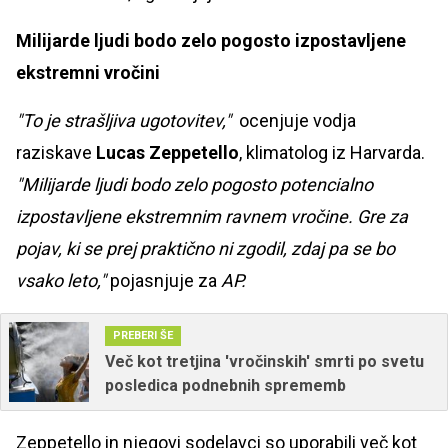
Milijarde ljudi bodo zelo pogosto izpostavljene
ekstremni vročini
"To je strašljiva ugotovitev,"
ocenjuje vodja
raziskave
Lucas Zeppetello
,
klimatolog iz Harvarda.
"Milijarde ljudi bodo zelo pogosto potencialno
izpostavljene ekstremnim ravnem vročine. Gre za
pojav, ki se prej praktično ni zgodil, zdaj pa se bo
vsako leto,"
pojasnjuje za
AP.
PREBERI ŠE
Več kot tretjina 'vročinskih' smrti po svetu
posledica podnebnih sprememb
Zeppetello in njegovi sodelavci so uporabili več kot