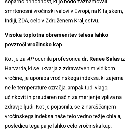
soparno prihodnost, ki jo bodo zaznamovali
smrtonosni vročinski valovi v Evropi, na Kitajskem,
Indiji, ZDA, celo v Združenem Kraljestvu.
Visoka toplotna obremenitev telesa lahko
povzroči vročinsko kap
Kot je za
AP
ocenila profesorica
dr. Renee Salas
iz
Harvarda, ki se ukvarja z zdravstvenim vidikom
vročine, je uporaba vročinskega indeksa, ki zajema
ne le temperature ozračja, ampak tudi vlago,
učinkovit in preudaren način za merjenje vpliva na
zdravje ljudi. Kot je pojasnila, se z naraščanjem
vročinskega indeksa naše telo vedno težje ohlaja,
posledica tega pa je lahko celo vročinska kap.