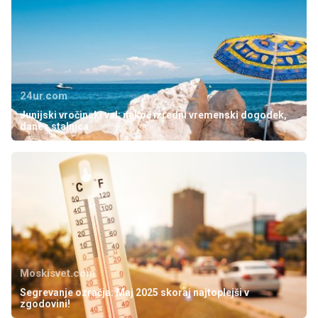
24ur.com
Junijski vročinski val: nekoč izredni vremenski dogodek,
danes stalnica
Moskisvet.com
Segrevanje ozračja: Maj 2025 skoraj najtoplejši v
zgodovini!