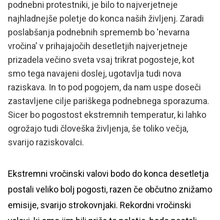
podnebni protestniki, je bilo to najverjetneje
najhladnejše poletje do konca naših življenj. Zaradi
poslabšanja podnebnih sprememb bo 'nevarna
vročina' v prihajajočih desetletjih najverjetneje
prizadela večino sveta vsaj trikrat pogosteje, kot
smo tega navajeni doslej, ugotavlja tudi nova
raziskava. In to pod pogojem, da nam uspe doseči
zastavljene cilje pariškega podnebnega sporazuma.
Sicer bo pogostost ekstremnih temperatur, ki lahko
ogrožajo tudi človeška življenja, še toliko večja,
svarijo raziskovalci.
Ekstremni vročinski valovi bodo do konca desetletja
postali veliko bolj pogosti, razen če občutno znižamo
emisije, svarijo strokovnjaki. Rekordni vročinski