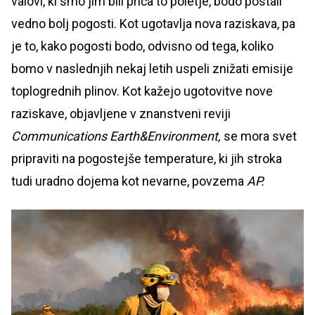
valovi, ki smo jim bili priča to poletje, bodo postali
vedno bolj pogosti. Kot ugotavlja nova raziskava, pa
je to, kako pogosti bodo, odvisno od tega, koliko
bomo v naslednjih nekaj letih uspeli znižati emisije
toplogrednih plinov. Kot kažejo ugotovitve nove
raziskave, objavljene v znanstveni reviji
Communications Earth&Environment,
se mora svet
pripraviti na pogostejše temperature, ki jih stroka
tudi uradno dojema kot nevarne, povzema
AP.