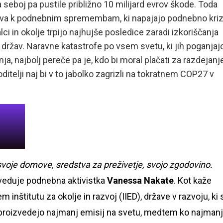
a seboj pa pustile približno 10 milijard evrov škode. Toda
eva k podnebnim spremembam, ki napajajo podnebno kriz
lci in okolje trpijo najhujše posledice zaradi izkoriščanja
 držav. Naravne katastrofe po vsem svetu, ki jih poganjaj
 najbolj pereče pa je, kdo bi moral plačati za razdejanje
ditelji naj bi v to jabolko zagrizli na tokratnem COP27 v
voje domove, sredstva za preživetje, svojo zgodovino.
veduje podnebna aktivistka
Vanessa Nakate
. Kot kaže
 inštitutu za okolje in razvoj (IIED), države v razvoju, ki 
proizvedejo najmanj emisij na svetu, medtem ko najman