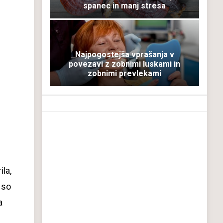
spanec in manj stresa
Najpogostejša vprašanja v
povezavi z zobnimi luskami in
zobnimi prevlekami
la,
 so
a