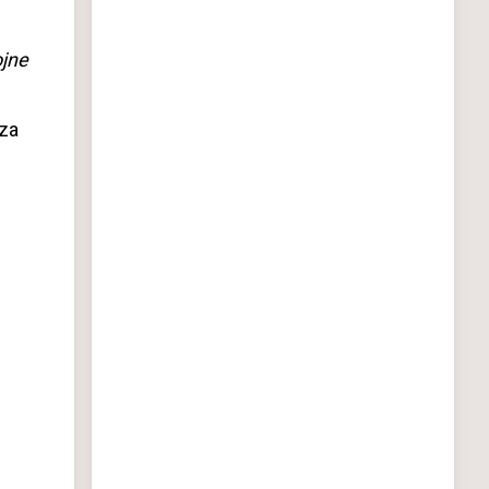
ojne
za