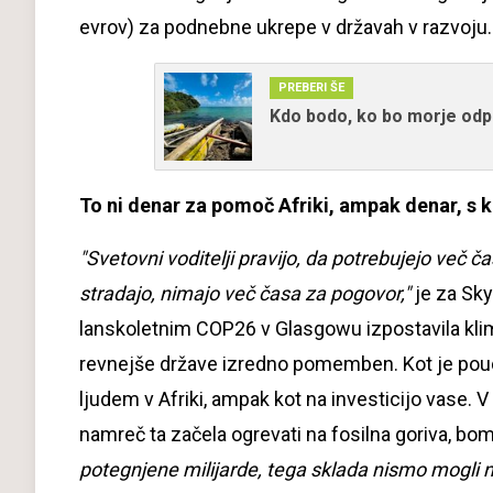
evrov) za podnebne ukrepe v državah v razvoju
PREBERI ŠE
Kdo bodo, ko bo morje odp
To ni denar za pomoč Afriki, ampak denar, s
"Svetovni voditelji pravijo, da potrebujejo več čas
stradajo, nimajo več časa za pogovor,"
je za Sky
lanskoletnim COP26 v Glasgowu izpostavila kli
revnejše države izredno pomemben. Kot je poud
ljudem v Afriki, ampak kot na investicijo vase. 
namreč ta začela ogrevati na fosilna goriva, bomo
potegnjene milijarde, tega sklada nismo mogli n