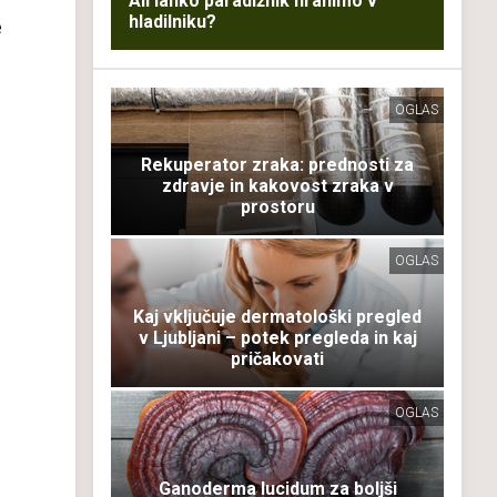
Ali lahko paradižnik hranimo v
hladilniku?
e
OGLAS
Rekuperator zraka: prednosti za
zdravje in kakovost zraka v
prostoru
OGLAS
Kaj vključuje dermatološki pregled
v Ljubljani – potek pregleda in kaj
pričakovati
OGLAS
Ganoderma lucidum za boljši