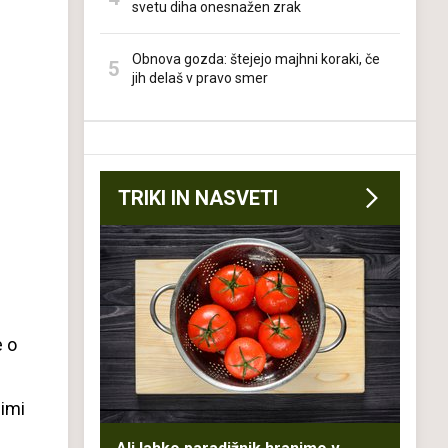
svetu diha onesnažen zrak
Obnova gozda: štejejo majhni koraki, če
jih delaš v pravo smer
TRIKI IN NASVETI
e o
jimi