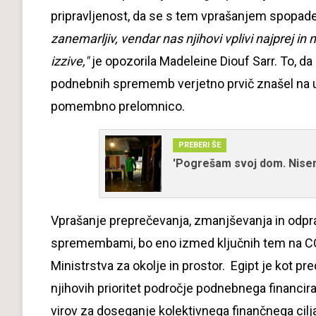
pripravljenost, da se s tem vprašanjem spopad
zanemarljiv, vendar nas njihovi vplivi najprej in
izzive,"
je opozorila Madeleine Diouf Sarr. To, da 
podnebnih sprememb verjetno prvič znašel na
pomembno prelomnico.
PREBERI ŠE
'Pogrešam svoj dom. Nisem
Vprašanje preprečevanja, zmanjševanja in odpra
spremembami, bo eno izmed ključnih tem na COP
Ministrstva za okolje in prostor. Egipt je kot
njihovih prioritet področje podnebnega financir
virov za doseganje kolektivnega finančnega cilja, 