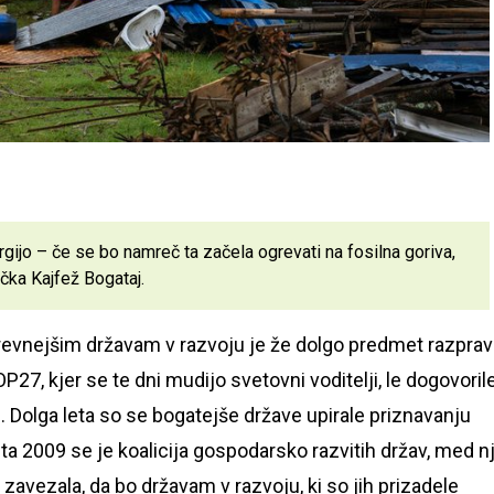
gijo – če se bo namreč ta začela ogrevati na fosilna goriva,
učka Kajfež Bogataj.
evnejšim državam v razvoju je že dolgo predmet razprav
27, kjer se te dni mudijo svetovni voditelji, le dogovoril
. Dolga leta so se bogatejše države upirale priznavanju
a 2009 se je koalicija gospodarsko razvitih držav, med n
 zavezala, da bo državam v razvoju, ki so jih prizadele