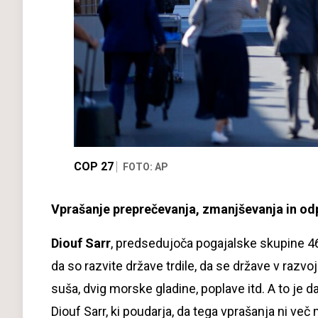
COP 27
FOTO: AP
Vprašanje preprečevanja, zmanjševanja in od
Diouf Sarr
, predsedujoča pogajalske skupine 46
da so razvite države trdile, da se države v razv
suša, dvig morske gladine, poplave itd. A to je d
Diouf Sarr, ki poudarja, da tega vprašanja ni ve