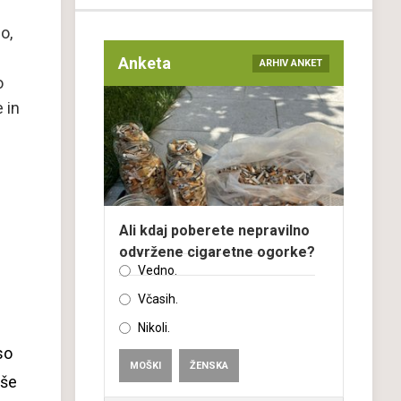
o,
Anketa
ARHIV ANKET
o
 in
Ali kdaj poberete nepravilno
odvržene cigaretne ogorke?
Vedno.
Včasih.
Nikoli.
so
MOŠKI
ŽENSKA
jše