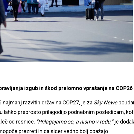
pravljanja izgub in škod prelomno vprašanje na COP26
 najmanj razvitih držav na COP27, je za
Sky News
poudari
oju lahko preprosto prilagodijo podnebnim posledicam, kot
aleč od resnice.
"Prilagajamo se, a nismo v redu,"
je dodal
č mogoče prezreti in da sicer vedno bolj opažajo