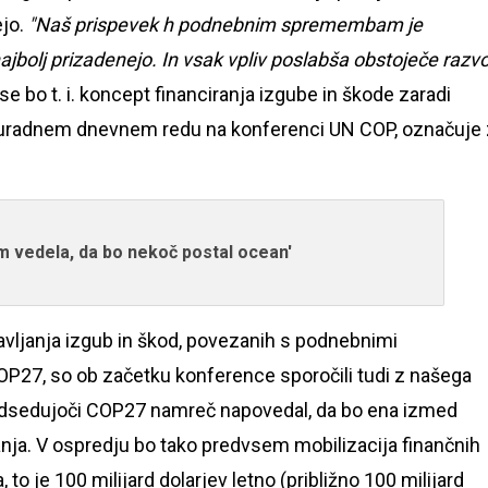
ejo.
"Naš prispevek h podnebnim spremembam je
 najbolj prizadenejo. In vsak vpliv poslabša obstoječe razv
se bo t. i. koncept financiranja izgube in škode zaradi
 uradnem dnevnem redu na konferenci UN COP, označuje 
 vedela, da bo nekoč postal ocean'
vljanja izgub in škod, povezanih s podnebnimi
27, so ob začetku konference sporočili tudi z našega
 predsedujoči COP27 namreč napovedal, da bo ena izmed
anja. V ospredju bo tako predvsem mobilizacija finančnih
to je 100 milijard dolarjev letno (približno 100 milijard