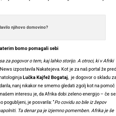
.
lavilo njihovo domovino?
 katerim bomo pomagali sebi
a za pogovor o tem, kaj lahko storijo. A otroci, ki v Afriki
News izpostavila Nakatejeva. Kot je za naš portal že pre
matologinja
Lučka Kajfež Bogataj
, je dogovor o skladu z
arila, nanj nikakor ne smemo gledati zgolj kot na pomoč
V našem interesu je, da Afrika dobi zeleno energijo – če se
 pogubljeni, je posvarila: "
Po covidu so bile iz žepov
apolniti. Ta denar pa je izjemno pomemben. Afrika je še