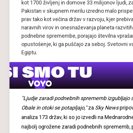
kot 1700 življenj in domove 33 milijonov ljudi, z
Pakistan v skupnem merilu izredno malo prisp
prav tako kot večina držav v razvoju, kjer prebiva
naravnih virov in onesnaževanja planeta razvitih
podnebne spremembe, porajajo številna vprašanja,
opustošenje, ki ga puščajo za seboj. Svetovni vo
Egiptu.
"Ljudje zaradi podnebnih sprememb izgubljajo s
Obale in otoki se potapljajo,"
za
Sky News
pripo
analiza 173 držav, ki so jo izvedli na Mednarodnem
najbolj ogrožene zaradi podnebnih sprememb, 