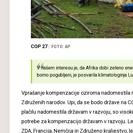
COP 27
FOTO: AP
V našem interesu je, da Afrika dobi zeleno ener
bomo pogubljeni, je posvarila klimatologinja L
Vprašanje kompenzacije oziroma nadomestila r
Združenih narodov. Upi, da se bodo države na COP
plačilu nadomestila državam v razvoju, so visoki
potrebe za kompenzacijo državam v razvoju. Let
ZDA, Francija, Nemčija in Združeno kraljestvo, le