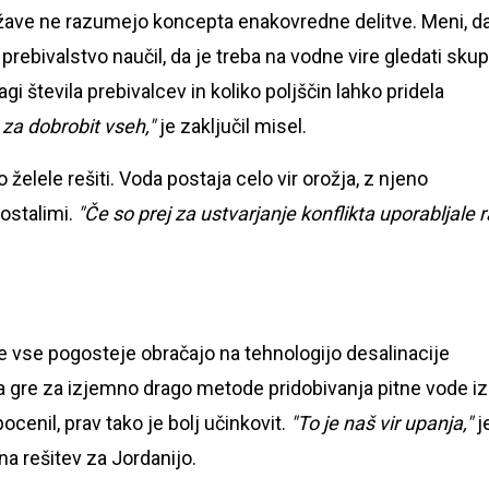
države ne razumejo koncepta enakovredne delitve. Meni, da
i prebivalstvo naučil, da je treba na vodne vire gledati skup
gi števila prebivalcev in koliko poljščin lahko pridela
 za dobrobit vseh,"
je zaključil misel.
 želele rešiti. Voda postaja celo vir orožja, z njeno
ostalimi.
"Če so prej za ustvarjanje konflikta uporabljale 
 se vse pogosteje obračajo na tehnologijo desalinacije
 da gre za izjemno drago metode pridobivanja pitne vode iz
cenil, prav tako je bolj učinkovit.
"To je naš vir upanja,"
j
na rešitev za Jordanijo.