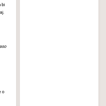
 bi
aj.
raso
e o