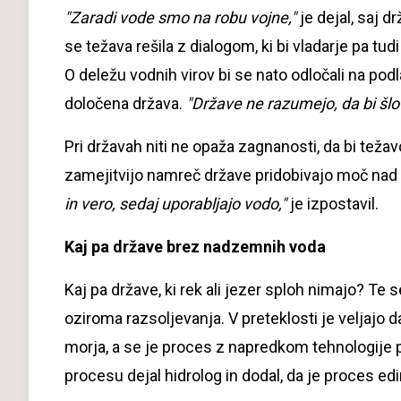
"Zaradi vode smo na robu vojne,"
je dejal, saj 
se težava rešila z dialogom, ki bi vladarje pa tud
O deležu vodnih virov bi se nato odločali na podla
določena država.
"Države ne razumejo, da bi šlo
Pri državah niti ne opaža zagnanosti, da bi težavo
zamejitvijo namreč države pridobivajo moč nad 
in vero, sedaj uporabljajo vodo,"
je izpostavil.
Kaj pa države brez nadzemnih voda
Kaj pa države, ki rek ali jezer sploh nimajo? Te
oziroma razsoljevanja. V preteklosti je veljajo
morja, a se je proces z napredkom tehnologije po
procesu dejal hidrolog in dodal, da je proces edi