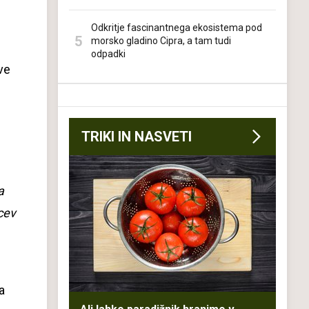
Odkritje fascinantnega ekosistema pod
morsko gladino Cipra, a tam tudi
odpadki
ve
TRIKI IN NASVETI
a
ncev
a