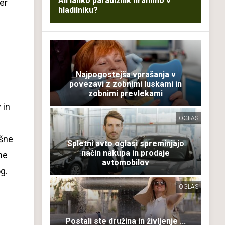
Ali lahko paradižnik hranimo v
jer
hladilniku?
h
Najpogostejša vprašanja v
povezavi z zobnimi luskami in
zobnimi prevlekami
 in
OGLAS
jšne
Spletni avto oglasi spreminjajo
način nakupa in prodaje
ne
avtomobilov
og.
OGLAS
Postali ste družina in življenje ...