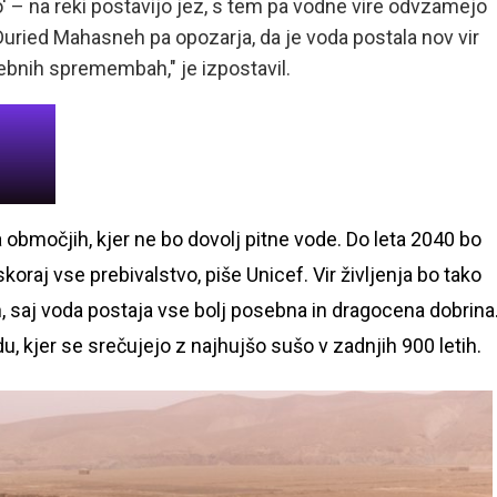
o' – na reki postavijo jez, s tem pa vodne vire odvzamejo
g Duried Mahasneh pa opozarja, da je voda postala nov vir
nebnih spremembah," je izpostavil.
 območjih, kjer ne bo dovolj pitne vode. Do leta 2040 bo
oraj vse prebivalstvo, piše Unicef. Vir življenja bo tako
n, saj voda postaja vse bolj posebna in dragocena dobrina
 kjer se srečujejo z najhujšo sušo v zadnjih 900 letih.