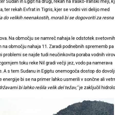
i ter Sudan in Egipt na drugi, rekah na Iraško-Iranski meji, k
 ter rekah Evfrat in Tigris, kjer se vodni viri delijo med
aja do velikih neenakostih, morali bi se dogovoriti za resna
ni nova. Na območju se namreč nahaja le odstotek svetovni
 jih na območju nahaja 11. Zaradi podnebnih sprememb pa
mi problemi se najde tudi neučinkovita poraba vodnih virov
zgornjem toku reke Nil gradi večji jez, vodo pa namerava
ije. A s tem Sudanu in Egiptu onemogoča dostop do dovol
ne energije bi se na primer lahko usmerili v sončne ali vetr
avami bi lahko rešila velik del težav,"
je zaključil hidrol