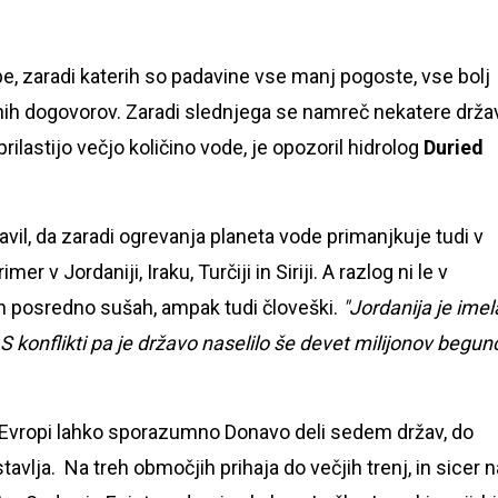
 zaradi katerih so padavine vse manj pogoste, vse bolj
ih dogovorov. Zaradi slednjega se namreč nekatere drža
rilastijo večjo količino vode, je opozoril hidrolog
Duried
avil, da zaradi ogrevanja planeta vode primanjkuje tudi v
r v Jordaniji, Iraku, Turčiji in Siriji. A razlog ni le v
n posredno sušah, ampak tudi človeški.
"Jordanija je imel
. S konflikti pa je državo naselilo še devet milijonov begu
Evropi lahko sporazumno Donavo deli sedem držav, do
vlja. Na treh območjih prihaja do večjih trenj, in sicer n