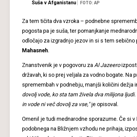
Suša v Afganistanu
FOTO: AP
Za tem tičita dva vzroka – podnebne spremembe,
pogosta pa je suša, ter pomanjkanje mednarodn
odločajo za izgradnjo jezov in si s tem sebično p
Mahasneh
.
Znanstvenik je v pogovoru za
Al Jazeero
izpost
državah, ki so prej veljala za vodno bogate. Na prime
spremembah v podnebju, manjši količini dežja i
dovolj vode, ko sta tam živela dva milijona ljudi
in vode ni več dovolj za vse,"
je opisoval.
Omenil je tudi mednarodne sporazume. Če si v 
podobnega na Bližnjem vzhodu ne prihaja, izposta