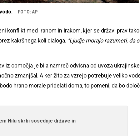
 vodo.
FOTO: AP
i konflikt med Iranom in Irakom, kjer se državi prav tako
rez kakršnega koli dialoga.
"Ljudje morajo razumeti, da s
ržav iz območja je bila namreč odvisna od uvoza ukrajinsk
 močno zmanjšal. A ker žito za vzrejo potrebuje veliko vode
r bodo hrano morale pridelati doma, to pomeni, da bo dolo
em Nilu skrbi sosednje države in