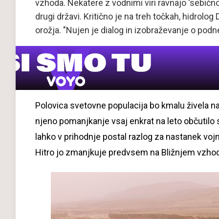
vzhoda. Nekatere z vodnimi viri ravnajo 'sebičn
drugi državi. Kritično je na treh točkah, hidrolo
orožja. "Nujen je dialog in izobraževanje o pod
Polovica svetovne populacija bo kmalu živela na
njeno pomanjkanje vsaj enkrat na leto občutilo sk
lahko v prihodnje postal razlog za nastanek voj
Hitro jo zmanjkuje predvsem na Bližnjem vzhodu,