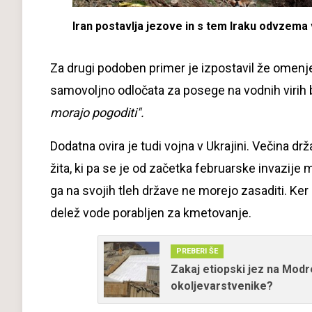
Iran postavlja jezove in s tem Iraku odvzema
Za drugi podoben primer je izpostavil že omenjen
samovoljno odločata za posege na vodnih virih b
morajo pogoditi".
Dodatna ovira je tudi vojna v Ukrajini. Večina d
žita, ki pa se je od začetka februarske invazije
ga na svojih tleh države ne morejo zasaditi. Ke
delež vode porabljen za kmetovanje.
PREBERI ŠE
Zakaj etiopski jez na Modr
okoljevarstvenike?