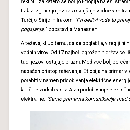
reki Nil, za katero se borijo Etiopija na eni stran
Irak z izgradnjo jezov zmanjšuje vodne vire Irana,
Turčijo, Sirijo in Irakom.
"Pri delitvi vode tu prih
pogajanja,"
izpostavlja Mahasneh.
A težava, kljub temu, da se poglablja, v regiji 
vodnih virov. Od 17 najbolj ogroženih držav se
tudi jezovi ostajajo prazni. Med vse bolj pereči
napačen pristop reševanja. Etiopija na primer v 
porabiti v namen pridobivanja električne energ
količine vodnih virov. A za pridobivanje električ
elektrarne.
"Samo primerna komunikacija med drž