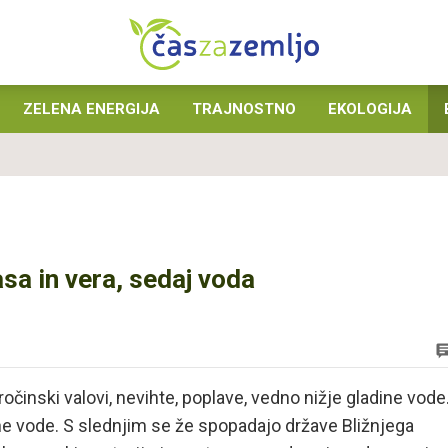
ZELENA ENERGIJA
TRAJNOSTNO
EKOLOGIJA
rasa in vera, sedaj voda
nski valovi, nevihte, poplave, vedno nižje gladine vode
ne vode. S slednjim se že spopadajo države Bližnjega